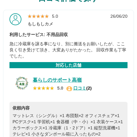
★★★★★
★★★★★
5.0
26/06/20
もしもしカメ
利用したサービス: 不用品回収
急に冷蔵庫を譲る事になり、別に搬送をお願いしたが、ここ
良く引き受けて頂き、大変ありがたかった。 回収作業も丁寧
でした。
対応した店舗
暮らしのサポート高嶺
★★★★★
★★★★★
5.0
口コミ
(2)
依頼内容
マットレス（シングル）×1
布団類×2
オフィスチェア×1
PCデスク×1
学習机×1
食器棚（中・小）×1
衣装ケース×1
カラーボックス×1
冷蔵庫（1・2ドア）×1
縦型洗濯機×1
テレビ×1
小さなダンボール箱に入ったもの×2