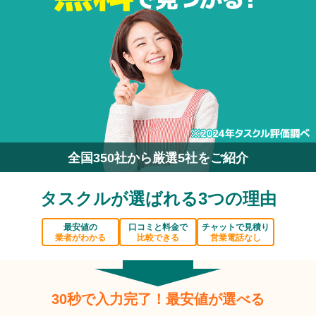
全国350社から厳選5社をご紹介
タスクルが選ばれる3つの理由
最安値の
口コミと料金で
チャットで見積り
業者がわかる
比較できる
営業電話なし
30秒で入力完了！最安値が選べる