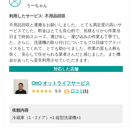
うーちゃん
利用したサービス: 不用品回収
不用品回収と運搬をお願いしました。 とても満足度の高いサ
ービスでした。料金はとても良心的で、見積もりから作業当
日まで終始スムーズ。運び出し・運び込みの作業も丁寧でし
た。さらに、洗濯機の取り付けについてもプロ目線でアドバ
イスをしてくれて、とても助かりました。作業の質も人柄も
良く、安心して任せられる業者さんだと感じました。また機
会があったら是非利用させていただきます。
対応した店舗
OttO オットライフサービス
★★★★★
★★★★★
5.0
口コミ
(1)
依頼内容
冷蔵庫（1・2ドア）×1
縦型洗濯機×1