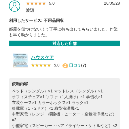
★★★★★
★★★★★
5.0
26/05/29
渡辺
利用したサービス: 不用品回収
部屋を傷つけないよう丁寧に持ち出してもらいました。作業
も早く助かりました。
対応した店舗
ハウスケア
★★★★★
★★★★★
5.0
口コミ
(7)
依頼内容
ベッド（シングル）×1
マットレス（シングル）×1
オフィスチェア×1
ソファ（1人掛け）×1
学習机×1
衣装ケース×1
カラーボックス×1
ラック×1
冷蔵庫（1・2ドア）×1
縦型洗濯機×1
中型家電（レンジ・掃除機・ヒーター・空気清浄機など）
×2
小型家電（スピーカー・ヘアドライヤー・ケトルなど）×2