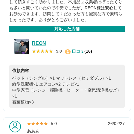
して頂きすごく助かりました。不用品回収業者はぼったくり
も多いと聞いていたので不安でしたが、REON様は安心して
お勧めできます。訪問してくださった方も誠実な方で素晴ら
しかったです。ありがとうございました。
対応した店舗
REON
★★★★★
★★★★★
5.0
口コミ
(16)
依頼内容
ベッド（シングル）×1
マットレス（セミダブル）×1
縦型洗濯機×1
エアコン×2
テレビ×1
中型家電（レンジ・掃除機・ヒーター・空気清浄機など）
×1
観葉植物×3
★★★★★
★★★★★
5.0
26/02/27
あああ