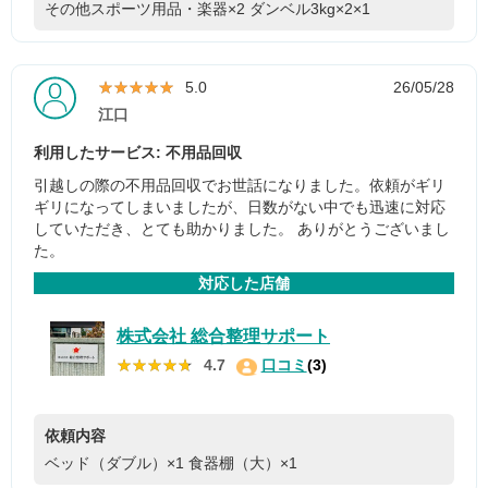
その他スポーツ用品・楽器×2
ダンベル3kg×2×1
★★★★★
★★★★★
5.0
26/05/28
江口
利用したサービス: 不用品回収
引越しの際の不用品回収でお世話になりました。依頼がギリ
ギリになってしまいましたが、日数がない中でも迅速に対応
していただき、とても助かりました。 ありがとうございまし
た。
対応した店舗
株式会社 総合整理サポート
★★★★★
★★★★★
4.7
口コミ
(3)
依頼内容
ベッド（ダブル）×1
食器棚（大）×1