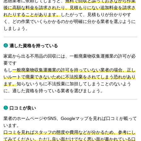
悪徳業者に依頼してしまうと、
無料で回収と謳っておきながら作業
後に高額な料金を請求されたり、見積もりにない追加料金を請求さ
れたりすることがあります。
したがって、見積もりが分かりやす
く、どの作業でいくらかかるのかが明確に分かる業者を選ぶように
しましょう。
適した資格を持っている
家庭から出る不用品の回収には、一般廃棄物収集運搬業の許可が必
要です
もし
一般廃棄物収集運搬業の許可を持っていない業者の場合、正し
いルートで廃棄できないために不法投棄をされてしまう恐れがあり
ます。
知らないうちに不法投棄に加担してしまうことのないよう
に、適した資格を持っている業者を選びましょう。
口コミが良い
業者のホームページやSNS、Googleマップを見れば口コミが載って
います。
口コミを見ればスタッフの態度や費用などが分かるため、参考にし
てみてください。ただし良い面だけでなく悪い面が書かれている口