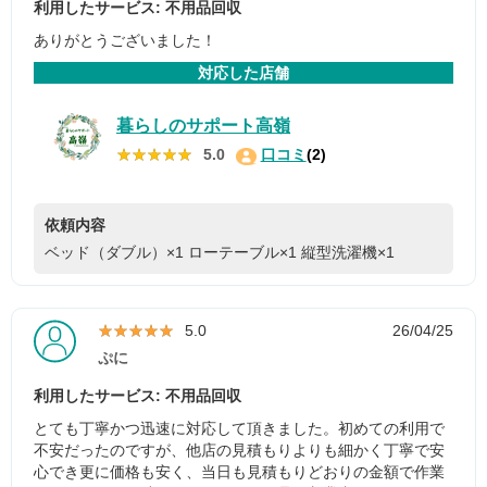
利用したサービス: 不用品回収
ありがとうございました！
対応した店舗
暮らしのサポート高嶺
★★★★★
★★★★★
5.0
口コミ
(2)
依頼内容
ベッド（ダブル）×1
ローテーブル×1
縦型洗濯機×1
★★★★★
★★★★★
5.0
26/04/25
ぷに
利用したサービス: 不用品回収
とても丁寧かつ迅速に対応して頂きました。初めての利用で
不安だったのですが、他店の見積もりよりも細かく丁寧で安
心でき更に価格も安く、当日も見積もりどおりの金額で作業