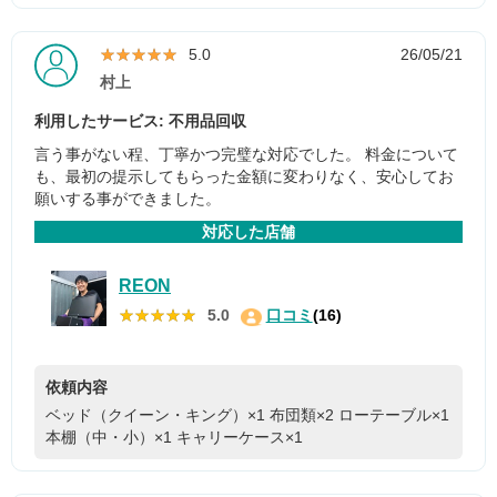
★★★★★
★★★★★
5.0
26/05/21
村上
利用したサービス: 不用品回収
言う事がない程、丁寧かつ完璧な対応でした。 料金について
も、最初の提示してもらった金額に変わりなく、安心してお
願いする事ができました。
対応した店舗
REON
★★★★★
★★★★★
5.0
口コミ
(16)
依頼内容
ベッド（クイーン・キング）×1
布団類×2
ローテーブル×1
本棚（中・小）×1
キャリーケース×1