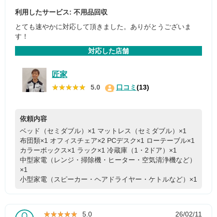
利用したサービス: 不用品回収
とても速やかに対応して頂きました。ありがとうございま
す！
対応した店舗
匠家
★★★★★
★★★★★
5.0
口コミ
(13)
依頼内容
ベッド（セミダブル）×1
マットレス（セミダブル）×1
布団類×1
オフィスチェア×2
PCデスク×1
ローテーブル×1
カラーボックス×1
ラック×1
冷蔵庫（1・2ドア）×1
中型家電（レンジ・掃除機・ヒーター・空気清浄機など）
×1
小型家電（スピーカー・ヘアドライヤー・ケトルなど）×1
★★★★★
★★★★★
5.0
26/02/11