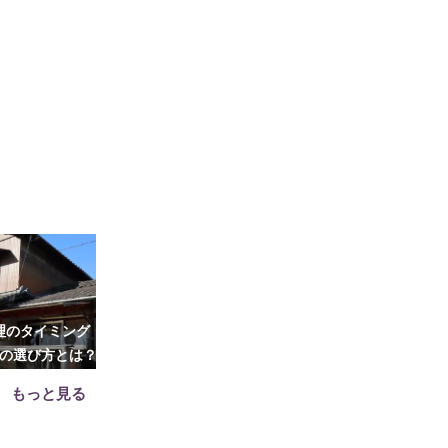
理のタイミング・
遺品整理で個人情報をどこまで
生前贈与に向い
の選び方とは？
処分する？情報整理のコツやア
贈与のメリット
ドバイス5選
注意
もっと見る