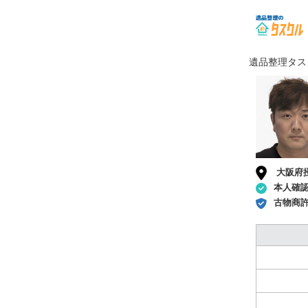
遺品整理タス
大阪府
本人確
古物商