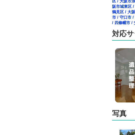
区
/
大阪市
阪市城東区
鶴見区
/
大
市
/
守口市
/
/
四條畷市
/
対応サ
写真