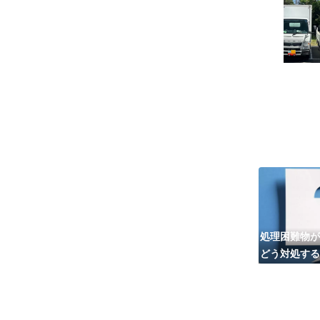
処理困難物が
どう対処する
の選