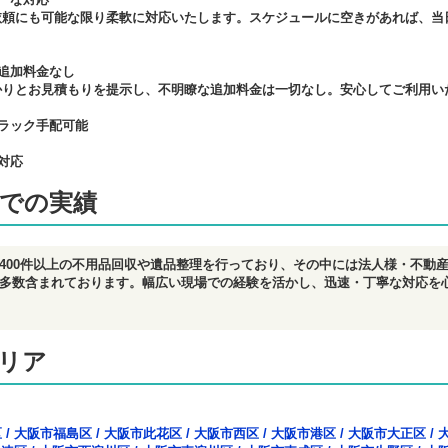
依頼にも可能な限り柔軟に対応いたします。スケジュールに空きがあれば、当
。
追加料金なし
かりとお見積もりを提示し、不明瞭な追加料金は一切なし。安心してご利用い
ラック手配可能
対応
での実績
400件以上の不用品回収や遺品整理を行っており、その中には法人様・不動
多数含まれております。幅広い現場での経験を活かし、迅速・丁寧な対応を
リア
区
/
大阪市福島区
/
大阪市此花区
/
大阪市西区
/
大阪市港区
/
大阪市大正区
/