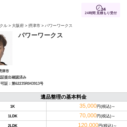
24時間 見積もり受付
クル
>
大阪府
>
摂津市
> パワーワークス
パワーワークス
摂津市
認証提出確認済み
許可証：
第62235R043913号
遺品整理の基本料金
35,000
円(税込)～
1K
70,000
円(税込)～
1LDK
120,000
円(税込)～
2LDK