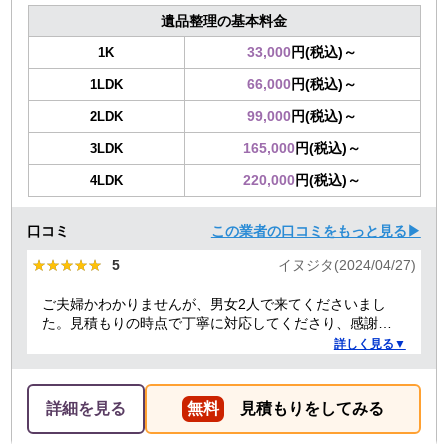
遺品整理の基本料金
33,000
円(税込)～
1K
66,000
円(税込)～
1LDK
99,000
円(税込)～
2LDK
165,000
円(税込)～
3LDK
220,000
円(税込)～
4LDK
口コミ
この業者の口コミをもっと見る▶
★★★★★
★★★★★
5
イヌジタ(2024/04/27)
ご夫婦かわかりませんが、男女2人で来てくださいまし
た。見積もりの時点で丁寧に対応してくださり、感謝し
ております。
詳しく見る▼
詳細を見る
無料
見積もりをしてみる