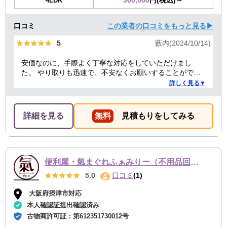
300,000
円(税込)～
4LDK
口コミ
この業者の口コミをもっと見る▶
★★★★★
★★★★★
5
藪内(2024/10/14)
安価なのに、手際よく丁寧な対応をしていただけまし
た。 やり取りも迅速で、不安なくお願いすることができ
ました。 ありがとうございました。
詳しく見る▼
詳細を見る
無料
見積もりをしてみる
便利屋・氣まぐれふぁみりー（不用品回収・遺品整理・お墓参り代行等、幅広く対応しております）
★★★★★
★★★★★
5.0
口コミ
(1)
大阪府摂津市対応
本人確認証提出確認済み
古物商許可証：
第612351730012号