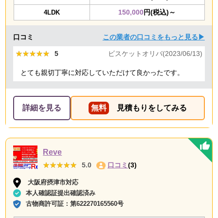
150,000
円(税込)～
4LDK
口コミ
この業者の口コミをもっと見る▶
★★★★★
★★★★★
5
ビスケットオリバ(2023/06/13)
とても親切丁寧に対応していただけて良かったです。
詳細を見る
無料
見積もりをしてみる
Reve
★★★★★
★★★★★
5.0
口コミ
(3)
大阪府摂津市対応
本人確認証提出確認済み
古物商許可証：
第622270165560号