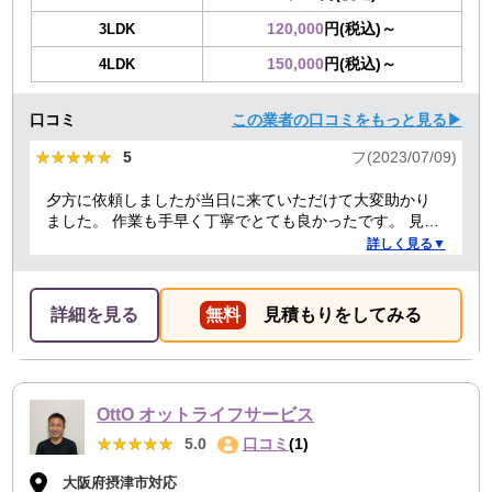
120,000
円(税込)～
3LDK
150,000
円(税込)～
4LDK
口コミ
この業者の口コミをもっと見る▶
★★★★★
★★★★★
5
フ(2023/07/09)
夕方に依頼しましたが当日に来ていただけて大変助かり
ました。 作業も手早く丁寧でとても良かったです。 見積
り金額以上の追加料金もありませんでした。 ありがとう
詳しく見る▼
ございました。
詳細を見る
無料
見積もりをしてみる
OttO オットライフサービス
★★★★★
★★★★★
5.0
口コミ
(1)
大阪府摂津市対応