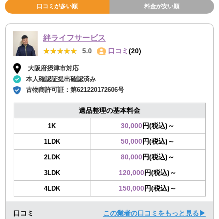
口コミが多い順
料金が安い順
絆ライフサービス
★★★★★
★★★★★
5.0
口コミ
(20)
大阪府摂津市対応
本人確認証提出確認済み
古物商許可証：
第621220172606号
遺品整理の基本料金
30,000
円(税込)～
1K
50,000
円(税込)～
1LDK
80,000
円(税込)～
2LDK
120,000
円(税込)～
3LDK
150,000
円(税込)～
4LDK
口コミ
この業者の口コミをもっと見る▶