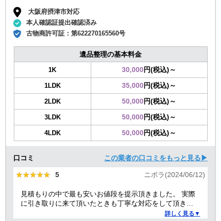
大阪府摂津市対応
本人確認証提出確認済み
古物商許可証：
第622270165560号
遺品整理の基本料金
30,000
円(税込)～
1K
35,000
円(税込)～
1LDK
50,000
円(税込)～
2LDK
50,000
円(税込)～
3LDK
50,000
円(税込)～
4LDK
口コミ
この業者の口コミをもっと見る▶
★★★★★
★★★★★
5
ニポラ(2024/06/12)
見積もりの中で最も安いお値段を提示頂きました。 実際
に引き取りに来て頂いたときも丁寧な対応をして頂き、
感謝しております。
詳しく見る▼