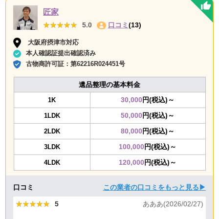
匠家
★★★★★
★★★★★
5.0
口コミ
(13)
大阪府摂津市対応
本人確認証提出確認済み
古物商許可証：
第62216R024451号
遺品整理の基本料金
30,000
円(税込)～
1K
50,000
円(税込)～
1LDK
80,000
円(税込)～
2LDK
100,000
円(税込)～
3LDK
120,000
円(税込)～
4LDK
口コミ
この業者の口コミをもっと見る▶
★★★★★
★★★★★
5
あああ(2026/02/27)