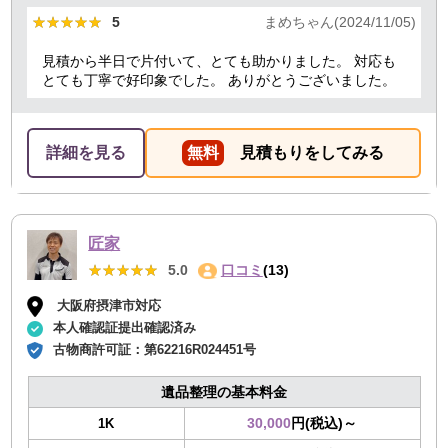
★★★★★
★★★★★
5
まめちゃん(2024/11/05)
見積から半日で片付いて、とても助かりました。 対応も
とても丁寧で好印象でした。 ありがとうございました。
詳細を見る
無料
見積もりをしてみる
匠家
★★★★★
★★★★★
5.0
口コミ
(13)
大阪府摂津市対応
本人確認証提出確認済み
古物商許可証：
第62216R024451号
遺品整理の基本料金
30,000
円(税込)～
1K