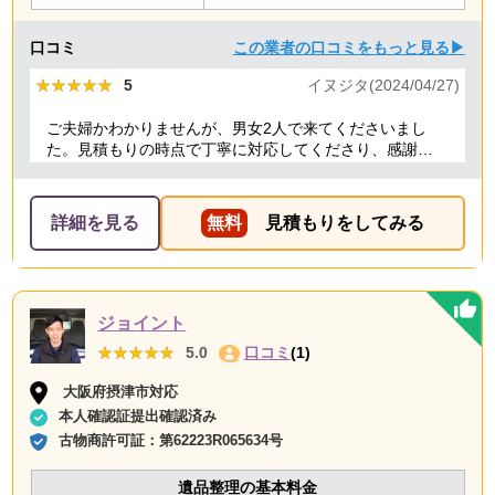
口コミ
この業者の口コミをもっと見る▶
★★★★★
★★★★★
5
イヌジタ(2024/04/27)
ご夫婦かわかりませんが、男女2人で来てくださいまし
た。見積もりの時点で丁寧に対応してくださり、感謝し
ております。
詳細を見る
無料
見積もりをしてみる
ジョイント
★★★★★
★★★★★
5.0
口コミ
(1)
大阪府摂津市対応
本人確認証提出確認済み
古物商許可証：
第62223R065634号
遺品整理の基本料金