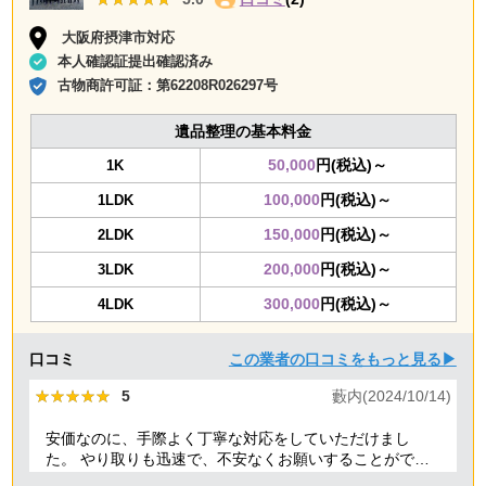
大阪府摂津市対応
本人確認証提出確認済み
古物商許可証：
第62208R026297号
遺品整理の基本料金
50,000
円(税込)～
1K
100,000
円(税込)～
1LDK
150,000
円(税込)～
2LDK
200,000
円(税込)～
3LDK
300,000
円(税込)～
4LDK
口コミ
この業者の口コミをもっと見る▶
★★★★★
★★★★★
5
藪内(2024/10/14)
安価なのに、手際よく丁寧な対応をしていただけまし
た。 やり取りも迅速で、不安なくお願いすることができ
ました。 ありがとうございました。