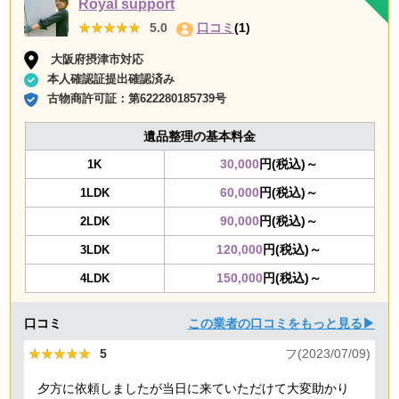
Royal support
★★★★★
★★★★★
5.0
口コミ
(1)
大阪府摂津市対応
本人確認証提出確認済み
古物商許可証：
第622280185739号
遺品整理の基本料金
30,000
円(税込)～
1K
60,000
円(税込)～
1LDK
90,000
円(税込)～
2LDK
120,000
円(税込)～
3LDK
150,000
円(税込)～
4LDK
口コミ
この業者の口コミをもっと見る▶
★★★★★
★★★★★
5
フ(2023/07/09)
夕方に依頼しましたが当日に来ていただけて大変助かり