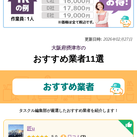
更新日時:
2026年02月27日
大阪府摂津市の
おすすめ業者11選
タスクル編集部が厳選したおすすめ業者を紹介します！
匠u
★★★★★
★★★★★
5.0
口コミ
(2)