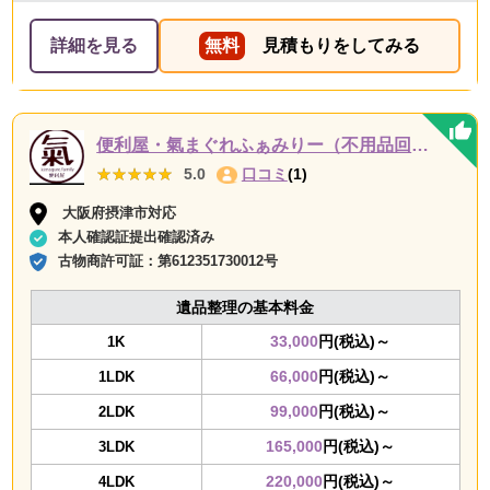
詳細を見る
無料
見積もりをしてみる
便利屋・氣まぐれふぁみりー（不用品回収・遺品整理・お墓参り代行等、幅広く対応しております）
★★★★★
★★★★★
5.0
口コミ
(1)
大阪府摂津市対応
本人確認証提出確認済み
古物商許可証：
第612351730012号
遺品整理の基本料金
33,000
円(税込)～
1K
66,000
円(税込)～
1LDK
99,000
円(税込)～
2LDK
165,000
円(税込)～
3LDK
220,000
円(税込)～
4LDK