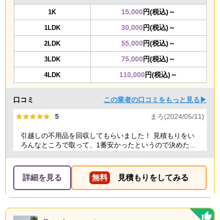
15,000
円(税込)～
1K
30,000
円(税込)～
1LDK
55,000
円(税込)～
2LDK
75,000
円(税込)～
3LDK
110,000
円(税込)～
4LDK
口コミ
この業者の口コミをもっと見る▶
★★★★★
★★★★★
5
まろ(2024/05/11)
引越しの不用品を回収してもらいました！ 見積もりをい
ろんなところで取って、1番安かったというので決めたの
ですが、 対応や話し方も、丁寧で優しく、 作業自体も素
早くやってくださってとても良かったです。 また不用品
回収の時は料金しようと思いました！
詳細を見る
無料
見積もりをしてみる