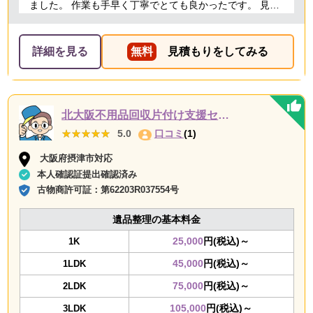
ました。 作業も手早く丁寧でとても良かったです。 見積
り金額以上の追加料金もありませんでした。 ありがとう
ございました。
詳細を見る
無料
見積もりをしてみる
北大阪不用品回収片付け支援センター
★★★★★
★★★★★
5.0
口コミ
(1)
大阪府摂津市対応
本人確認証提出確認済み
古物商許可証：
第62203R037554号
遺品整理の基本料金
25,000
円(税込)～
1K
45,000
円(税込)～
1LDK
75,000
円(税込)～
2LDK
105,000
円(税込)～
3LDK