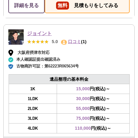
た。作業の質も人柄も良く、安心して任せられる業者さ
詳細を見る
無料
見積もりをしてみる
んだと感じました。また機会があったら是非利用させて
いただきます。
ジョイント
★★★★★
★★★★★
5.0
口コミ
(1)
大阪府摂津市対応
本人確認証提出確認済み
古物商許可証：
第62223R065634号
遺品整理の基本料金
15,000
円(税込)～
1K
30,000
円(税込)～
1LDK
55,000
円(税込)～
2LDK
75,000
円(税込)～
3LDK
110,000
円(税込)～
4LDK