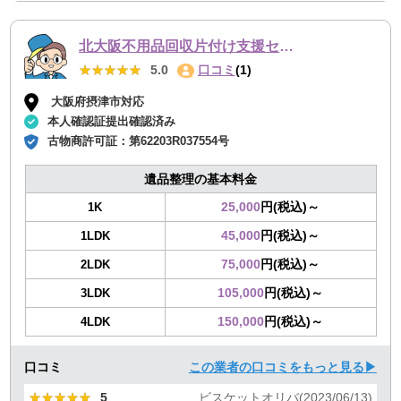
北大阪不用品回収片付け支援センター
★★★★★
★★★★★
5.0
口コミ
(1)
大阪府摂津市対応
本人確認証提出確認済み
古物商許可証：
第62203R037554号
遺品整理の基本料金
25,000
円(税込)～
1K
45,000
円(税込)～
1LDK
75,000
円(税込)～
2LDK
105,000
円(税込)～
3LDK
150,000
円(税込)～
4LDK
口コミ
この業者の口コミをもっと見る▶
★★★★★
★★★★★
5
ビスケットオリバ(2023/06/13)