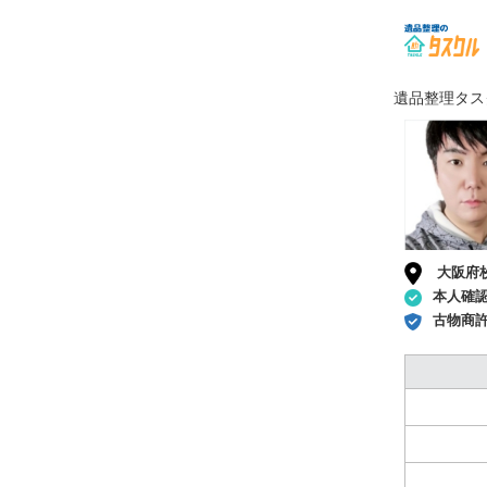
遺品整理タス
大阪府
本人確
古物商