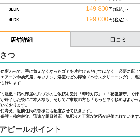
149,800
円(税込)～
3LDK
199,000
円(税込)～
4LDK
口コミ
店舗詳細
さつ
様に変わって、手に負えなくなったゴミを片付けるだけではなく、必要に応じ
、エアコンや換気扇、キッチン、浴室などの掃除（ハウスクリーニング）、悪
掃も行います
ゴミ屋敷・汚れ部屋の片づけのご依頼を受け「即時対応」＋「秘密厳守」で行
業が終了した後にご本人様も、そしてご家族の方も「もっと早く頼めばよかっ
だいております。
一に考え、近隣住民の皆様にも配慮させて頂きます。
ー保護・秘密厳守、迅速な即日対応、気配りと丁寧な対応が評価されています
アピールポイント