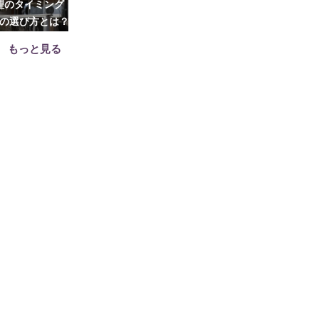
理のタイミング・
遺品整理で個人情報をどこまで
生前贈与に向い
の選び方とは？
処分する？情報整理のコツやア
贈与のメリット
ドバイス5選
注意
もっと見る