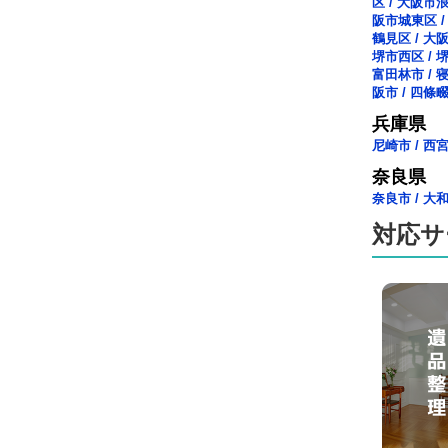
区
/
大阪市
阪市城東区
鶴見区
/
大
堺市西区
/
富田林市
/
阪市
/
四條
兵庫県
尼崎市
/
西
奈良県
奈良市
/
大
対応サ