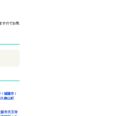
ますのでお気
市
/
城陽市
/
郡久御山町
大阪市天王寺