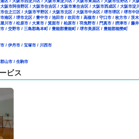
浪速区
/
大阪市西淀川区
/
大阪市東淀川区
/
大阪市東成区
/
大阪市生野区
/
大
/
大阪市阿倍野区
/
大阪市住吉区
/
大阪市東住吉区
/
大阪市西成区
/
大阪市淀
阪市住之江区
/
大阪市平野区
/
大阪市北区
/
大阪市中央区
/
堺市堺区
/
堺市中
堺市南区
/
堺市北区
/
豊中市
/
池田市
/
吹田市
/
高槻市
/
守口市
/
枚方市
/
茨木
寝屋川市
/
松原市
/
大東市
/
箕面市
/
柏原市
/
羽曳野市
/
門真市
/
摂津市
/
藤井
畷市
/
交野市
/
三島郡島本町
/
豊能郡豊能町
/
堺市美原区
/
豊能郡能勢町
宮市
/
伊丹市
/
宝塚市
/
川西市
和郡山市
/
生駒市
ービス