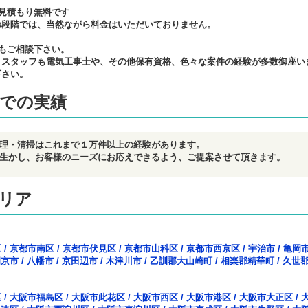
見積もり無料です
の段階では、当然ながら料金はいただいておりません。
もご相談下さい。
、スタッフも電気工事士や、その他保有資格、色々な案件の経験が多数御座い
下さい。
での実績
理・清掃はこれまで１万件以上の経験があります。
生かし、お客様のニーズにお応えできるよう、ご提案させて頂きます。
リア
区
/
京都市南区
/
京都市伏見区
/
京都市山科区
/
京都市西京区
/
宇治市
/
亀岡
岡京市
/
八幡市
/
京田辺市
/
木津川市
/
乙訓郡大山崎町
/
相楽郡精華町
/
久世
区
/
大阪市福島区
/
大阪市此花区
/
大阪市西区
/
大阪市港区
/
大阪市大正区
/