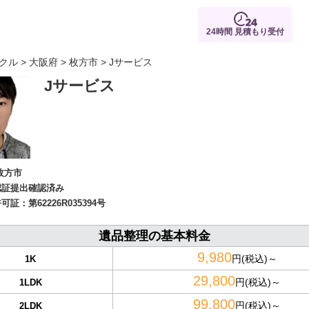
24時間 見積もり受付
クル
>
大阪府
>
枚方市
> Jサービス
Jサービス
枚方市
認証提出確認済み
許可証：
第62226R035394号
遺品整理の基本料金
9,980
円(税込)～
1K
29,800
円(税込)～
1LDK
99,800
円(税込)～
2LDK