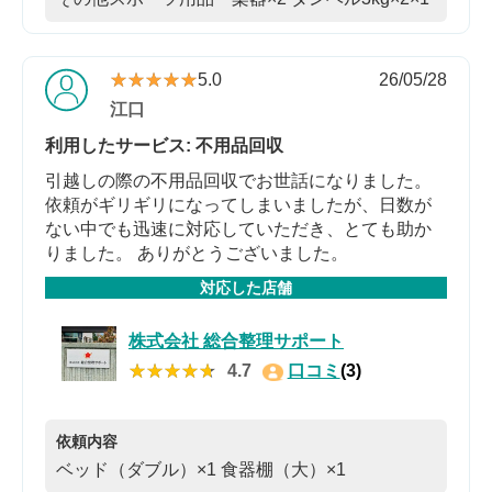
★★★★★
★★★★★
5.0
26/05/28
江口
利用したサービス: 不用品回収
引越しの際の不用品回収でお世話になりました。
依頼がギリギリになってしまいましたが、日数が
ない中でも迅速に対応していただき、とても助か
りました。 ありがとうございました。
対応した店舗
株式会社 総合整理サポート
★★★★★
★★★★★
4.7
口コミ
(3)
依頼内容
ベッド（ダブル）×1
食器棚（大）×1