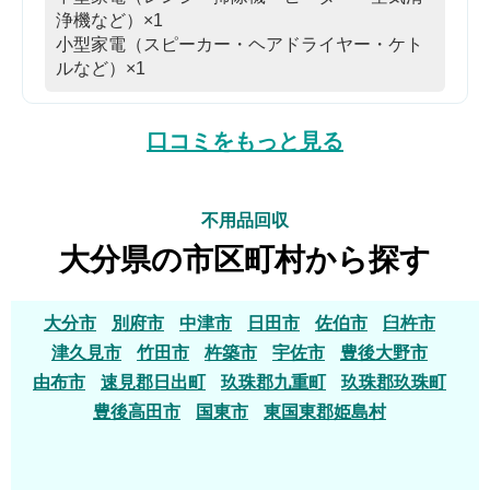
浄機など）×1
小型家電（スピーカー・ヘアドライヤー・ケト
ルなど）×1
口コミをもっと見る
不用品回収
大分県の市区町村から探す
大分市
別府市
中津市
日田市
佐伯市
臼杵市
津久見市
竹田市
杵築市
宇佐市
豊後大野市
由布市
速見郡日出町
玖珠郡九重町
玖珠郡玖珠町
豊後高田市
国東市
東国東郡姫島村