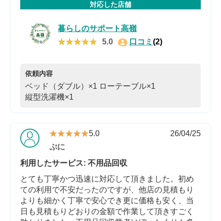
対応した店舗
暮らしのサポート高嶺
★★★★★
★★★★★
5.0
口コミ
(2)
依頼内容
ベッド（ダブル）×1
ローテーブル×1
縦型洗濯機×1
★★★★★
★★★★★
5.0
26/04/25
ぷに
利用したサービス: 不用品回収
とても丁寧かつ迅速に対応して頂きました。初め
ての利用で不安だったのですが、他店の見積もり
よりも細かく丁寧で安心でき更に価格も安く、当
日も見積もりどおりの金額で作業して頂きすごく