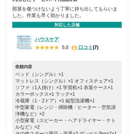
部屋を傷つけないよう丁寧に持ち出してもらいま
した。作業も早く助かりました。
対応した店舗
ハウスケア
★★★★★
★★★★★
5.0
口コミ
(7)
依頼内容
ベッド（シングル）×1
マットレス（シングル）×1
オフィスチェア×1
ソファ（1人掛け）×1
学習机×1
衣装ケース×1
カラーボックス×1
ラック×1
冷蔵庫（1・2ドア）×1
縦型洗濯機×1
中型家電（レンジ・掃除機・ヒーター・空気清
浄機など）×2
小型家電（スピーカー・ヘアドライヤー・ケト
ルなど）×2
その他スポーツ用品・楽器×2
ダンベル3kg×2×1