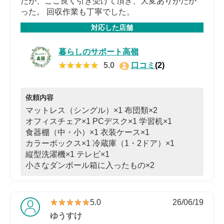
たが、ここ良く引き受けて頂き、大変ありがたか
った。 回収作業も丁寧でした。
対応した店舗
暮らしのサポート高嶺
★★★★★
★★★★★
5.0
口コミ
(2)
依頼内容
マットレス（シングル）×1
布団類×2
オフィスチェア×1
PCデスク×1
学習机×1
食器棚（中・小）×1
衣装ケース×1
カラーボックス×1
冷蔵庫（1・2ドア）×1
縦型洗濯機×1
テレビ×1
小さなダンボール箱に入ったもの×2
★★★★★
★★★★★
5.0
26/06/19
ゆうすけ