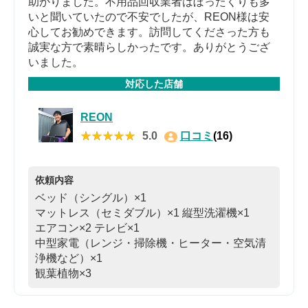
助かりました。不用品回収業者はぼったくりも多
いと聞いていたので不安でしたが、REON様は安
心してお勧めできます。訪問してくださった方も
誠実な方で素晴らしかったです。ありがとうござ
いました。
対応した店舗
REON
★★★★★
★★★★★
5.0
口コミ
(16)
依頼内容
ベッド（シングル）×1
マットレス（セミダブル）×1
縦型洗濯機×1
エアコン×2
テレビ×1
中型家電（レンジ・掃除機・ヒーター・空気清
浄機など）×1
観葉植物×3