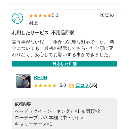
★★★★★
★★★★★
5.0
26/05/21
村上
利用したサービス: 不用品回収
言う事がない程、丁寧かつ完璧な対応でした。 料
金についても、最初の提示してもらった金額に変
わりなく、安心してお願いする事ができました。
対応した店舗
REON
★★★★★
★★★★★
5.0
口コミ
(16)
依頼内容
ベッド（クイーン・キング）×1
布団類×2
ローテーブル×1
本棚（中・小）×1
キャリーケース×1