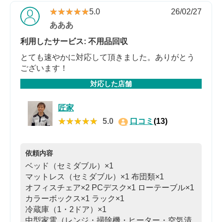
★★★★★
★★★★★
5.0
26/02/27
あああ
利用したサービス: 不用品回収
とても速やかに対応して頂きました。ありがとう
ございます！
対応した店舗
匠家
★★★★★
★★★★★
5.0
口コミ
(13)
依頼内容
ベッド（セミダブル）×1
マットレス（セミダブル）×1
布団類×1
オフィスチェア×2
PCデスク×1
ローテーブル×1
カラーボックス×1
ラック×1
冷蔵庫（1・2ドア）×1
中型家電（レンジ・掃除機・ヒーター・空気清