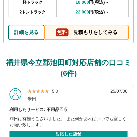
18,000
円(税込)～
軽トラック
22,000
円(税込)～
2トントラック
詳細を見る
無料
見積もりをしてみる
福井県今立郡池田町対応店舗の口コミ
(6件)
★★★★★
★★★★★
5.0
25/07/08
米田
利用したサービス: 不用品回収
昨日は有難うございました。 また何かあればいつでも宜しく
お願い致します。
対応した店舗