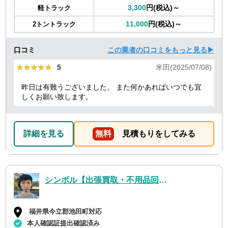
3,300
円(税込)～
軽トラック
11,000
円(税込)～
2トントラック
口コミ
この業者の口コミをもっと見る▶
★★★★★
★★★★★
5
米田(2025/07/08)
昨日は有難うございました。 また何かあればいつでも宜
しくお願い致します。
詳細を見る
無料
見積もりをしてみる
シンボル【出張買取・不用品回収】
福井県今立郡池田町対応
本人確認証提出確認済み