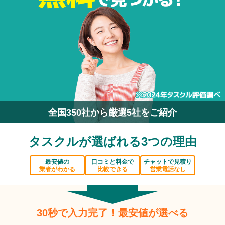
全国350社から厳選5社をご紹介
タスクルが選ばれる3つの理由
最安値の
口コミと料金で
チャットで見積り
業者がわかる
比較できる
営業電話なし
30秒で入力完了！最安値が選べる