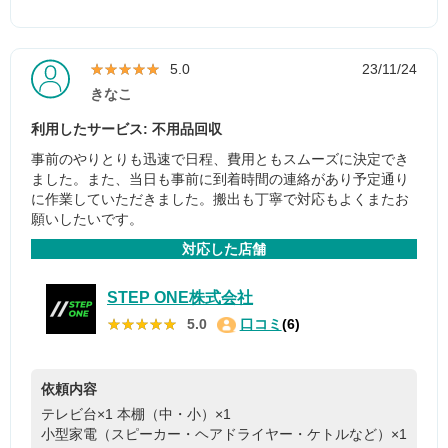
★★★★★
★★★★★
5.0
23/11/24
きなこ
利用したサービス: 不用品回収
事前のやりとりも迅速で日程、費用ともスムーズに決定でき
ました。また、当日も事前に到着時間の連絡があり予定通り
に作業していただきました。搬出も丁寧で対応もよくまたお
願いしたいです。
対応した店舗
STEP ONE株式会社
★★★★★
★★★★★
5.0
口コミ
(6)
依頼内容
テレビ台×1
本棚（中・小）×1
小型家電（スピーカー・ヘアドライヤー・ケトルなど）×1