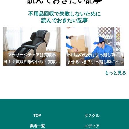
不用品回収で失敗しないために
読んでおきたい記事
マッサージチェアは買取不
不用品の処分は引っ越し前に済
可！？買取相場や回収・買取の
ませるべき？引っ越し時に不用
おすすめ業者5選も紹介
品処分をするベストタイミング
もっと見る
とは
TOP
タスクル
業者一覧
メディア