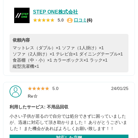
STEP ONE株式会社
★★★★★
★★★★★
5.0
口コミ
(6)
依頼内容
マットレス（ダブル）×1
ソファ（1人掛け）×1
ソファ（2人掛け）×1
テレビ台×1
ダイニングテーブル×1
食器棚（中・小）×1
カラーボックス×1
ラック×1
縦型洗濯機×1
★★★★★
★★★★★
5.0
24/01/25
Re☆
利用したサービス: 不用品回収
小さい子供が居るので自分では処分できずに困っていました
が、迅速に対応して頂き助かりました！ ありがとうございま
した！ また機会があればよろしくお願い致します！！
対応した店舗