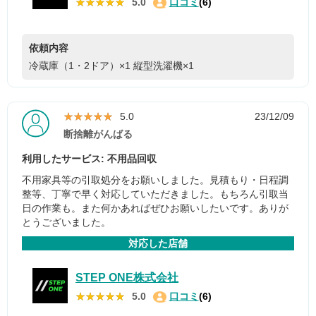
★★★★★
★★★★★
5.0
口コミ
(6)
依頼内容
冷蔵庫（1・2ドア）×1
縦型洗濯機×1
★★★★★
★★★★★
5.0
23/12/09
断捨離がんばる
利用したサービス: 不用品回収
不用家具等の引取処分をお願いしました。見積もり・日程調
整等、丁寧で早く対応していただきました。もちろん引取当
日の作業も。また何かあればぜひお願いしたいです。ありが
とうございました。
対応した店舗
STEP ONE株式会社
★★★★★
★★★★★
5.0
口コミ
(6)