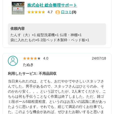
株式会社 総合整理サポート
★★★★★
★★★★★
4.7
口コミ
(3)
依頼内容
たんす（大）×1
縦型洗濯機×1
仏壇・神棚×1
袋に入れたもの×5
2段ベッド木製枠・ベッド板×1
★★★★★
★★★★★
4.0
24/07/18
たぬき
利用したサービス: 不用品回収
当日来られたのは、とても、おだやかでやさしいスタッフさ
んでした。男手があるので、スタッフさんはひとりのみ、そ
のかわり安く。。。という話でしたが、2人来てくださり、こ
ちらは何も手伝うことなく作業は終了しました。ただ、雑ゴ
ミ段ボール5箱程度程度、というのはお互いの認識に差があっ
たように思います。それでも、総じて満足の行くお仕事でし
た。このような機会があれば、ぜひまたお願いすると思いま