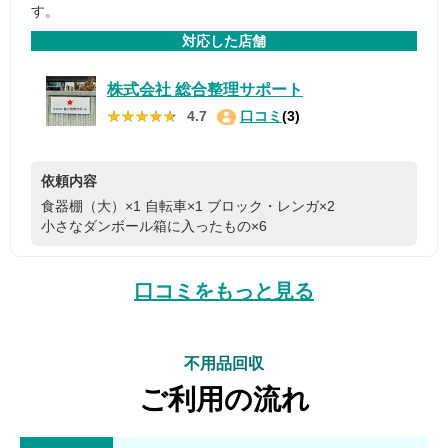
す。
対応した店舗
株式会社 総合整理サポート
★★★★★
★★★★★
4.7
口コミ
(3)
依頼内容
食器棚（大）×1
自転車×1
ブロック・レンガ×2
小さなダンボール箱に入ったもの×6
口コミをもっと見る
不用品回収
ご利用の流れ