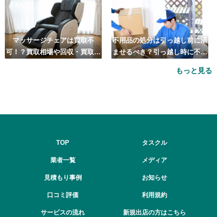
マッサージチェアは買取不
不用品の処分は引っ越し前に済
可！？買取相場や回収・買取の
ませるべき？引っ越し時に不用
おすすめ業者5選も紹介
品処分をするベストタイミング
もっと見る
とは
TOP
タスクル
業者一覧
メディア
見積もり事例
お知らせ
口コミ評価
利用規約
サービスの流れ
新規出店の方はこちら