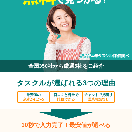
全国350社から厳選5社をご紹介
タスクルが選ばれる3つの理由
最安値の
口コミと料金で
チャットで見積り
業者がわかる
比較できる
営業電話なし
30秒で入力完了！最安値が選べる