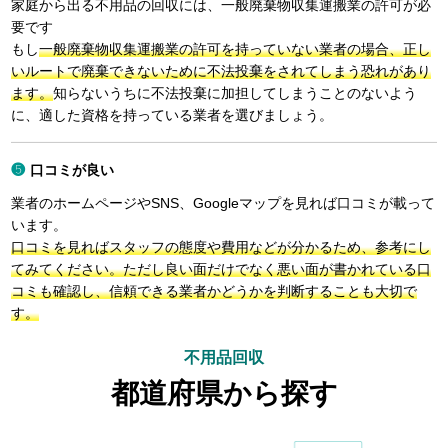
家庭から出る不用品の回収には、一般廃棄物収集運搬業の許可が必
要です
もし
一般廃棄物収集運搬業の許可を持っていない業者の場合、正し
いルートで廃棄できないために不法投棄をされてしまう恐れがあり
ます。
知らないうちに不法投棄に加担してしまうことのないよう
に、適した資格を持っている業者を選びましょう。
口コミが良い
業者のホームページやSNS、Googleマップを見れば口コミが載って
います。
口コミを見ればスタッフの態度や費用などが分かるため、参考にし
てみてください。ただし良い面だけでなく悪い面が書かれている口
コミも確認し、信頼できる業者かどうかを判断することも大切で
す。
不用品回収
都道府県から探す