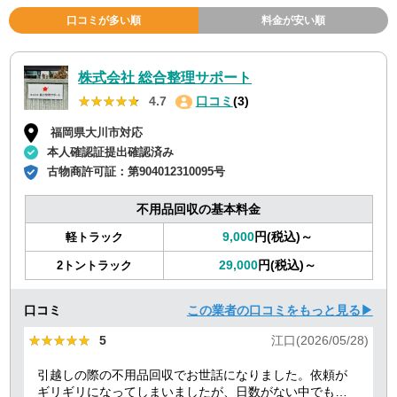
口コミが多い順
料金が安い順
株式会社 総合整理サポート
★★★★★
★★★★★
4.7
口コミ
(3)
福岡県大川市対応
本人確認証提出確認済み
古物商許可証：
第904012310095号
不用品回収の基本料金
9,000
円(税込)～
軽トラック
29,000
円(税込)～
2トントラック
口コミ
この業者の口コミをもっと見る▶
★★★★★
★★★★★
5
江口(2026/05/28)
引越しの際の不用品回収でお世話になりました。依頼が
ギリギリになってしまいましたが、日数がない中でも迅