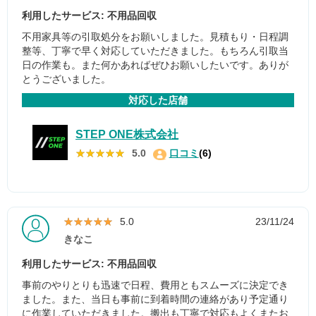
利用したサービス: 不用品回収
不用家具等の引取処分をお願いしました。見積もり・日程調
整等、丁寧で早く対応していただきました。もちろん引取当
日の作業も。また何かあればぜひお願いしたいです。ありが
とうございました。
対応した店舗
STEP ONE株式会社
★★★★★
★★★★★
5.0
口コミ
(6)
★★★★★
★★★★★
5.0
23/11/24
きなこ
利用したサービス: 不用品回収
事前のやりとりも迅速で日程、費用ともスムーズに決定でき
ました。また、当日も事前に到着時間の連絡があり予定通り
に作業していただきました。搬出も丁寧で対応もよくまたお