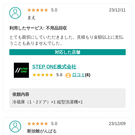
★★★★★
★★★★★
5.0
23/12/11
まえ
利用したサービス: 不用品回収
とても親切にしていただきました。見積もり金額以上に支払
うこともありませんでした。
対応した店舗
STEP ONE株式会社
★★★★★
★★★★★
5.0
口コミ
(6)
依頼内容
冷蔵庫（1・2ドア）×1
縦型洗濯機×1
★★★★★
★★★★★
5.0
23/12/09
断捨離がんばる