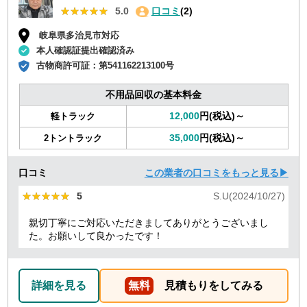
★★★★★
★★★★★
5.0
口コミ
(2)
岐阜県多治見市対応
本人確認証提出確認済み
古物商許可証：
第541162213100号
不用品回収の基本料金
12,000
円(税込)～
軽トラック
35,000
円(税込)～
2トントラック
口コミ
この業者の口コミをもっと見る▶
★★★★★
★★★★★
5
S.U(2024/10/27)
親切丁寧にご対応いただきましてありがとうございまし
た。お願いして良かったです！
詳細を見る
無料
見積もりをしてみる