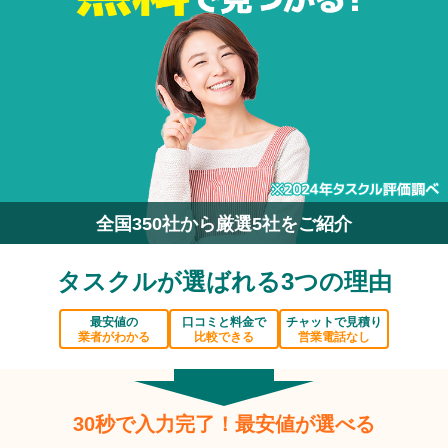
全国350社から厳選5社をご紹介
タスクルが選ばれる3つの理由
最安値の
口コミと料金で
チャットで見積り
業者がわかる
比較できる
営業電話なし
30秒で入力完了！最安値が選べる