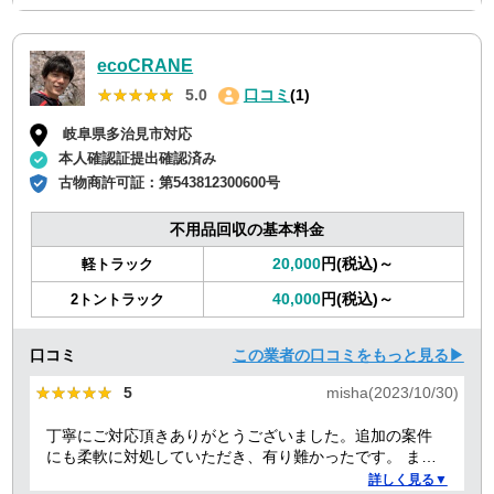
ecoCRANE
★★★★★
★★★★★
5.0
口コミ
(1)
岐阜県多治見市対応
本人確認証提出確認済み
古物商許可証：
第543812300600号
不用品回収の基本料金
20,000
円(税込)～
軽トラック
40,000
円(税込)～
2トントラック
口コミ
この業者の口コミをもっと見る▶
★★★★★
★★★★★
5
misha(2023/10/30)
丁寧にご対応頂きありがとうございました。追加の案件
にも柔軟に対処していただき、有り難かったです。 また
何かありましたらぜひよろしくお願いします。
詳しく見る▼