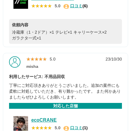
★★★★★
★★★★★
5.0
口コミ
(6)
依頼内容
冷蔵庫（1・2ドア）×1
テレビ×1
キャリーケース×2
ガラクタ一式×1
★★★★★
★★★★★
5.0
23/10/30
misha
利用したサービス: 不用品回収
丁寧にご対応頂きありがとうございました。追加の案件にも
柔軟に対処していただき、有り難かったです。 また何かあり
ましたらぜひよろしくお願いします。
対応した店舗
ecoCRANE
★★★★★
★★★★★
5.0
口コミ
(1)