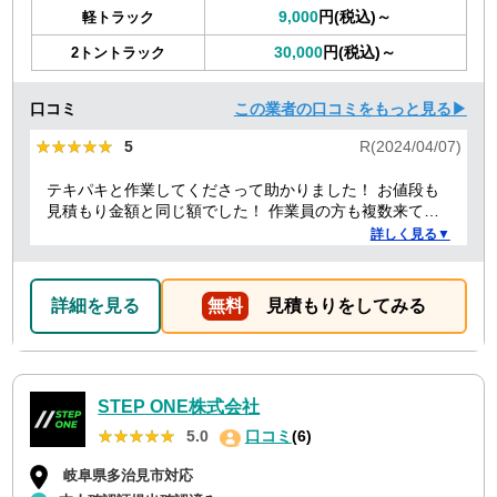
9,000
円(税込)～
軽トラック
30,000
円(税込)～
2トントラック
口コミ
この業者の口コミをもっと見る▶
★★★★★
★★★★★
5
R(2024/04/07)
テキパキと作業してくださって助かりました！ お値段も
見積もり金額と同じ額でした！ 作業員の方も複数来てく
ださり、 女性の方もいて安心しました！ こちらに頼んで
詳しく見る▼
良かったです！ また何かあれば頼みたいです！
詳細を見る
無料
見積もりをしてみる
STEP ONE株式会社
★★★★★
★★★★★
5.0
口コミ
(6)
岐阜県多治見市対応