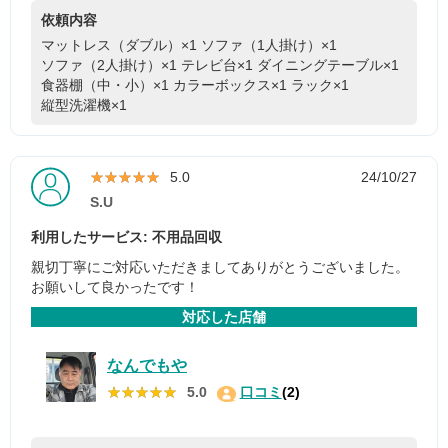
依頼内容
マットレス（ダブル）×1
ソファ（1人掛け）×1
ソファ（2人掛け）×1
テレビ台×1
ダイニングテーブル×1
食器棚（中・小）×1
カラーボックス×1
ラック×1
縦型洗濯機×1
★★★★★
★★★★★
5.0
24/10/27
S.U
利用したサービス: 不用品回収
親切丁寧にご対応いただきましてありがとうございました。
お願いして良かったです！
対応した店舗
なんでもや
★★★★★
★★★★★
5.0
口コミ
(2)