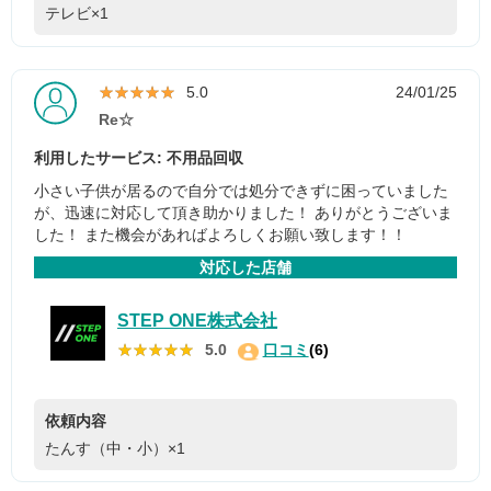
テレビ×1
★★★★★
★★★★★
5.0
24/01/25
Re☆
利用したサービス: 不用品回収
小さい子供が居るので自分では処分できずに困っていました
が、迅速に対応して頂き助かりました！ ありがとうございま
した！ また機会があればよろしくお願い致します！！
対応した店舗
STEP ONE株式会社
★★★★★
★★★★★
5.0
口コミ
(6)
依頼内容
たんす（中・小）×1