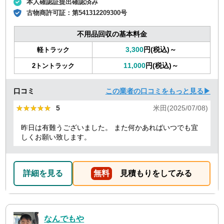
本人確認証提出確認済み
古物商許可証：
第541312209300号
不用品回収の基本料金
3,300
円(税込)～
軽トラック
11,000
円(税込)～
2トントラック
口コミ
この業者の口コミをもっと見る▶
★★★★★
★★★★★
5
米田(2025/07/08)
昨日は有難うございました。 また何かあればいつでも宜
しくお願い致します。
詳細を見る
無料
見積もりをしてみる
なんでもや