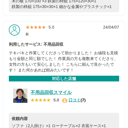
木の板 170×100 ×3
鉄製の枠組 175×120×30×1
鉄製の枠組 175×30×30×1
細かな金属やプラスチック×1
★★★★★
★★★★★
5.0
24/04/07
R
利用したサービス: 不用品回収
テキパキと作業してくださって助かりました！ お値段も見積
もり金額と同じ額でした！ 作業員の方も複数来てくださり、
女性の方もいて安心しました！ こちらに頼んで良かったで
す！ また何かあれば頼みたいです！
対応した店舗
不用品回収スマイル
★★★★★
★★★★★
5.0
口コミ
(7)
依頼内容
ソファ（2人掛け）×1
ローテーブル×2
衣装ケース×1