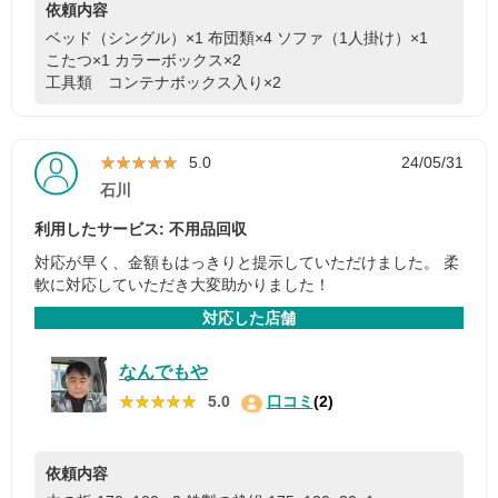
依頼内容
ベッド（シングル）×1
布団類×4
ソファ（1人掛け）×1
こたつ×1
カラーボックス×2
工具類 コンテナボックス入り×2
★★★★★
★★★★★
5.0
24/05/31
石川
利用したサービス: 不用品回収
対応が早く、金額もはっきりと提示していただけました。 柔
軟に対応していただき大変助かりました！
対応した店舗
なんでもや
★★★★★
★★★★★
5.0
口コミ
(2)
依頼内容