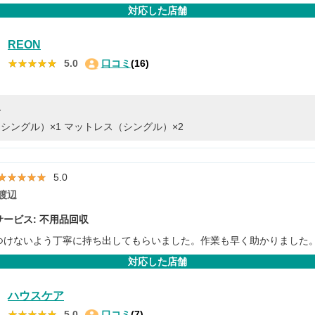
対応した店舗
REON
★★★★★
★★★★★
5.0
口コミ
(16)
容
シングル）×1
マットレス（シングル）×2
★★★★★
★★★★★
5.0
渡辺
ービス: 不用品回収
つけないよう丁寧に持ち出してもらいました。作業も早く助かりました
対応した店舗
ハウスケア
★★★★★
★★★★★
5.0
口コミ
(7)