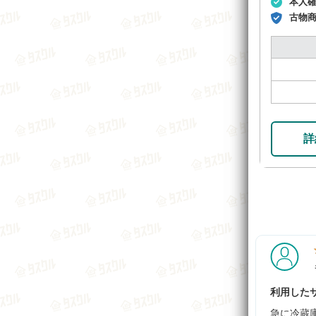
本人
古物
詳
利用したサ
急に冷蔵