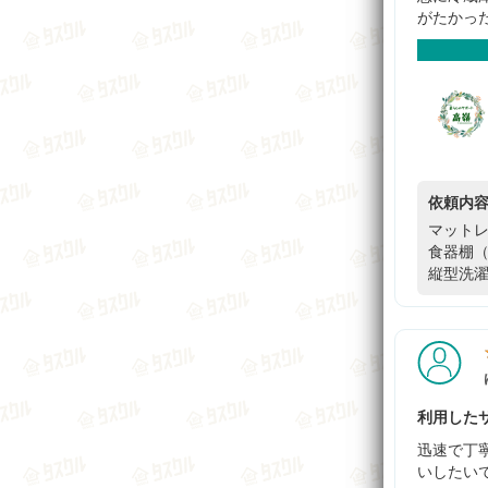
がたかっ
依頼内
マットレ
食器棚（
縦型洗濯
利用したサ
迅速で丁
いしたい