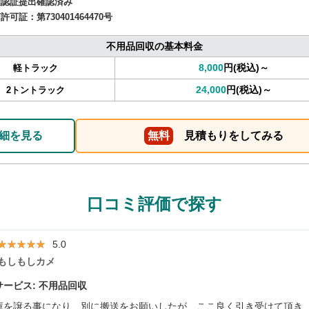
確認証提出確認済み
商許可証：
第730401464470号
不用品回収の基本料金
8,000
円(税込)～
軽トラック
24,000
円(税込)～
2トントラック
細を見る
無料
見積もりをしてみる
口コミ評価で探す
★★★★★
★★★★★
5.0
もしもしカメ
ービス: 不用品回収
庫を譲る事になり、別に搬送をお願いしたが、ここ良く引き受けて頂き