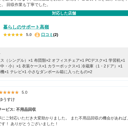
た。 回収作業も丁寧でした。
対応した店舗
暮らしのサポート高嶺
★★★★★
★★★★★
5.0
口コミ
(2)
容
ス（シングル）×1
布団類×2
オフィスチェア×1
PCデスク×1
学習机×1
中・小）×1
衣装ケース×1
カラーボックス×1
冷蔵庫（1・2ドア）×1
機×1
テレビ×1
小さなダンボール箱に入ったもの×2
★★★★★
★★★★★
5.0
ゆうすけ
ービス: 不用品回収
寧にご対応いただき大変助かりました。 また不用品回収の機会があれば
です！ ありがとうございました！