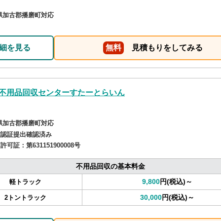
県加古郡播磨町対応
細を見る
無料
見積もりをしてみる
不用品回収センターすたーとらいん
県加古郡播磨町対応
確認証提出確認済み
商許可証：
第631151900008号
不用品回収の基本料金
9,800
円(税込)～
軽トラック
30,000
円(税込)～
2トントラック