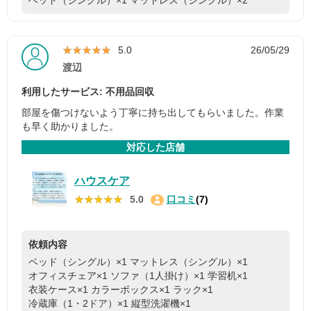
★★★★★
★★★★★
5.0
26/05/29
渡辺
利用したサービス: 不用品回収
部屋を傷つけないよう丁寧に持ち出してもらいました。作業
も早く助かりました。
対応した店舗
ハウスケア
★★★★★
★★★★★
5.0
口コミ
(7)
依頼内容
ベッド（シングル）×1
マットレス（シングル）×1
オフィスチェア×1
ソファ（1人掛け）×1
学習机×1
衣装ケース×1
カラーボックス×1
ラック×1
冷蔵庫（1・2ドア）×1
縦型洗濯機×1