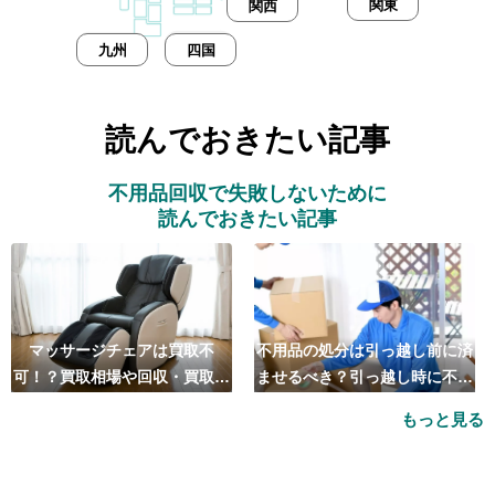
関東
関西
九州
四国
読んでおきたい記事
不用品回収で失敗しないために
読んでおきたい記事
マッサージチェアは買取不
不用品の処分は引っ越し前に済
可！？買取相場や回収・買取の
ませるべき？引っ越し時に不用
おすすめ業者5選も紹介
品処分をするベストタイミング
もっと見る
とは