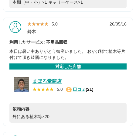
本棚（中・小）×1
キャリーケース×1
★★★★★
★★★★★
5.0
26/05/16
鈴木
利用したサービス: 不用品回収
本日は暑い中ありがとう御座いました。 おかげ様で植木等片
付けて頂き綺麗になりました。
対応した店舗
まほろ堂商店
★★★★★
★★★★★
5.0
口コミ
(21)
依頼内容
外にある植木等×20