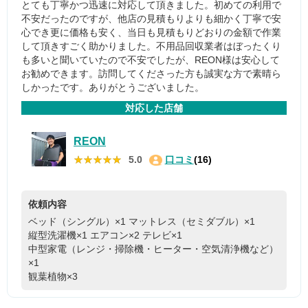
とても丁寧かつ迅速に対応して頂きました。初めての利用で
不安だったのですが、他店の見積もりよりも細かく丁寧で安
心でき更に価格も安く、当日も見積もりどおりの金額で作業
して頂きすごく助かりました。不用品回収業者はぼったくり
も多いと聞いていたので不安でしたが、REON様は安心して
お勧めできます。訪問してくださった方も誠実な方で素晴ら
しかったです。ありがとうございました。
対応した店舗
REON
★★★★★
★★★★★
5.0
口コミ
(16)
依頼内容
ベッド（シングル）×1
マットレス（セミダブル）×1
縦型洗濯機×1
エアコン×2
テレビ×1
中型家電（レンジ・掃除機・ヒーター・空気清浄機など）
×1
観葉植物×3