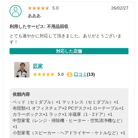
★★★★★
★★★★★
5.0
26/02/27
あああ
利用したサービス: 不用品回収
とても速やかに対応して頂きました。ありがとうございま
す！
対応した店舗
匠家
★★★★★
★★★★★
5.0
口コミ
(13)
依頼内容
ベッド（セミダブル）×1
マットレス（セミダブル）×1
布団類×1
オフィスチェア×2
PCデスク×1
ローテーブル×1
カラーボックス×1
ラック×1
冷蔵庫（1・2ドア）×1
中型家電（レンジ・掃除機・ヒーター・空気清浄機など）
×1
小型家電（スピーカー・ヘアドライヤー・ケトルなど）×1