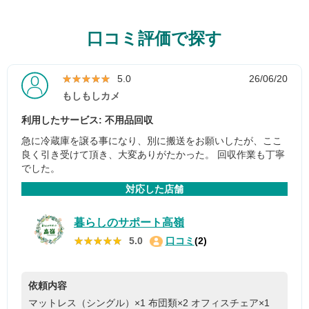
口コミ評価で探す
★★★★★
★★★★★
5.0
26/06/20
もしもしカメ
利用したサービス: 不用品回収
急に冷蔵庫を譲る事になり、別に搬送をお願いしたが、ここ
良く引き受けて頂き、大変ありがたかった。 回収作業も丁寧
でした。
対応した店舗
暮らしのサポート高嶺
★★★★★
★★★★★
5.0
口コミ
(2)
依頼内容
マットレス（シングル）×1
布団類×2
オフィスチェア×1