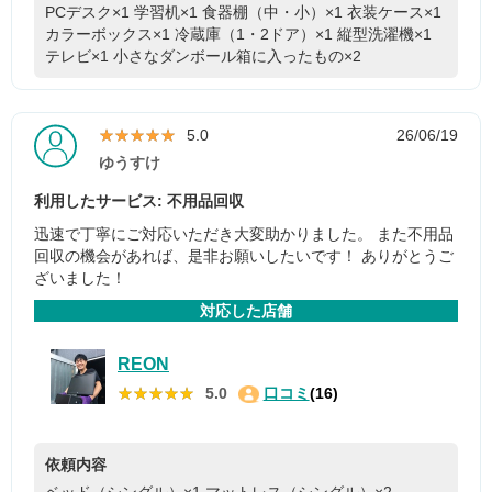
PCデスク×1
学習机×1
食器棚（中・小）×1
衣装ケース×1
カラーボックス×1
冷蔵庫（1・2ドア）×1
縦型洗濯機×1
テレビ×1
小さなダンボール箱に入ったもの×2
★★★★★
★★★★★
5.0
26/06/19
ゆうすけ
利用したサービス: 不用品回収
迅速で丁寧にご対応いただき大変助かりました。 また不用品
回収の機会があれば、是非お願いしたいです！ ありがとうご
ざいました！
対応した店舗
REON
★★★★★
★★★★★
5.0
口コミ
(16)
依頼内容
ベッド（シングル）×1
マットレス（シングル）×2