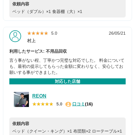
依頼内容
ベッド（ダブル）×1
食器棚（大）×1
★★★★★
★★★★★
5.0
26/05/21
村上
利用したサービス: 不用品回収
言う事がない程、丁寧かつ完璧な対応でした。 料金について
も、最初の提示してもらった金額に変わりなく、安心してお
願いする事ができました。
対応した店舗
REON
★★★★★
★★★★★
5.0
口コミ
(16)
依頼内容
ベッド（クイーン・キング）×1
布団類×2
ローテーブル×1