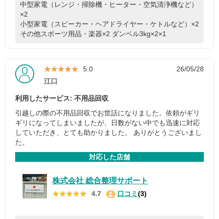
中型家電（レンジ・掃除機・ヒーター・空気清浄機など）
×2
小型家電（スピーカー・ヘアドライヤー・ケトルなど）×2
その他スポーツ用品・楽器×2
ダンベル3kg×2×1
★★★★★
★★★★★
5.0
26/05/28
江口
利用したサービス: 不用品回収
引越しの際の不用品回収でお世話になりました。依頼がギリ
ギリになってしまいましたが、日数がない中でも迅速に対応
していただき、とても助かりました。 ありがとうございまし
た。
対応した店舗
株式会社 総合整理サポート
★★★★★
★★★★★
4.7
口コミ
(3)