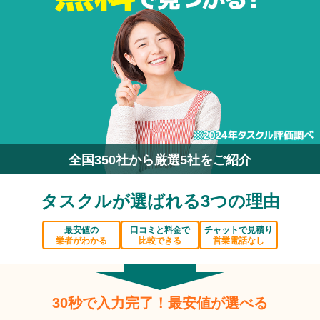
全国350社から厳選5社をご紹介
タスクルが選ばれる3つの理由
最安値の
口コミと料金で
チャットで見積り
業者がわかる
比較できる
営業電話なし
30秒で入力完了！最安値が選べる