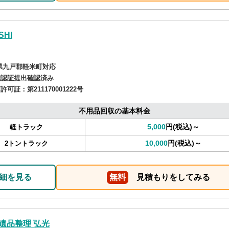
SHI
県九戸郡軽米町対応
確認証提出確認済み
商許可証：
第211170001222号
不用品回収の基本料金
5,000
円(税込)～
軽トラック
10,000
円(税込)～
2トントラック
細を見る
無料
見積もりをしてみる
遺品整理 弘光