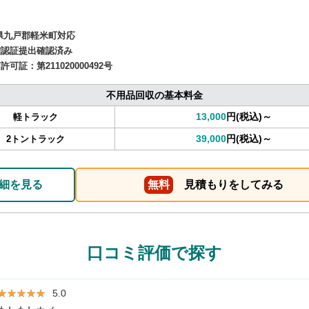
県九戸郡軽米町対応
確認証提出確認済み
商許可証：
第211020000492号
不用品回収の基本料金
13,000
円(税込)～
軽トラック
39,000
円(税込)～
2トントラック
細を見る
無料
見積もりをしてみる
口コミ評価で探す
★★★★★
★★★★★
5.0