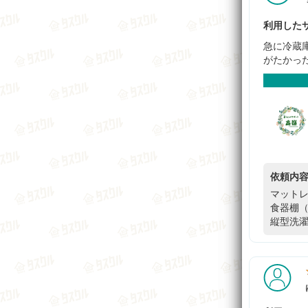
利用したサ
急に冷蔵
がたかっ
依頼内
マットレ
食器棚（
縦型洗濯