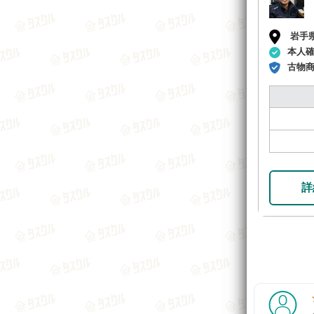
岩手
本人
古物
詳