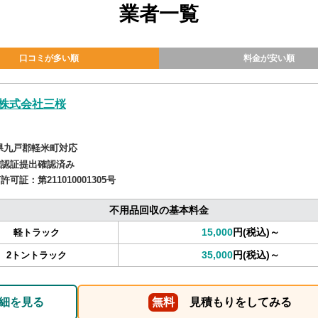
業者一覧
口コミが多い順
料金が安い順
株式会社三桜
県九戸郡軽米町対応
確認証提出確認済み
商許可証：
第211010001305号
不用品回収の基本料金
15,000
円(税込)～
軽トラック
35,000
円(税込)～
2トントラック
細を見る
無料
見積もりをしてみる