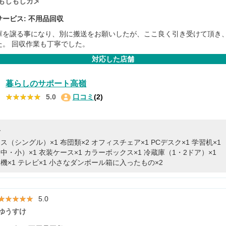
もしもしカメ
ービス: 不用品回収
庫を譲る事になり、別に搬送をお願いしたが、ここ良く引き受けて頂き
た。 回収作業も丁寧でした。
対応した店舗
暮らしのサポート高嶺
★★★★★
★★★★★
5.0
口コミ
(2)
容
ス（シングル）×1
布団類×2
オフィスチェア×1
PCデスク×1
学習机×1
中・小）×1
衣装ケース×1
カラーボックス×1
冷蔵庫（1・2ドア）×1
機×1
テレビ×1
小さなダンボール箱に入ったもの×2
★★★★★
★★★★★
5.0
ゆうすけ