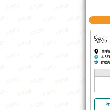
岩手
本人
古物
詳