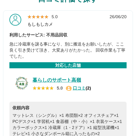
★★★★★
★★★★★
5.0
26/06/20
もしもしカメ
利用したサービス: 不用品回収
急に冷蔵庫を譲る事になり、別に搬送をお願いしたが、ここ
良く引き受けて頂き、大変ありがたかった。 回収作業も丁寧
でした。
対応した店舗
暮らしのサポート高嶺
★★★★★
★★★★★
5.0
口コミ
(2)
依頼内容
マットレス（シングル）×1
布団類×2
オフィスチェア×1
PCデスク×1
学習机×1
食器棚（中・小）×1
衣装ケース×1
カラーボックス×1
冷蔵庫（1・2ドア）×1
縦型洗濯機×1
テレビ×1
小さなダンボール箱に入ったもの×2