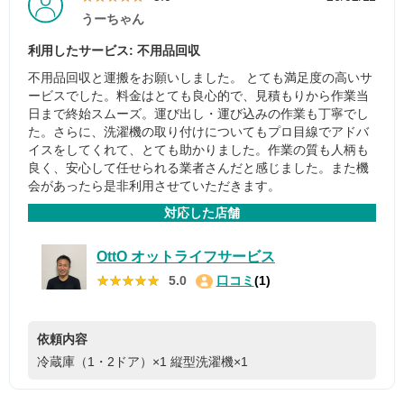
うーちゃん
利用したサービス: 不用品回収
不用品回収と運搬をお願いしました。 とても満足度の高いサ
ービスでした。料金はとても良心的で、見積もりから作業当
日まで終始スムーズ。運び出し・運び込みの作業も丁寧でし
た。さらに、洗濯機の取り付けについてもプロ目線でアドバ
イスをしてくれて、とても助かりました。作業の質も人柄も
良く、安心して任せられる業者さんだと感じました。また機
会があったら是非利用させていただきます。
対応した店舗
OttO オットライフサービス
★★★★★
★★★★★
5.0
口コミ
(1)
依頼内容
冷蔵庫（1・2ドア）×1
縦型洗濯機×1