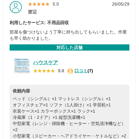
★★★★★
★★★★★
5.0
26/05/29
渡辺
利用したサービス: 不用品回収
部屋を傷つけないよう丁寧に持ち出してもらいました。作業
も早く助かりました。
対応した店舗
ハウスケア
★★★★★
★★★★★
5.0
口コミ
(7)
依頼内容
ベッド（シングル）×1
マットレス（シングル）×1
オフィスチェア×1
ソファ（1人掛け）×1
学習机×1
衣装ケース×1
カラーボックス×1
ラック×1
冷蔵庫（1・2ドア）×1
縦型洗濯機×1
中型家電（レンジ・掃除機・ヒーター・空気清浄機など）
×2
小型家電（スピーカー・ヘアドライヤー・ケトルなど）×2