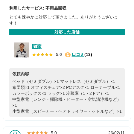
利用したサービス: 不用品回収
とても速やかに対応して頂きました。ありがとうございま
す！
対応した店舗
匠家
★★★★★
★★★★★
5.0
口コミ
(13)
依頼内容
ベッド（セミダブル）×1
マットレス（セミダブル）×1
布団類×1
オフィスチェア×2
PCデスク×1
ローテーブル×1
カラーボックス×1
ラック×1
冷蔵庫（1・2ドア）×1
中型家電（レンジ・掃除機・ヒーター・空気清浄機など）
×1
小型家電（スピーカー・ヘアドライヤー・ケトルなど）×1
★★★★★
★★★★★
5.0
26/02/11