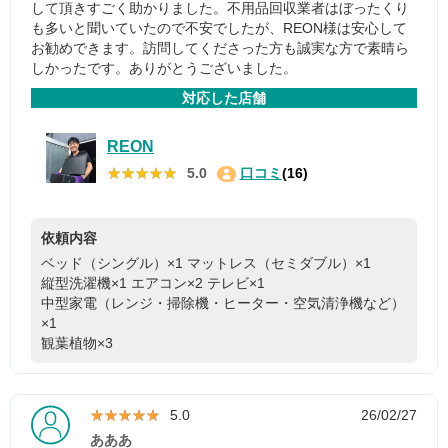
して頂きすごく助かりました。不用品回収業者はぼったくり
も多いと聞いていたので不安でしたが、REON様は安心して
お勧めできます。訪問してくださった方も誠実な方で素晴ら
しかったです。ありがとうございました。
対応した店舗
REON
★★★★★
★★★★★
5.0
口コミ
(16)
依頼内容
ベッド（シングル）×1
マットレス（セミダブル）×1
縦型洗濯機×1
エアコン×2
テレビ×1
中型家電（レンジ・掃除機・ヒーター・空気清浄機など）
×1
観葉植物×3
★★★★★
★★★★★
5.0
26/02/27
あああ