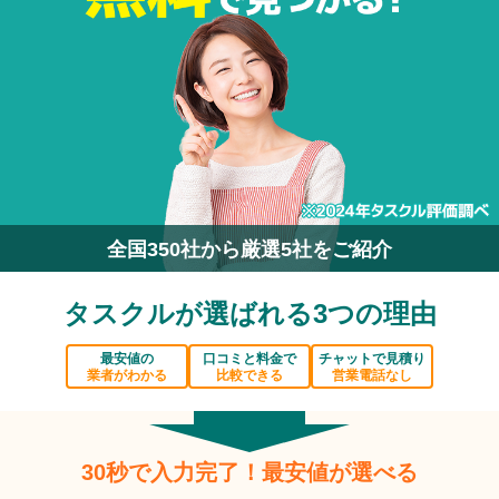
全国350社から厳選5社をご紹介
タスクルが選ばれる3つの理由
最安値の
口コミと料金で
チャットで見積り
業者がわかる
比較できる
営業電話なし
30秒で入力完了！最安値が選べる