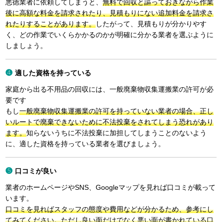
悪徳業者に依頼してしまうと、
無料で回収と謳っておきながら作業
後に高額な料金を請求されたり、見積もりにない追加料金を請求さ
れたりすることがあります。
したがって、見積もりが分かりやす
く、どの作業でいくらかかるのかが明確に分かる業者を選ぶように
しましょう。
適した資格を持っている
家庭から出る不用品の回収には、一般廃棄物収集運搬業の許可が必
要です
もし
一般廃棄物収集運搬業の許可を持っていない業者の場合、正し
いルートで廃棄できないために不法投棄をされてしまう恐れがあり
ます。
知らないうちに不法投棄に加担してしまうことのないよう
に、適した資格を持っている業者を選びましょう。
口コミが良い
業者のホームページやSNS、Googleマップを見れば口コミが載って
います。
口コミを見ればスタッフの態度や費用などが分かるため、参考にし
てみてください。ただし良い面だけでなく悪い面が書かれている口