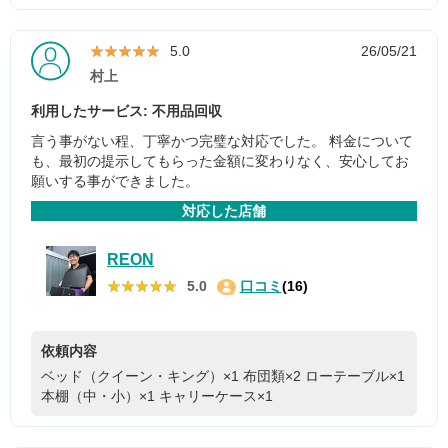
★★★★★
★★★★★
5.0
26/05/21
村上
利用したサービス: 不用品回収
言う事がない程、丁寧かつ完璧な対応でした。 料金について
も、最初の提示してもらった金額に変わりなく、安心してお
願いする事ができました。
対応した店舗
REON
★★★★★
★★★★★
5.0
口コミ
(16)
依頼内容
ベッド（クイーン・キング）×1
布団類×2
ローテーブル×1
本棚（中・小）×1
キャリーケース×1