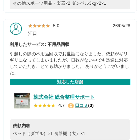
その他スポーツ用品・楽器×2
ダンベル3kg×2×1
★★★★★
★★★★★
5.0
26/05/28
江口
利用したサービス: 不用品回収
引越しの際の不用品回収でお世話になりました。依頼がギリ
ギリになってしまいましたが、日数がない中でも迅速に対応
していただき、とても助かりました。 ありがとうございまし
た。
対応した店舗
株式会社 総合整理サポート
★★★★★
★★★★★
4.7
口コミ
(3)
依頼内容
ベッド（ダブル）×1
食器棚（大）×1