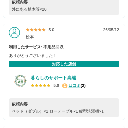
依頼内容
外にある植木等×20
★★★★★
★★★★★
5.0
26/05/12
松本
利用したサービス: 不用品回収
ありがとうございました！
対応した店舗
暮らしのサポート高嶺
★★★★★
★★★★★
5.0
口コミ
(2)
依頼内容
ベッド（ダブル）×1
ローテーブル×1
縦型洗濯機×1