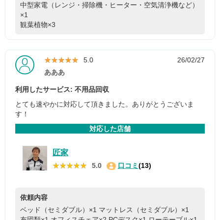
中型家電（レンジ・掃除機・ヒーター・空気清浄機など）
×1
観葉植物×3
★★★★★
★★★★★
5.0
26/02/27
あああ
利用したサービス: 不用品回収
とても速やかに対応して頂きました。ありがとうございま
す！
対応した店舗
匠家
★★★★★
★★★★★
5.0
口コミ
(13)
依頼内容
ベッド（セミダブル）×1
マットレス（セミダブル）×1
布団類×1
オフィスチェア×2
PCデスク×1
ローテーブル×1