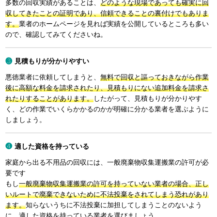
多数の回収実績があることは、
どのような現場であっても確実に回
収してきたことの証明であり、信頼できることの裏付けでもありま
す。
業者のホームページを見れば実績を公開しているところも多い
ので、確認してみてくださいね。
見積もりが分かりやすい
悪徳業者に依頼してしまうと、
無料で回収と謳っておきながら作業
後に高額な料金を請求されたり、見積もりにない追加料金を請求さ
れたりすることがあります。
したがって、見積もりが分かりやす
く、どの作業でいくらかかるのかが明確に分かる業者を選ぶように
しましょう。
適した資格を持っている
家庭から出る不用品の回収には、一般廃棄物収集運搬業の許可が必
要です
もし
一般廃棄物収集運搬業の許可を持っていない業者の場合、正し
いルートで廃棄できないために不法投棄をされてしまう恐れがあり
ます。
知らないうちに不法投棄に加担してしまうことのないよう
に、適した資格を持っている業者を選びましょう。