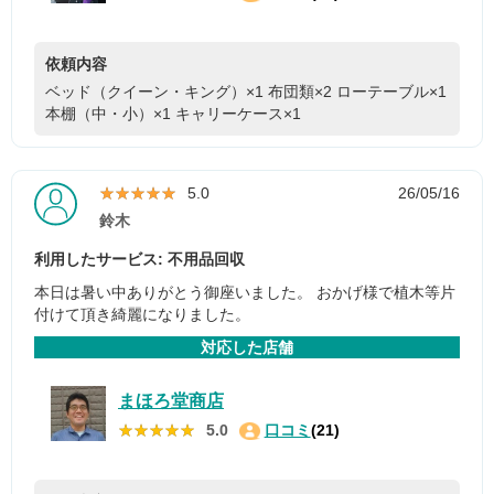
依頼内容
ベッド（クイーン・キング）×1
布団類×2
ローテーブル×1
本棚（中・小）×1
キャリーケース×1
★★★★★
★★★★★
5.0
26/05/16
鈴木
利用したサービス: 不用品回収
本日は暑い中ありがとう御座いました。 おかげ様で植木等片
付けて頂き綺麗になりました。
対応した店舗
まほろ堂商店
★★★★★
★★★★★
5.0
口コミ
(21)