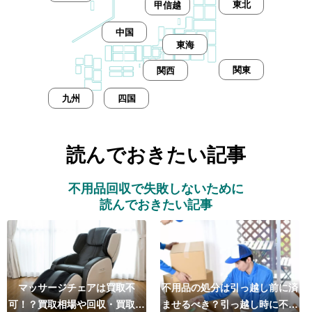
東北
甲信越
中国
東海
関東
関西
九州
四国
読んでおきたい記事
不用品回収で失敗しないために
読んでおきたい記事
マッサージチェアは買取不
不用品の処分は引っ越し前に済
可！？買取相場や回収・買取の
ませるべき？引っ越し時に不用