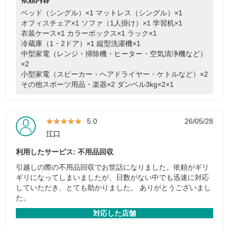
依頼内容
ベッド（シングル）×1
マットレス（シングル）×1
オフィスチェア×1
ソファ（1人掛け）×1
学習机×1
衣装ケース×1
カラーボックス×1
ラック×1
冷蔵庫（1・2ドア）×1
縦型洗濯機×1
中型家電（レンジ・掃除機・ヒーター・空気清浄機など）
×2
小型家電（スピーカー・ヘアドライヤー・ケトルなど）×2
その他スポーツ用品・楽器×2
ダンベル3kg×2×1
★★★★★
★★★★★
5.0
26/05/28
江口
利用したサービス: 不用品回収
引越しの際の不用品回収でお世話になりました。依頼がギリ
ギリになってしまいましたが、日数がない中でも迅速に対応
していただき、とても助かりました。 ありがとうございまし
た。
対応した店舗