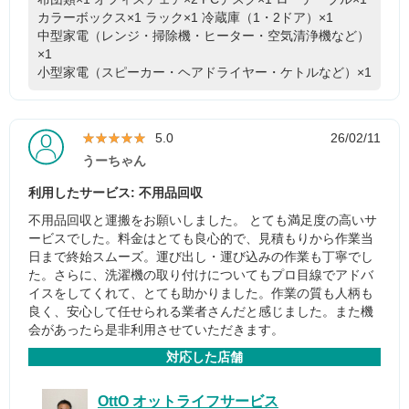
カラーボックス×1
ラック×1
冷蔵庫（1・2ドア）×1
中型家電（レンジ・掃除機・ヒーター・空気清浄機など）
×1
小型家電（スピーカー・ヘアドライヤー・ケトルなど）×1
★★★★★
★★★★★
5.0
26/02/11
うーちゃん
利用したサービス: 不用品回収
不用品回収と運搬をお願いしました。 とても満足度の高いサ
ービスでした。料金はとても良心的で、見積もりから作業当
日まで終始スムーズ。運び出し・運び込みの作業も丁寧でし
た。さらに、洗濯機の取り付けについてもプロ目線でアドバ
イスをしてくれて、とても助かりました。作業の質も人柄も
良く、安心して任せられる業者さんだと感じました。また機
会があったら是非利用させていただきます。
対応した店舗
OttO オットライフサービス