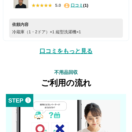
★★★★★
★★★★★
5.0
口コミ
(1)
依頼内容
冷蔵庫（1・2ドア）×1
縦型洗濯機×1
口コミをもっと見る
不用品回収
ご利用の流れ
STEP ❶