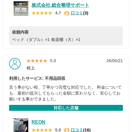
株式会社 総合整理サポート
★★★★★
★★★★★
4.7
口コミ
(3)
依頼内容
ベッド（ダブル）×1
食器棚（大）×1
★★★★★
★★★★★
5.0
26/05/21
村上
利用したサービス: 不用品回収
言う事がない程、丁寧かつ完璧な対応でした。 料金について
も、最初の提示してもらった金額に変わりなく、安心してお
願いする事ができました。
対応した店舗
REON
★★★★★
★★★★★
5.0
口コミ
(16)