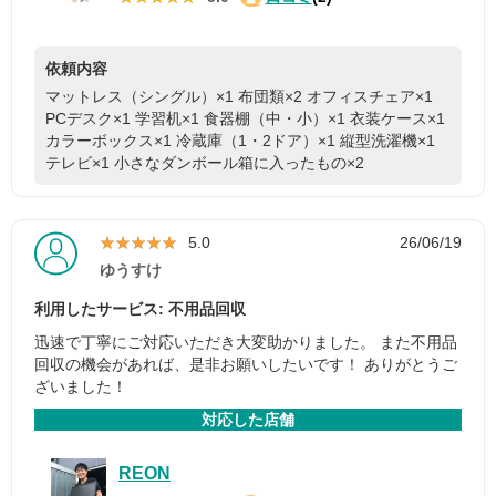
依頼内容
マットレス（シングル）×1
布団類×2
オフィスチェア×1
PCデスク×1
学習机×1
食器棚（中・小）×1
衣装ケース×1
カラーボックス×1
冷蔵庫（1・2ドア）×1
縦型洗濯機×1
テレビ×1
小さなダンボール箱に入ったもの×2
★★★★★
★★★★★
5.0
26/06/19
ゆうすけ
利用したサービス: 不用品回収
迅速で丁寧にご対応いただき大変助かりました。 また不用品
回収の機会があれば、是非お願いしたいです！ ありがとうご
ざいました！
対応した店舗
REON