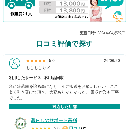
更新日時:
2024年04月26日
口コミ評価で探す
★★★★★
★★★★★
5.0
26/06/20
もしもしカメ
利用したサービス: 不用品回収
急に冷蔵庫を譲る事になり、別に搬送をお願いしたが、ここ
良く引き受けて頂き、大変ありがたかった。 回収作業も丁寧
でした。
対応した店舗
暮らしのサポート高嶺
★★★★★
★★★★★
5.0
口コミ
(2)