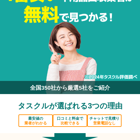
全国350社から厳選5社をご紹介
タスクルが選ばれる3つの理由
最安値の
口コミと料金で
チャットで見積り
業者がわかる
比較できる
営業電話なし