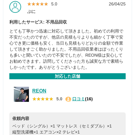
★★★★★
★★★★★
5.0
26/04/25
ぷに
利用したサービス: 不用品回収
とても丁寧かつ迅速に対応して頂きました。初めての利用で
不安だったのですが、他店の見積もりよりも細かく丁寧で安
心でき更に価格も安く、当日も見積もりどおりの金額で作業
して頂きすごく助かりました。不用品回収業者はぼったくり
も多いと聞いていたので不安でしたが、REON様は安心して
お勧めできます。訪問してくださった方も誠実な方で素晴ら
しかったです。ありがとうございました。
対応した店舗
REON
★★★★★
★★★★★
5.0
口コミ
(16)
依頼内容
ベッド（シングル）×1
マットレス（セミダブル）×1
縦型洗濯機×1
エアコン×2
テレビ×1