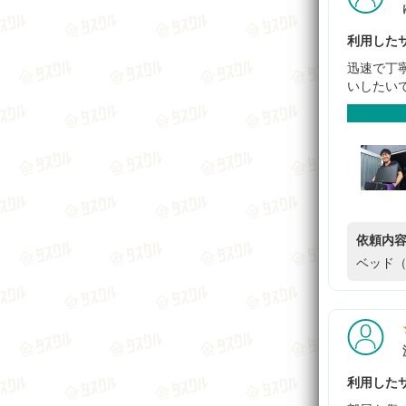
利用したサ
迅速で丁
いしたい
依頼内
ベッド（
利用したサ