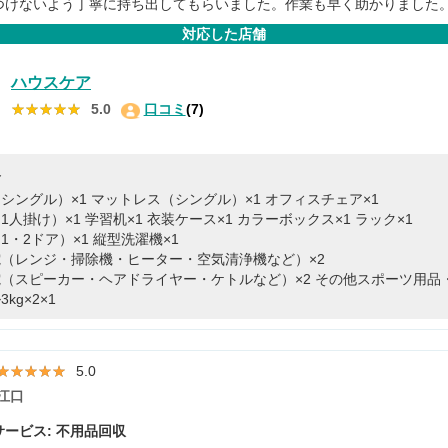
つけないよう丁寧に持ち出してもらいました。作業も早く助かりました
対応した店舗
ハウスケア
★★★★★
★★★★★
5.0
口コミ
(7)
容
シングル）×1
マットレス（シングル）×1
オフィスチェア×1
1人掛け）×1
学習机×1
衣装ケース×1
カラーボックス×1
ラック×1
1・2ドア）×1
縦型洗濯機×1
（レンジ・掃除機・ヒーター・空気清浄機など）×2
（スピーカー・ヘアドライヤー・ケトルなど）×2
その他スポーツ用品・
kg×2×1
★★★★★
★★★★★
5.0
江口
ービス: 不用品回収