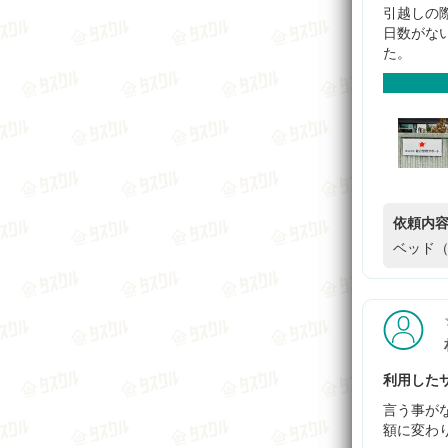
引越しの
日数がな
た。
依頼内
ベッド（
利用したサ
言う事が
額に変わ