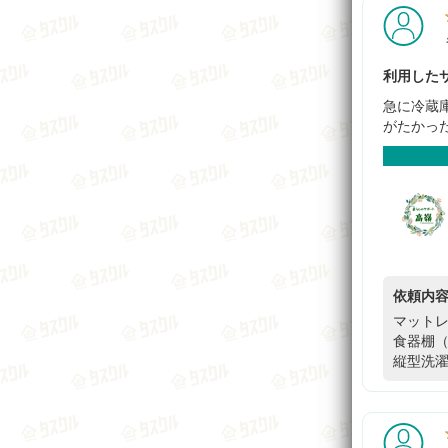
利用したサ
急に冷蔵
がたかっ
依頼内
マットレ
食器棚（
縦型洗濯