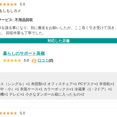
★★★★★
★★★★★
5.0
もしもしカメ
ービス: 不用品回収
庫を譲る事になり、別に搬送をお願いしたが、ここ良く引き受けて頂き
た。 回収作業も丁寧でした。
対応した店舗
暮らしのサポート高嶺
★★★★★
★★★★★
5.0
口コミ
(2)
容
ス（シングル）×1
布団類×2
オフィスチェア×1
PCデスク×1
学習机×1
中・小）×1
衣装ケース×1
カラーボックス×1
冷蔵庫（1・2ドア）×1
機×1
テレビ×1
小さなダンボール箱に入ったもの×2
★★★★★
★★★★★
5.0