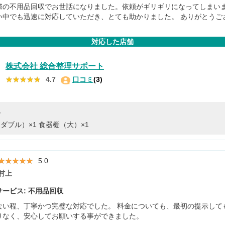
際の不用品回収でお世話になりました。依頼がギリギリになってしまい
い中でも迅速に対応していただき、とても助かりました。 ありがとうご
対応した店舗
株式会社 総合整理サポート
★★★★★
★★★★★
4.7
口コミ
(3)
容
ダブル）×1
食器棚（大）×1
★★★★★
★★★★★
5.0
村上
ービス: 不用品回収
ない程、丁寧かつ完璧な対応でした。 料金についても、最初の提示して
りなく、安心してお願いする事ができました。