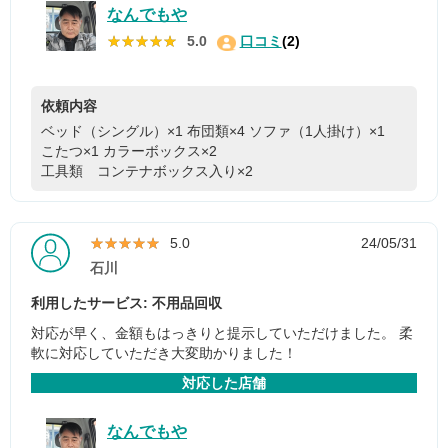
なんでもや
★★★★★
★★★★★
5.0
口コミ
(2)
依頼内容
ベッド（シングル）×1
布団類×4
ソファ（1人掛け）×1
こたつ×1
カラーボックス×2
工具類 コンテナボックス入り×2
★★★★★
★★★★★
5.0
24/05/31
石川
利用したサービス: 不用品回収
対応が早く、金額もはっきりと提示していただけました。 柔
軟に対応していただき大変助かりました！
対応した店舗
なんでもや