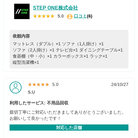
STEP ONE株式会社
★★★★★
★★★★★
5.0
口コミ
(6)
依頼内容
マットレス（ダブル）×1
ソファ（1人掛け）×1
ソファ（2人掛け）×1
テレビ台×1
ダイニングテーブル×1
食器棚（中・小）×1
カラーボックス×1
ラック×1
縦型洗濯機×1
★★★★★
★★★★★
5.0
24/10/27
S.U
利用したサービス: 不用品回収
親切丁寧にご対応いただきましてありがとうございました。
お願いして良かったです！
対応した店舗