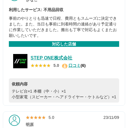
利用したサービス: 不用品回収
事前のやりとりも迅速で日程、費用ともスムーズに決定でき
ました。また、当日も事前に到着時間の連絡があり予定通り
に作業していただきました。搬出も丁寧で対応もよくまたお
願いしたいです。
対応した店舗
STEP ONE株式会社
★★★★★
★★★★★
5.0
口コミ
(6)
依頼内容
テレビ台×1
本棚（中・小）×1
小型家電（スピーカー・ヘアドライヤー・ケトルなど）×1
★★★★★
★★★★★
5.0
23/11/09
明原