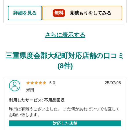
詳細を見る
無料
見積もりをしてみる
さらに表示する
三重県度会郡大紀町対応店舗の口コミ
(8件)
★★★★★
★★★★★
5.0
25/07/08
米田
利用したサービス: 不用品回収
昨日は有難うございました。 また何かあればいつでも宜しく
お願い致します。
対応した店舗