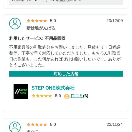
★★★★★
★★★★★
5.0
23/12/09
断捨離がんばる
利用したサービス: 不用品回収
不用家具等の引取処分をお願いしました。見積もり・日程調
整等、丁寧で早く対応していただきました。もちろん引取当
日の作業も。また何かあればぜひお願いしたいです。ありが
とうございました。
対応した店舗
STEP ONE株式会社
★★★★★
★★★★★
5.0
口コミ
(6)
★★★★★
★★★★★
5.0
23/11/24
きなこ