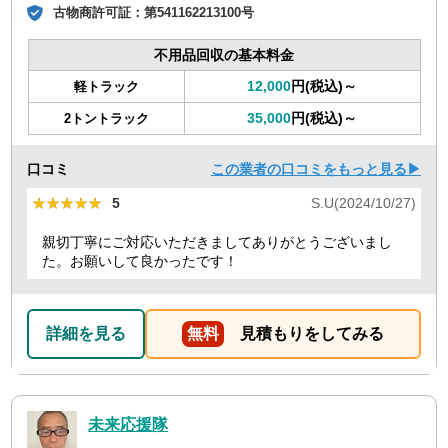
古物商許可証：
第541162213100号
不用品回収の基本料金
12,000
円(税込)～
軽トラック
35,000
円(税込)～
2トントラック
口コミ
この業者の口コミをもっと見る▶
★★★★★
★★★★★
5
S.U(2024/10/27)
親切丁寧にご対応いただきましてありがとうございまし
た。お願いして良かったです！
詳細を見る
無料
見積もりをしてみる
未来応援隊