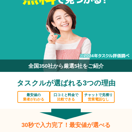
全国350社から厳選5社をご紹介
タスクルが選ばれる3つの理由
最安値の
口コミと料金で
チャットで見積り
業者がわかる
比較できる
営業電話なし
30秒で入力完了！最安値が選べる