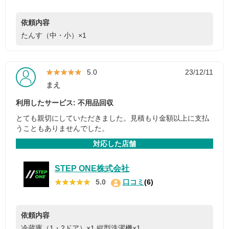
依頼内容
たんす（中・小）×1
★★★★★
★★★★★
5.0
23/12/11
まえ
利用したサービス: 不用品回収
とても親切にしていただきました。見積もり金額以上に支払
うこともありませんでした。
対応した店舗
STEP ONE株式会社
★★★★★
★★★★★
5.0
口コミ
(6)
依頼内容
冷蔵庫（1・2ドア）×1
縦型洗濯機×1