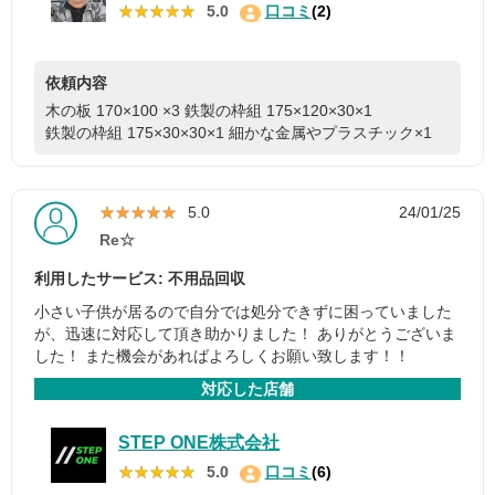
★★★★★
★★★★★
5.0
口コミ
(2)
依頼内容
木の板 170×100 ×3
鉄製の枠組 175×120×30×1
鉄製の枠組 175×30×30×1
細かな金属やプラスチック×1
★★★★★
★★★★★
5.0
24/01/25
Re☆
利用したサービス: 不用品回収
小さい子供が居るので自分では処分できずに困っていました
が、迅速に対応して頂き助かりました！ ありがとうございま
した！ また機会があればよろしくお願い致します！！
対応した店舗
STEP ONE株式会社
★★★★★
★★★★★
5.0
口コミ
(6)