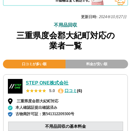
更新日時:
2024年10月27日
不用品回収
三重県度会郡大紀町対応の
業者一覧
口コミが多い順
料金が安い順
STEP ONE株式会社
★★★★★
★★★★★
5.0
口コミ
(6)
三重県度会郡大紀町対応
本人確認証提出確認済み
古物商許可証：
第541312209300号
不用品回収の基本料金