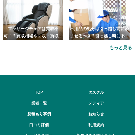
マッサージチェアは買取不
不用品の処分は引っ越し前に済
可！？買取相場や回収・買取の
ませるべき？引っ越し時に不用
おすすめ業者5選も紹介
品処分をするベストタイミング
もっと見る
とは
TOP
タスクル
業者一覧
メディア
見積もり事例
お知らせ
口コミ評価
利用規約