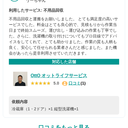
うーちゃん
利用したサービス: 不用品回収
不用品回収と運搬をお願いしました。 とても満足度の高いサ
ービスでした。料金はとても良心的で、見積もりから作業当
日まで終始スムーズ。運び出し・運び込みの作業も丁寧でし
た。さらに、洗濯機の取り付けについてもプロ目線でアドバ
イスをしてくれて、とても助かりました。作業の質も人柄も
良く、安心して任せられる業者さんだと感じました。また機
会があったら是非利用させていただきます。
対応した店舗
OttO オットライフサービス
★★★★★
★★★★★
5.0
口コミ
(1)
依頼内容
冷蔵庫（1・2ドア）×1
縦型洗濯機×1
口コミをもっと見る