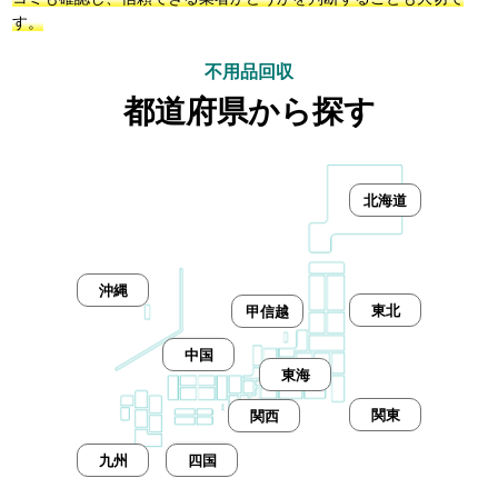
す。
不用品回収
都道府県から探す
北海道
沖縄
東北
甲信越
中国
東海
関東
関西
九州
四国