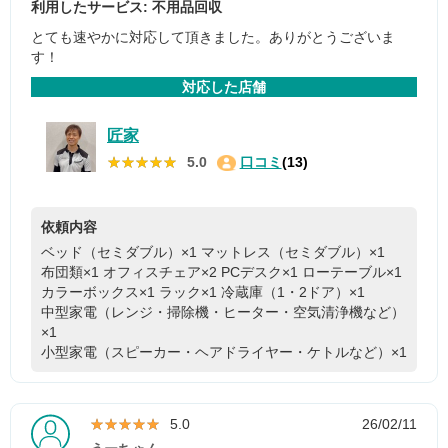
利用したサービス: 不用品回収
とても速やかに対応して頂きました。ありがとうございま
す！
対応した店舗
匠家
★★★★★
★★★★★
5.0
口コミ
(13)
依頼内容
ベッド（セミダブル）×1
マットレス（セミダブル）×1
布団類×1
オフィスチェア×2
PCデスク×1
ローテーブル×1
カラーボックス×1
ラック×1
冷蔵庫（1・2ドア）×1
中型家電（レンジ・掃除機・ヒーター・空気清浄機など）
×1
小型家電（スピーカー・ヘアドライヤー・ケトルなど）×1
★★★★★
★★★★★
5.0
26/02/11