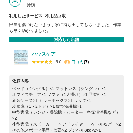
渡辺
利用したサービス: 不用品回収
部屋を傷つけないよう丁寧に持ち出してもらいました。作業
も早く助かりました。
対応した店舗
ハウスケア
★★★★★
★★★★★
5.0
口コミ
(7)
依頼内容
ベッド（シングル）×1
マットレス（シングル）×1
オフィスチェア×1
ソファ（1人掛け）×1
学習机×1
衣装ケース×1
カラーボックス×1
ラック×1
冷蔵庫（1・2ドア）×1
縦型洗濯機×1
中型家電（レンジ・掃除機・ヒーター・空気清浄機など）
×2
小型家電（スピーカー・ヘアドライヤー・ケトルなど）×2
その他スポーツ用品・楽器×2
ダンベル3kg×2×1