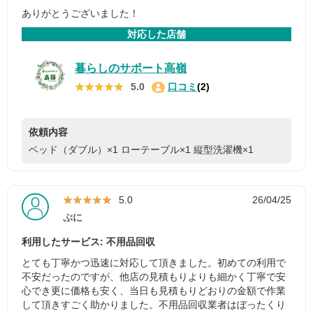
ありがとうございました！
対応した店舗
暮らしのサポート高嶺
★★★★★
★★★★★
5.0
口コミ
(2)
依頼内容
ベッド（ダブル）×1
ローテーブル×1
縦型洗濯機×1
★★★★★
★★★★★
5.0
26/04/25
ぷに
利用したサービス: 不用品回収
とても丁寧かつ迅速に対応して頂きました。初めての利用で
不安だったのですが、他店の見積もりよりも細かく丁寧で安
心でき更に価格も安く、当日も見積もりどおりの金額で作業
して頂きすごく助かりました。不用品回収業者はぼったくり