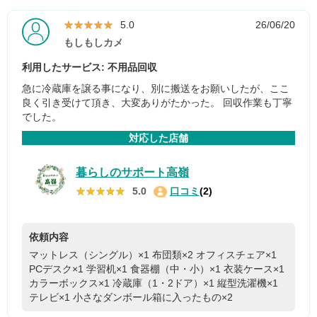
★★★★★
★★★★★
5.0
26/06/20
もしもしカメ
利用したサービス: 不用品回収
急に冷蔵庫を譲る事になり、別に搬送をお願いしたが、ここ
良く引き受けて頂き、大変ありがたかった。 回収作業も丁寧
でした。
対応した店舗
暮らしのサポート高嶺
★★★★★
★★★★★
5.0
口コミ
(2)
依頼内容
マットレス（シングル）×1
布団類×2
オフィスチェア×1
PCデスク×1
学習机×1
食器棚（中・小）×1
衣装ケース×1
カラーボックス×1
冷蔵庫（1・2ドア）×1
縦型洗濯機×1
テレビ×1
小さなダンボール箱に入ったもの×2