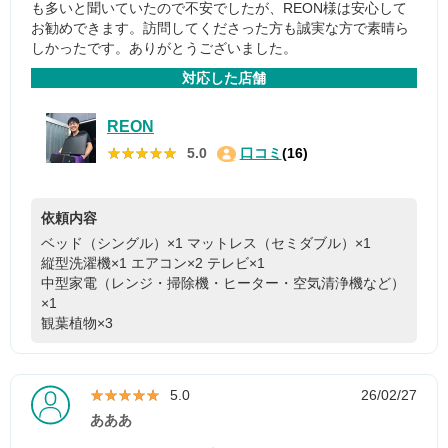
も多いと聞いていたので不安でしたが、REON様は安心して
お勧めできます。訪問してくださった方も誠実な方で素晴ら
しかったです。ありがとうございました。
対応した店舗
REON
★★★★★
★★★★★
5.0
口コミ
(16)
依頼内容
ベッド（シングル）×1
マットレス（セミダブル）×1
縦型洗濯機×1
エアコン×2
テレビ×1
中型家電（レンジ・掃除機・ヒーター・空気清浄機など）
×1
観葉植物×3
★★★★★
★★★★★
5.0
26/02/27
あああ