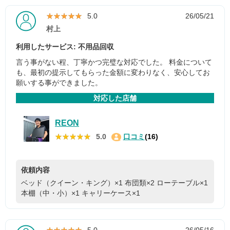
★★★★★
★★★★★
5.0
26/05/21
村上
利用したサービス: 不用品回収
言う事がない程、丁寧かつ完璧な対応でした。 料金について
も、最初の提示してもらった金額に変わりなく、安心してお
願いする事ができました。
対応した店舗
REON
★★★★★
★★★★★
5.0
口コミ
(16)
依頼内容
ベッド（クイーン・キング）×1
布団類×2
ローテーブル×1
本棚（中・小）×1
キャリーケース×1
★★★★★
★★★★★
5.0
26/05/16