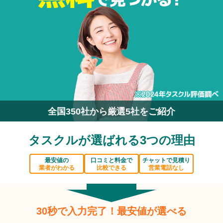
全国350社から厳選5社をご紹介
タスクルが選ばれる3つの理由
最安値の
口コミと料金で
チャットで見積り
業者がわかる
比較できる
営業電話なし
30秒で入力完了！最安値が選べる