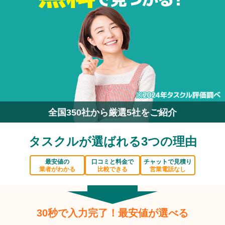
全国350社から厳選5社をご紹介
タスクルが選ばれる3つの理由
最安値の
口コミと料金で
チャットで見積り
業者がわかる
比較できる
営業電話なし
30秒で入力完了！最安値が選べる