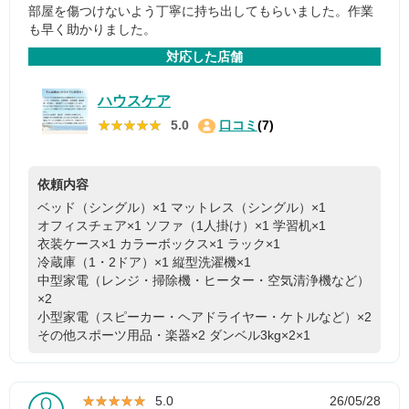
部屋を傷つけないよう丁寧に持ち出してもらいました。作業
も早く助かりました。
対応した店舗
ハウスケア
★★★★★
★★★★★
5.0
口コミ
(7)
依頼内容
ベッド（シングル）×1
マットレス（シングル）×1
オフィスチェア×1
ソファ（1人掛け）×1
学習机×1
衣装ケース×1
カラーボックス×1
ラック×1
冷蔵庫（1・2ドア）×1
縦型洗濯機×1
中型家電（レンジ・掃除機・ヒーター・空気清浄機など）
×2
小型家電（スピーカー・ヘアドライヤー・ケトルなど）×2
その他スポーツ用品・楽器×2
ダンベル3kg×2×1
★★★★★
★★★★★
5.0
26/05/28