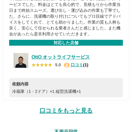
ービスでした。料金はとても良心的で、見積もりから作業当
日まで終始スムーズ。運び出し・運び込みの作業も丁寧でし
た。さらに、洗濯機の取り付けについてもプロ目線でアドバ
イスをしてくれて、とても助かりました。作業の質も人柄も
良く、安心して任せられる業者さんだと感じました。また機
会があったら是非利用させていただきます。
対応した店舗
OttO オットライフサービス
★★★★★
★★★★★
5.0
口コミ
(1)
依頼内容
冷蔵庫（1・2ドア）×1
縦型洗濯機×1
口コミをもっと見る
不用品回収