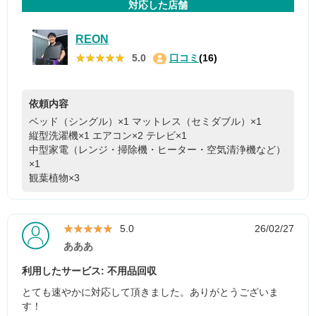
対応した店舗
REON
★★★★★
★★★★★
5.0
口コミ
(16)
依頼内容
ベッド（シングル）×1
マットレス（セミダブル）×1
縦型洗濯機×1
エアコン×2
テレビ×1
中型家電（レンジ・掃除機・ヒーター・空気清浄機など）
×1
観葉植物×3
★★★★★
★★★★★
5.0
26/02/27
あああ
利用したサービス: 不用品回収
とても速やかに対応して頂きました。ありがとうございま
す！