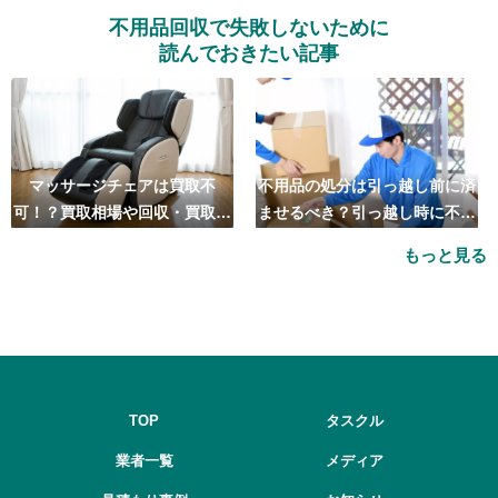
不用品回収で失敗しないために
読んでおきたい記事
マッサージチェアは買取不
不用品の処分は引っ越し前に済
可！？買取相場や回収・買取の
ませるべき？引っ越し時に不用
おすすめ業者5選も紹介
品処分をするベストタイミング
もっと見る
とは
TOP
タスクル
業者一覧
メディア