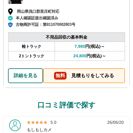
岡山県浅口郡里庄町対応
本人確認証提出確認済み
古物商許可証：
第811070002803号
不用品回収の基本料金
7,980
円(税込)～
軽トラック
24,800
円(税込)～
2トントラック
詳細を見る
無料
見積もりをしてみる
口コミ評価で探す
★★★★★
★★★★★
5.0
26/06/20
もしもしカメ