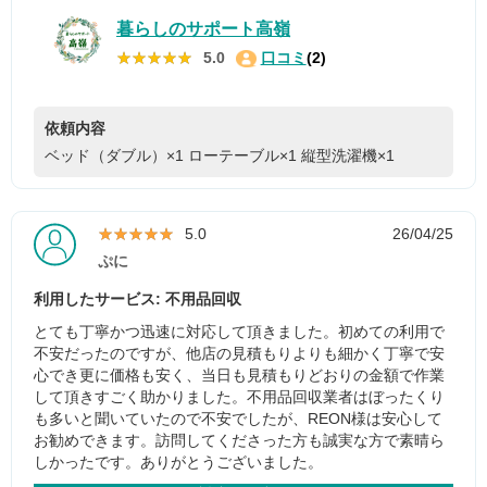
暮らしのサポート高嶺
★★★★★
★★★★★
5.0
口コミ
(2)
依頼内容
ベッド（ダブル）×1
ローテーブル×1
縦型洗濯機×1
★★★★★
★★★★★
5.0
26/04/25
ぷに
利用したサービス: 不用品回収
とても丁寧かつ迅速に対応して頂きました。初めての利用で
不安だったのですが、他店の見積もりよりも細かく丁寧で安
心でき更に価格も安く、当日も見積もりどおりの金額で作業
して頂きすごく助かりました。不用品回収業者はぼったくり
も多いと聞いていたので不安でしたが、REON様は安心して
お勧めできます。訪問してくださった方も誠実な方で素晴ら
しかったです。ありがとうございました。