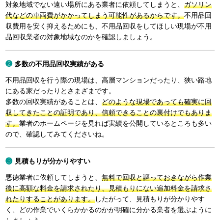
対象地域でない遠い場所にある業者に依頼してしまうと、
ガソリン
代などの車両費がかかってしまう可能性があるからです。
不用品回
収費用を安く抑えるためにも、不用品回収をしてほしい現場が不用
品回収業者の対象地域なのかを確認しましょう。
多数の不用品回収実績がある
不用品回収を行う際の現場は、高層マンションだったり、狭い路地
にある家だったりとさまざまです。
多数の回収実績があることは、
どのような現場であっても確実に回
収してきたことの証明であり、信頼できることの裏付けでもありま
す。
業者のホームページを見れば実績を公開しているところも多い
ので、確認してみてくださいね。
見積もりが分かりやすい
悪徳業者に依頼してしまうと、
無料で回収と謳っておきながら作業
後に高額な料金を請求されたり、見積もりにない追加料金を請求さ
れたりすることがあります。
したがって、見積もりが分かりやす
く、どの作業でいくらかかるのかが明確に分かる業者を選ぶように