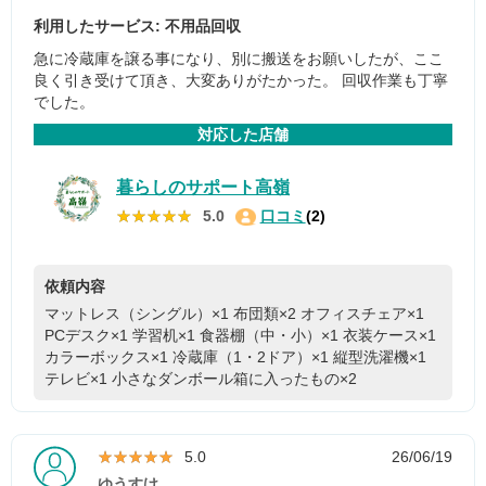
利用したサービス: 不用品回収
急に冷蔵庫を譲る事になり、別に搬送をお願いしたが、ここ
良く引き受けて頂き、大変ありがたかった。 回収作業も丁寧
でした。
対応した店舗
暮らしのサポート高嶺
★★★★★
★★★★★
5.0
口コミ
(2)
依頼内容
マットレス（シングル）×1
布団類×2
オフィスチェア×1
PCデスク×1
学習机×1
食器棚（中・小）×1
衣装ケース×1
カラーボックス×1
冷蔵庫（1・2ドア）×1
縦型洗濯機×1
テレビ×1
小さなダンボール箱に入ったもの×2
★★★★★
★★★★★
5.0
26/06/19
ゆうすけ