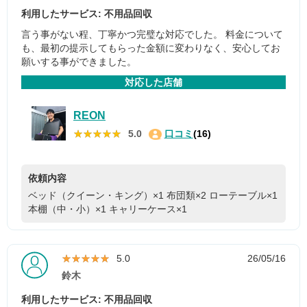
利用したサービス: 不用品回収
言う事がない程、丁寧かつ完璧な対応でした。 料金について
も、最初の提示してもらった金額に変わりなく、安心してお
願いする事ができました。
対応した店舗
REON
★★★★★
★★★★★
5.0
口コミ
(16)
依頼内容
ベッド（クイーン・キング）×1
布団類×2
ローテーブル×1
本棚（中・小）×1
キャリーケース×1
★★★★★
★★★★★
5.0
26/05/16
鈴木
利用したサービス: 不用品回収