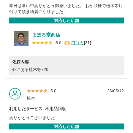
本日は暑い中ありがとう御座いました。 おかげ様で植木等片
付けて頂き綺麗になりました。
対応した店舗
まほろ堂商店
★★★★★
★★★★★
5.0
口コミ
(21)
依頼内容
外にある植木等×20
★★★★★
★★★★★
5.0
26/05/12
松本
利用したサービス: 不用品回収
ありがとうございました！
対応した店舗