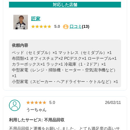
対応した店舗
匠家
★★★★★
★★★★★
5.0
口コミ
(13)
依頼内容
ベッド（セミダブル）×1
マットレス（セミダブル）×1
布団類×1
オフィスチェア×2
PCデスク×1
ローテーブル×1
カラーボックス×1
ラック×1
冷蔵庫（1・2ドア）×1
中型家電（レンジ・掃除機・ヒーター・空気清浄機など）
×1
小型家電（スピーカー・ヘアドライヤー・ケトルなど）×1
★★★★★
★★★★★
5.0
26/02/11
うーちゃん
利用したサービス: 不用品回収
不用品回収と運搬をお願いしました。 とても満足度の高いサ