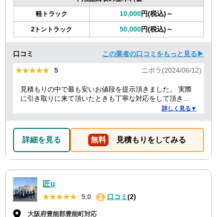
10,000
円(税込)～
軽トラック
50,000
円(税込)～
2トントラック
口コミ
この業者の口コミをもっと見る▶
★★★★★
★★★★★
5
ニポラ(2024/06/12)
見積もりの中で最も安いお値段を提示頂きました。 実際
に引き取りに来て頂いたときも丁寧な対応をして頂き、
感謝しております。
詳しく見る▼
詳細を見る
無料
見積もりをしてみる
匠u
★★★★★
★★★★★
5.0
口コミ
(2)
大阪府豊能郡豊能町対応