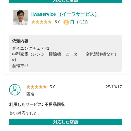
iiwaservice （イーワサービス）
★★★★★
★★★★★
5.0
口コミ
(1)
依頼内容
ダイニングチェア×1
中型家電（レンジ・掃除機・ヒーター・空気清浄機など）
×1
自転車×1
★★★★★
★★★★★
5.0
25/10/17
匿名
利用したサービス: 不用品回収
良い対応でした。
対応した店舗