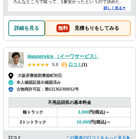
ろんなところで取って、1番安かったというので決めたの
ですが、 対応や話し方も、丁寧で優しく、 作業自体も素
詳しく見る▼
早くやってくださってとても良かったです。 また不用品
回収の時は料金しようと思いました！
詳細を見る
無料
見積もりをしてみる
iiwaservice （イーワサービス）
★★★★★
★★★★★
5.0
口コミ
(1)
大阪府豊能郡豊能町対応
本人確認証提出確認済み
古物商許可証：
第631362300012号
不用品回収の基本料金
3,000
円(税込)～
軽トラック
10,000
円(税込)～
2トントラック
口コミ
この業者の口コミをもっと見る▶