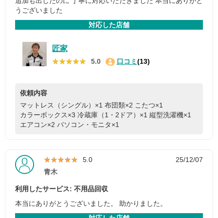
追加も出したのに 丁寧に対応いただきました 本当にありがと
うございました
対応した店舗
匠家
★★★★★
★★★★★
5.0
口コミ
(13)
依頼内容
マットレス（シングル）×1
布団類×2
こたつ×1
カラーボックス×3
冷蔵庫（1・2ドア）×1
縦型洗濯機×1
エアコン×2
パソコン・モニタ×1
★★★★★
★★★★★
5.0
25/12/07
青木
利用したサービス: 不用品回収
本当にありがとうございました。 助かりました。
対応した店舗