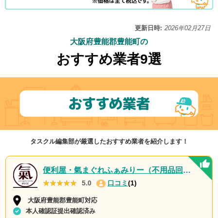
更新日時:
2026年02月27日
大阪府豊能郡豊能町の
おすすめ業者9選
タスクル編集部が厳選したおすすめ業者を紹介します！
便利屋・氣まぐれふぁみりー（不用品回収・遺品整理・お墓参り代行等、幅広く対応しております）
★★★★★
★★★★★
5.0
口コミ
(1)
大阪府豊能郡豊能町対応
本人確認証提出確認済み