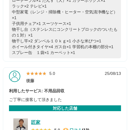
ローテーブル×1
たんす（大）×1
カラーボックス×1
ラック×2
テレビ×1
中型家電（レンジ・掃除機・ヒーター・空気清浄機など）
×1
子供用チェア×1
スーツケース×1
物干し台（ステンレスにコンクリートブロックのついたも
の１対）×1
物干し竿×2
ダンベル１０ｋｇ×1
小さな米びつ×1
ホイール付きタイヤ×4
ガス台×1
学習机の本棚の部分×1
スプレー缶 １袋×1
カーペット×1
★★★★★
★★★★★
5.0
25/08/13
後藤
利用したサービス: 不用品回収
ご丁寧に接客して頂きました
対応した店舗
匠家
★★★★★
★★★★★
5.0
口コミ
(13)