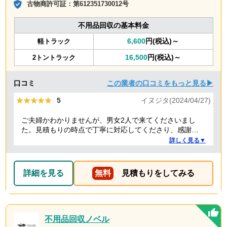
古物商許可証：
第612351730012号
不用品回収の基本料金
6,600
円(税込)～
軽トラック
16,500
円(税込)～
2トントラック
口コミ
この業者の口コミをもっと見る▶
★★★★★
★★★★★
5
イヌジタ(2024/04/27)
ご夫婦かわかりませんが、男女2人で来てくださいまし
た。見積もりの時点で丁寧に対応してくださり、感謝し
ております。
詳しく見る▼
詳細を見る
無料
見積もりをしてみる
不用品回収ノベル