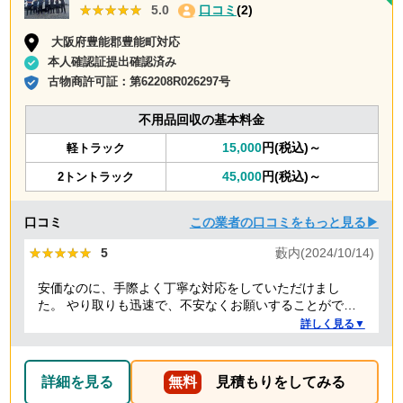
★★★★★
★★★★★
5.0
口コミ
(2)
大阪府豊能郡豊能町対応
本人確認証提出確認済み
古物商許可証：
第62208R026297号
不用品回収の基本料金
15,000
円(税込)～
軽トラック
45,000
円(税込)～
2トントラック
口コミ
この業者の口コミをもっと見る▶
★★★★★
★★★★★
5
藪内(2024/10/14)
安価なのに、手際よく丁寧な対応をしていただけまし
た。 やり取りも迅速で、不安なくお願いすることができ
ました。 ありがとうございました。
詳しく見る▼
詳細を見る
無料
見積もりをしてみる