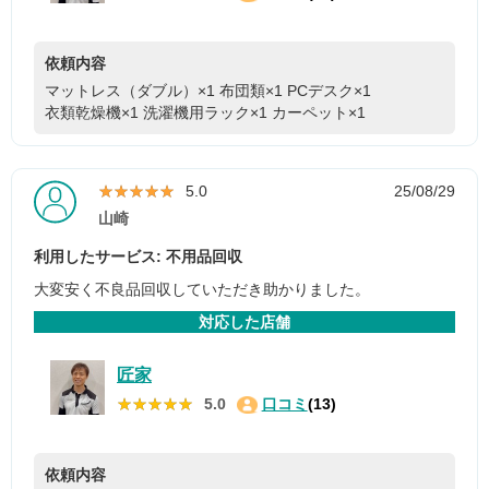
依頼内容
マットレス（ダブル）×1
布団類×1
PCデスク×1
衣類乾燥機×1
洗濯機用ラック×1
カーペット×1
★★★★★
★★★★★
5.0
25/08/29
山崎
利用したサービス: 不用品回収
大変安く不良品回収していただき助かりました。
対応した店舗
匠家
★★★★★
★★★★★
5.0
口コミ
(13)
依頼内容