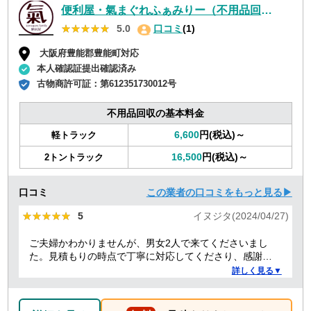
便利屋・氣まぐれふぁみりー（不用品回収・遺品整理・お墓参り代行等、幅広く対応しております）
★★★★★
★★★★★
5.0
口コミ
(1)
大阪府豊能郡豊能町対応
本人確認証提出確認済み
古物商許可証：
第612351730012号
不用品回収の基本料金
6,600
円(税込)～
軽トラック
16,500
円(税込)～
2トントラック
口コミ
この業者の口コミをもっと見る▶
★★★★★
★★★★★
5
イヌジタ(2024/04/27)
ご夫婦かわかりませんが、男女2人で来てくださいまし
た。見積もりの時点で丁寧に対応してくださり、感謝し
ております。
詳しく見る▼