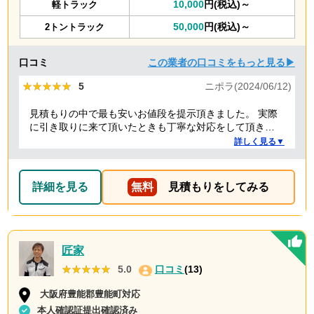
10,000
円(税込)～
軽トラック
50,000
円(税込)～
2トントラック
口コミ
この業者の口コミをもっと見る▶
★★★★★
★★★★★
5
ニポラ(2024/06/12)
見積もりの中で最も安いお値段を提示頂きました。 実際
に引き取りに来て頂いたときも丁寧な対応をして頂き、
感謝しております。
詳しく見る▼
詳細を見る
無料
見積もりをしてみる
匠家
★★★★★
★★★★★
5.0
口コミ
(13)
大阪府豊能郡豊能町対応
本人確認証提出確認済み