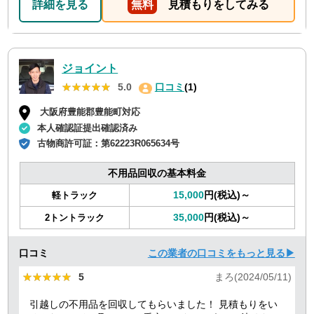
詳細を見る
無料
見積もりをしてみる
ジョイント
★★★★★
★★★★★
5.0
口コミ
(1)
大阪府豊能郡豊能町対応
本人確認証提出確認済み
古物商許可証：
第62223R065634号
不用品回収の基本料金
15,000
円(税込)～
軽トラック
35,000
円(税込)～
2トントラック
口コミ
この業者の口コミをもっと見る▶
★★★★★
★★★★★
5
まろ(2024/05/11)
引越しの不用品を回収してもらいました！ 見積もりをい