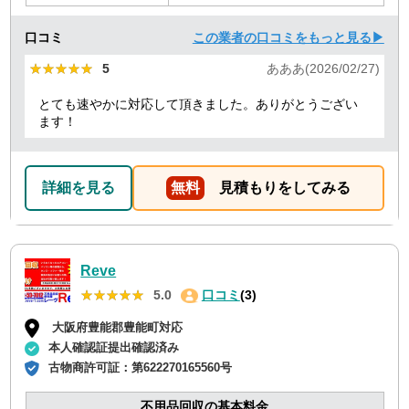
口コミ
この業者の口コミをもっと見る▶
★★★★★
★★★★★
5
あああ(2026/02/27)
とても速やかに対応して頂きました。ありがとうござい
ます！
詳細を見る
無料
見積もりをしてみる
Reve
★★★★★
★★★★★
5.0
口コミ
(3)
大阪府豊能郡豊能町対応
本人確認証提出確認済み
古物商許可証：
第622270165560号
不用品回収の基本料金