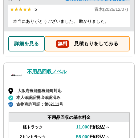
★★★★★
★★★★★
5
青木(2025/12/07)
本当にありがとうございました。 助かりました。
詳細を見る
無料
見積もりをしてみる
不用品回収ノベル
大阪府豊能郡豊能町対応
本人確認証提出確認済み
古物商許可証：
第62111号
不用品回収の基本料金
11,000
円(税込)～
軽トラック
55,000
円(税込)～
2トントラック