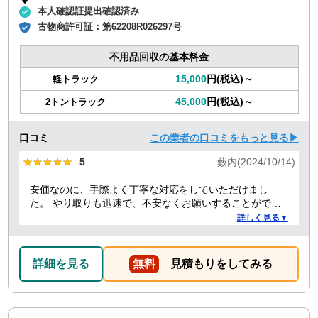
本人確認証提出確認済み
古物商許可証：
第62208R026297号
不用品回収の基本料金
15,000
円(税込)～
軽トラック
45,000
円(税込)～
2トントラック
口コミ
この業者の口コミをもっと見る▶
★★★★★
★★★★★
5
藪内(2024/10/14)
安価なのに、手際よく丁寧な対応をしていただけまし
た。 やり取りも迅速で、不安なくお願いすることができ
ました。 ありがとうございました。
詳しく見る▼
詳細を見る
無料
見積もりをしてみる