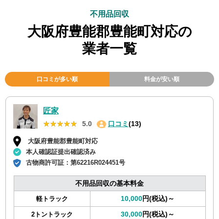
不用品回収
大阪府豊能郡豊能町対応の
業者一覧
口コミが多い順
料金が安い順
匠家
★★★★★
★★★★★
5.0
口コミ
(13)
大阪府豊能郡豊能町対応
本人確認証提出確認済み
古物商許可証：
第62216R024451号
不用品回収の基本料金
10,000
円(税込)～
軽トラック
30,000
円(税込)～
2トントラック