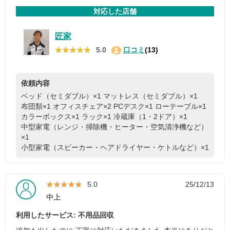
対応した店舗
匠家
★★★★★
★★★★★
5.0
口コミ
(13)
依頼内容
ベッド（セミダブル）×1
マットレス（セミダブル）×1
布団類×1
オフィスチェア×2
PCデスク×1
ローテーブル×1
カラーボックス×1
ラック×1
冷蔵庫（1・2ドア）×1
中型家電（レンジ・掃除機・ヒーター・空気清浄機など）
×1
小型家電（スピーカー・ヘアドライヤー・ケトルなど）×1
★★★★★
★★★★★
5.0
25/12/13
中上
利用したサービス: 不用品回収