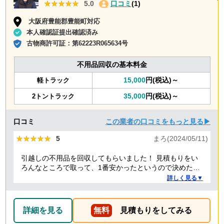
★★★★★
★★★★★
5.0
口コミ
(1)
大阪府豊能郡豊能町対応
本人確認証提出確認済み
古物商許可証：
第62223R065634号
不用品回収の基本料金
15,000
円(税込)～
軽トラック
35,000
円(税込)～
2トントラック
口コミ
この業者の口コミをもっと見る▶
★★★★★
★★★★★
5
まろ(2024/05/11)
引越しの不用品を回収してもらいました！ 見積もりをい
ろんなところで取って、1番安かったというので決めたの
ですが、 対応や話し方も、丁寧で優しく、 作業自体も素
詳しく見る▼
早くやってくださってとても良かったです。 また不用品
回収の時は料金しようと思いました！
詳細を見る
無料
見積もりをしてみる