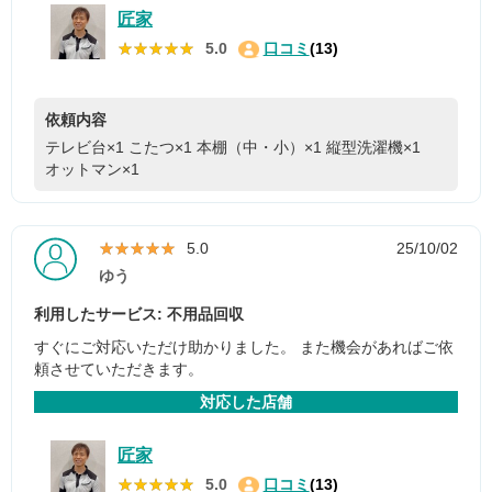
匠家
★★★★★
★★★★★
5.0
口コミ
(13)
依頼内容
テレビ台×1
こたつ×1
本棚（中・小）×1
縦型洗濯機×1
オットマン×1
★★★★★
★★★★★
5.0
25/10/02
ゆう
利用したサービス: 不用品回収
すぐにご対応いただけ助かりました。 また機会があればご依
頼させていただきます。
対応した店舗
匠家
★★★★★
★★★★★
5.0
口コミ
(13)