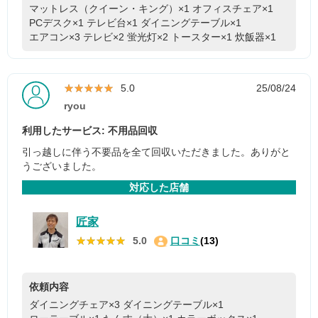
マットレス（クイーン・キング）×1
オフィスチェア×1
PCデスク×1
テレビ台×1
ダイニングテーブル×1
エアコン×3
テレビ×2
蛍光灯×2
トースター×1
炊飯器×1
★★★★★
★★★★★
5.0
25/08/24
ryou
利用したサービス: 不用品回収
引っ越しに伴う不要品を全て回収いただきました。ありがと
うございました。
対応した店舗
匠家
★★★★★
★★★★★
5.0
口コミ
(13)
依頼内容
ダイニングチェア×3
ダイニングテーブル×1