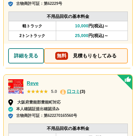
古物商許可証：
第62229号
不用品回収の基本料金
10,000
円(税込)～
軽トラック
25,000
円(税込)～
2トントラック
詳細を見る
無料
見積もりをしてみる
Reve
★★★★★
★★★★★
5.0
口コミ
(3)
大阪府豊能郡豊能町対応
本人確認証提出確認済み
古物商許可証：
第622270165560号
不用品回収の基本料金