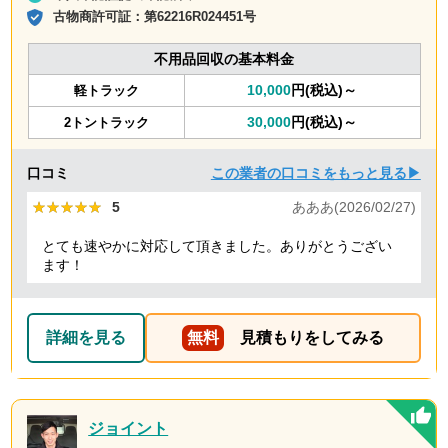
古物商許可証：
第62216R024451号
不用品回収の基本料金
10,000
円(税込)～
軽トラック
30,000
円(税込)～
2トントラック
口コミ
この業者の口コミをもっと見る▶
★★★★★
★★★★★
5
あああ(2026/02/27)
とても速やかに対応して頂きました。ありがとうござい
ます！
詳細を見る
無料
見積もりをしてみる
ジョイント