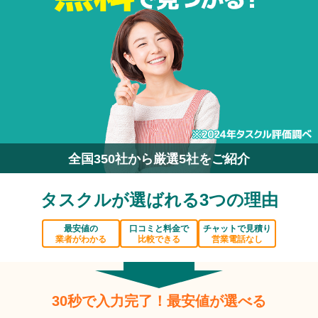
全国350社から厳選5社をご紹介
タスクルが選ばれる3つの理由
最安値の
口コミと料金で
チャットで見積り
業者がわかる
比較できる
営業電話なし
30秒で入力完了！最安値が選べる