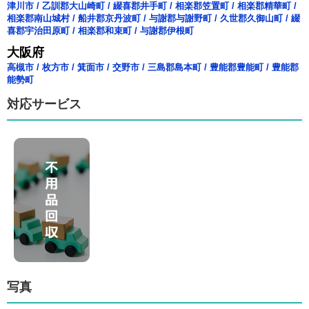
津川市
/
乙訓郡大山崎町
/
綴喜郡井手町
/
相楽郡笠置町
/
相楽郡精華町
/
相楽郡南山城村
/
船井郡京丹波町
/
与謝郡与謝野町
/
久世郡久御山町
/
綴
喜郡宇治田原町
/
相楽郡和束町
/
与謝郡伊根町
大阪府
高槻市
/
枚方市
/
箕面市
/
交野市
/
三島郡島本町
/
豊能郡豊能町
/
豊能郡
能勢町
対応サービス
写真