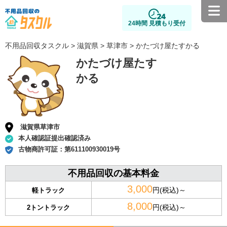
24時間 見積もり受付
不用品回収タスクル
>
滋賀県
>
草津市
> かたづけ屋たすかる
かたづけ屋たす
かる
滋賀県草津市
本人確認証提出確認済み
古物商許可証：
第611100930019号
不用品回収の基本料金
3,000
円(税込)～
軽トラック
8,000
円(税込)～
2トントラック