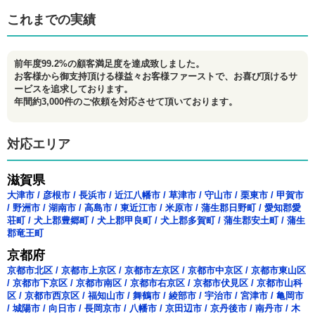
これまでの実績
前年度99.2%の顧客満足度を達成致しました。
お客様から御支持頂ける様益々お客様ファーストで、お喜び頂けるサ
ービスを追求しております。
年間約3,000件のご依頼を対応させて頂いております。
対応エリア
滋賀県
大津市
/
彦根市
/
長浜市
/
近江八幡市
/
草津市
/
守山市
/
栗東市
/
甲賀市
/
野洲市
/
湖南市
/
高島市
/
東近江市
/
米原市
/
蒲生郡日野町
/
愛知郡愛
荘町
/
犬上郡豊郷町
/
犬上郡甲良町
/
犬上郡多賀町
/
蒲生郡安土町
/
蒲生
郡竜王町
京都府
京都市北区
/
京都市上京区
/
京都市左京区
/
京都市中京区
/
京都市東山区
/
京都市下京区
/
京都市南区
/
京都市右京区
/
京都市伏見区
/
京都市山科
区
/
京都市西京区
/
福知山市
/
舞鶴市
/
綾部市
/
宇治市
/
宮津市
/
亀岡市
/
城陽市
/
向日市
/
長岡京市
/
八幡市
/
京田辺市
/
京丹後市
/
南丹市
/
木