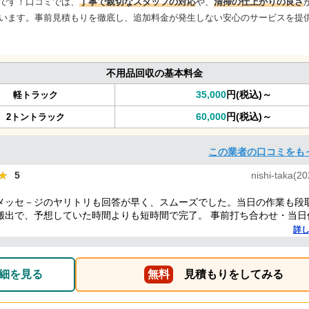
です！口コミでは、
丁寧で親切なスタッフの対応
や、
清掃の仕上がりの良さ
います。事前見積もりを徹底し、追加料金が発生しない安心のサービスを提
不用品回収の基本料金
35,000
円(税込)～
軽トラック
60,000
円(税込)～
2トントラック
この業者の口コミをも
★
★
5
nishi-taka(2
メッセ－ジのヤリトリも回答が早く、スムーズでした。当日の作業も段
搬出で、予想していた時間よりも短時間で完了。 事前打ち合わせ・当日
的に好感がもて、今後何かある時はまた依頼したくなるような感想です
詳
細を見る
無料
見積もりをしてみる