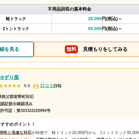
不用品回収の基本料金
20,000
円(税込)～
軽トラック
50,000
円(税込)～
2トントラック
細を見る
無料
見積もりをしてみる
ゆずり葉
★★★★★
★★★★★
5.0
口コミ
(15)
県秩父郡皆野町対応
確認証提出確認済み
商許可証：
第303322220994号
おすすめポイント！
明性と迅速な対応
が特徴で、軽トラック20,000円から、2トントラック35,00