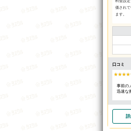
料金設定
価されて
ます。
口コミ
★★★★
★★★★
事前の
迅速な
も全体
詳