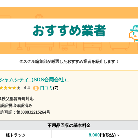
タスクル編集部が厳選したおすすめ業者を紹介します！
シャムシティ（SDS合同会社）
★★★★★
★★★★★
4.4
口コミ
(7)
県秩父郡皆野町対応
確認証提出確認済み
商許可証：
第308832215264号
不用品回収の基本料金
8,000
円(税込)～
軽トラック