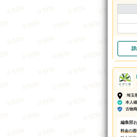
詳
埼玉
本人
古物
編集部
料金の透