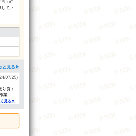
が高く評
供してい
っと見る▶
024/07/25)
取り良く
作業と
。
しく見る▼