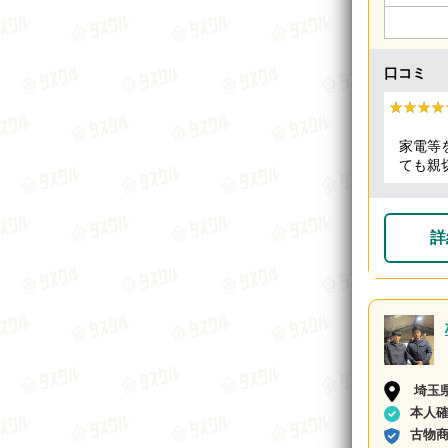
口コミ
★★★★
★★★★
家電等
ても親
詳
埼玉
本人
古物