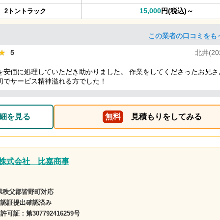
15,000
円(税込)～
2トントラック
この業者の口コミをも
★
★
5
北井(202
を安価に処理していただき助かりました。 作業をしてくださったお兄さ
切でサービス精神溢れる方でした！
細を見る
無料
見積もりをしてみる
株式会社 比嘉商事
県秩父郡皆野町対応
確認証提出確認済み
商許可証：
第307792416259号