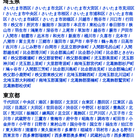
埼玉県
さいたま市西区
/
さいたま市北区
/
さいたま市大宮区
/
さいたま市見沼区
/
さいたま市中央区
/
さいたま市桜区
/
さいたま市浦和区
/
さいたま市南
区
/
さいたま市緑区
/
さいたま市岩槻区
/
川越市
/
熊谷市
/
川口市
/
行田
市
/
秩父市
/
所沢市
/
飯能市
/
加須市
/
本庄市
/
東松山市
/
春日部市
/
狭
山市
/
羽生市
/
鴻巣市
/
深谷市
/
上尾市
/
草加市
/
越谷市
/
蕨市
/
戸田市
/
入間市
/
朝霞市
/
志木市
/
和光市
/
新座市
/
桶川市
/
久喜市
/
北本市
/
八潮市
/
富士見市
/
三郷市
/
蓮田市
/
坂戸市
/
幸手市
/
鶴ヶ島市
/
日高市
/
吉川市
/
ふじみ野市
/
白岡市
/
北足立郡伊奈町
/
入間郡毛呂山町
/
入間
郡越生町
/
比企郡滑川町
/
比企郡嵐山町
/
比企郡小川町
/
比企郡ときがわ
町
/
秩父郡横瀬町
/
秩父郡皆野町
/
秩父郡長瀞町
/
児玉郡美里町
/
児玉郡
神川町
/
児玉郡上里町
/
大里郡寄居町
/
南埼玉郡宮代町
/
北葛飾郡杉戸町
/
鳩ヶ谷市
/
入間郡三芳町
/
比企郡川島町
/
比企郡吉見町
/
比企郡鳩山町
/
秩父郡小鹿野町
/
秩父郡東秩父村
/
北埼玉郡騎西町
/
北埼玉郡北川辺町
/
北埼玉郡大利根町
/
南埼玉郡菖蒲町
/
北葛飾郡栗橋町
/
北葛飾郡鷲宮町
/
北葛飾郡松伏町
東京都
千代田区
/
中央区
/
港区
/
新宿区
/
文京区
/
台東区
/
墨田区
/
江東区
/
品
川区
/
目黒区
/
大田区
/
世田谷区
/
渋谷区
/
中野区
/
杉並区
/
豊島区
/
北
区
/
荒川区
/
板橋区
/
練馬区
/
足立区
/
葛飾区
/
江戸川区
/
八王子市
/
立
川市
/
武蔵野市
/
三鷹市
/
青梅市
/
府中市
/
昭島市
/
調布市
/
町田市
/
小
金井市
/
小平市
/
日野市
/
東村山市
/
国分寺市
/
国立市
/
福生市
/
狛江市
/
東大和市
/
清瀬市
/
東久留米市
/
多摩市
/
稲城市
/
羽村市
/
あきる野市
/
西東京市
/
西多摩郡瑞穂町
/
西多摩郡奥多摩町
/
武蔵村山市
/
西多摩郡日