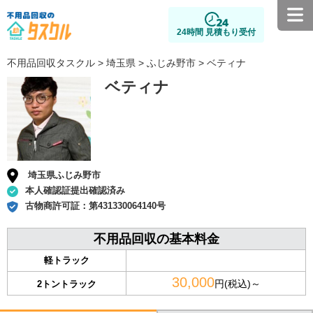
24時間 見積もり受付
不用品回収タスクル
>
埼玉県
>
ふじみ野市
> ベティナ
ベティナ
埼玉県ふじみ野市
本人確認証提出確認済み
古物商許可証：
第431330064140号
不用品回収の基本料金
軽トラック
30,000
円(税込)～
2トントラック