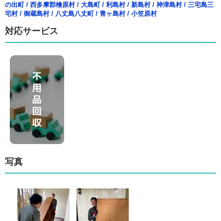
の出町
/
西多摩郡檜原村
/
大島町
/
利島村
/
新島村
/
神津島村
/
三宅島三
宅村
/
御蔵島村
/
八丈島八丈町
/
青ヶ島村
/
小笠原村
対応サービス
写真