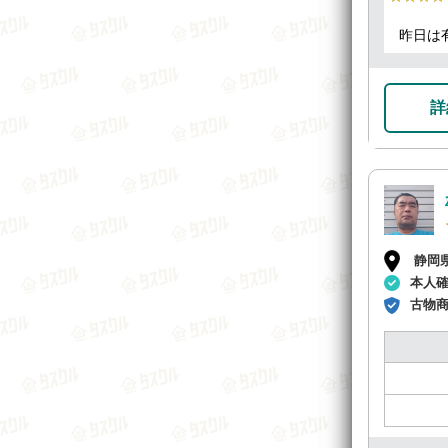
昨日は
詳
静岡
本人
古物