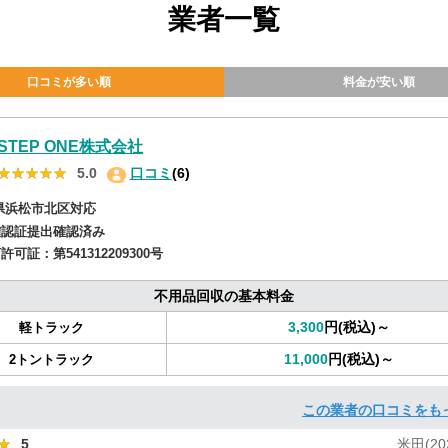
業者一覧
口コミが多い順
料金が安い順
STEP ONE株式会社
★★★★★
★★★★★
5.0
口コミ
(6)
県浜松市北区対応
確認証提出確認済み
商許可証：
第541312209300号
不用品回収の基本料金
3,300
円(税込)～
軽トラック
11,000
円(税込)～
2トントラック
この業者の口コミをも
★
★
5
米田(202