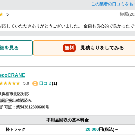
この業者の口コミをも
★
★
5
柳原(202
対応していただきありがとうございました。 金額も良心的で良かったで
細を見る
無料
見積もりをしてみる
ecoCRANE
★★★★★
★★★★★
5.0
口コミ
(1)
県浜松市北区対応
確認証提出確認済み
商許可証：
第543812300600号
不用品回収の基本料金
20,000
円(税込)～
軽トラック