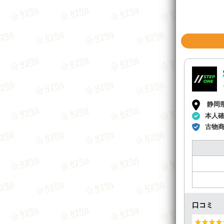
静岡
本人
古物
口コミ
★★★★
★★★★