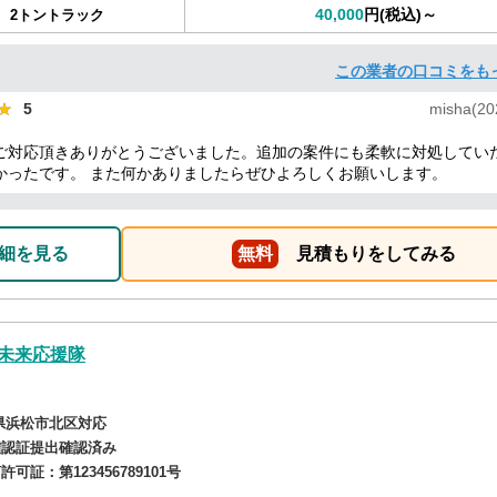
40,000
円(税込)～
2トントラック
この業者の口コミをも
★
★
5
misha(20
ご対応頂きありがとうございました。追加の案件にも柔軟に対処してい
かったです。 また何かありましたらぜひよろしくお願いします。
細を見る
無料
見積もりをしてみる
未来応援隊
県浜松市北区対応
確認証提出確認済み
商許可証：
第123456789101号