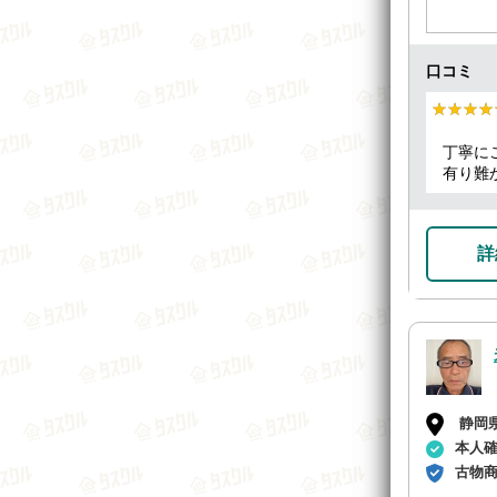
口コミ
★★★★
★★★★
丁寧に
有り難
詳
静岡
本人
古物