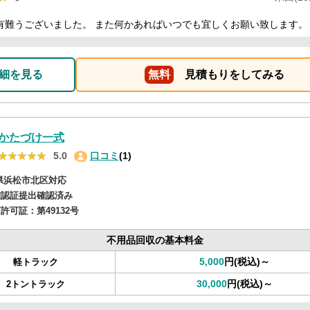
有難うございました。 また何かあればいつでも宜しくお願い致します。
細を見る
無料
見積もりをしてみる
かたづけ一式
★★★★★
★★★★★
5.0
口コミ
(1)
県浜松市北区対応
確認証提出確認済み
商許可証：
第49132号
不用品回収の基本料金
5,000
円(税込)～
軽トラック
30,000
円(税込)～
2トントラック