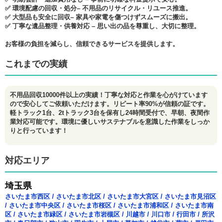
✅ 環境配慮の回収・処分– 不用品のリサイクル・リユース推進。
✅ 大型品も安全に回収– 家具や家電を傷つけずスムーズに搬出。
✅ 丁寧な遺品整理・供養対応 – 思い出の品を尊重し、大切に整理。
お客様の負担を減らし、信頼できるサービスを提供します。
これまでの実績
不用品回収10000件以上の実績！丁寧な対応と作業を心がけています
ので安心してご依頼いただけます。リピート率90%が信頼の証です。
軽トラック1台、2tトラック3台を保有し24時間受付で、早朝、夜間作
業対応可能です。環境に優しいサステナブルを意識した作業をしっか
りと行っています！
対応エリア
埼玉県
さいたま市西区
/
さいたま市北区
/
さいたま市大宮区
/
さいたま市見沼区
/
さいたま市中央区
/
さいたま市桜区
/
さいたま市浦和区
/
さいたま市南
区
/
さいたま市緑区
/
さいたま市岩槻区
/
川越市
/
川口市
/
行田市
/
所沢