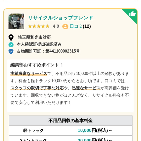
リサイクルショップフレンド
★★★★★
★★★★★
4.9
口コミ
(12)
埼玉県和光市対応
本人確認証提出確認済み
古物商許可証：
第441100002315号
編集部おすすめポイント！
実績豊富なサービス
で、不用品回収10,000件以上の経験がありま
す。料金も軽トラック10,000円からとお手頃です。口コミでは、
スタッフの親切で丁寧な対応
や、
迅速なサービス
が高評価を受け
ています。回収できない物がほとんどなく、リサイクル料金も不
要で安心して利用いただけます！
不用品回収の基本料金
10,000
円(税込)～
軽トラック
30,000
円(税込)～
2トントラック