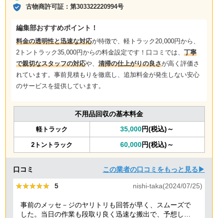
古物商許可証：
第303322220994号
編集部おすすめポイント！
料金の透明性と迅速な対応
が特徴で、軽トラック20,000円から、
2トントラック35,000円からの料金設定です！口コミでは、
丁寧
で親切なスタッフの対応
や、
清掃の仕上がりの良さ
が高く評価さ
れています。事前見積もりを徹底し、追加料金が発生しない安心
のサービスを提供しています。
不用品回収の基本料金
35,000
円(税込)～
軽トラック
60,000
円(税込)～
2トントラック
口コミ
この業者の口コミをもっと見る▶
★★★★★
★★★★★
5
nishi-taka(2024/07/25)
事前のメッセ－ジのヤリトリも回答が早く、スムーズで
した。当日の作業も段取り良く迅速な搬出で、予想して