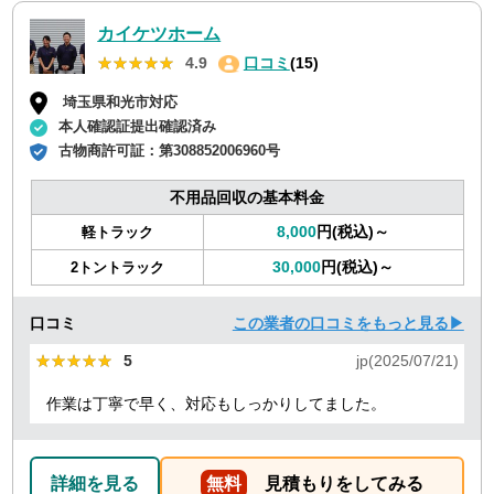
カイケツホーム
★★★★★
★★★★★
4.9
口コミ
(15)
埼玉県和光市対応
本人確認証提出確認済み
古物商許可証：
第308852006960号
不用品回収の基本料金
8,000
円(税込)～
軽トラック
30,000
円(税込)～
2トントラック
口コミ
この業者の口コミをもっと見る▶
★★★★★
★★★★★
5
jp(2025/07/21)
作業は丁寧で早く、対応もしっかりしてました。
詳細を見る
無料
見積もりをしてみる