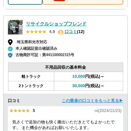
リサイクルショップフレンド
★★★★★
★★★★★
4.9
口コミ
(12)
埼玉県和光市対応
本人確認証提出確認済み
古物商許可証：
第441100002315号
不用品回収の基本料金
10,000
円(税込)～
軽トラック
30,000
円(税込)～
2トントラック
口コミ
この業者の口コミをもっと見る▶
★★★★★
★★★★★
5
ni(2024/11/23)
気さくで追加の物も快く搬出いただきとてもよかったで
す。 また機会があればお願いいたします。