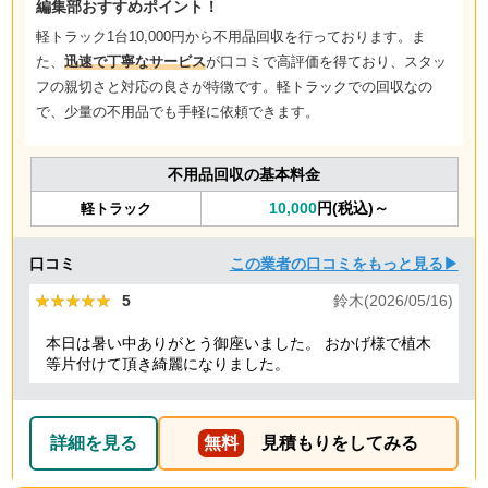
編集部おすすめポイント！
軽トラック1台10,000円から不用品回収を行っております。ま
た、
迅速で丁寧なサービス
が口コミで高評価を得ており、スタッ
フの親切さと対応の良さが特徴です。軽トラックでの回収なの
で、少量の不用品でも手軽に依頼できます。
不用品回収の基本料金
10,000
円(税込)～
軽トラック
口コミ
この業者の口コミをもっと見る▶
★★★★★
★★★★★
5
鈴木(2026/05/16)
本日は暑い中ありがとう御座いました。 おかげ様で植木
等片付けて頂き綺麗になりました。
詳細を見る
無料
見積もりをしてみる