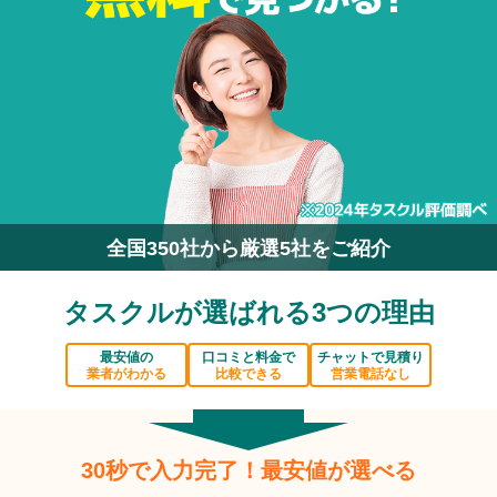
全国350社から厳選5社をご紹介
タスクルが選ばれる3つの理由
最安値の
口コミと料金で
チャットで見積り
業者がわかる
比較できる
営業電話なし
30秒で入力完了！最安値が選べる