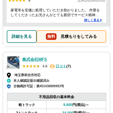
★★★★★
★★★★★
5
北井(2025/02/20)
家電等を安価に処理していただき助かりました。 作業を
してくださったお兄さんがとても親切でサービス精神溢
れる方でした！
詳しく見る▼
詳細を見る
無料
見積もりをしてみる
株式会社MFS
★★★★★
★★★★★
4.6
口コミ
(7)
埼玉県和光市対応
本人確認証提出確認済み
古物商許可証：
第451430009493号
不用品回収の基本料金
9,800
円(税込)～
軽トラック
34,000
円(税込)～
2トントラック