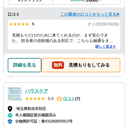
口コミ
この業者の口コミをもっと見る▶
★★★★★
★★★★★
5
オミ(2025/10/26)
見積もりだけのために来てくれるのが、まず安心でき
た。 担当者の信頼感のある対応で、こちらも融通をきか
せることで、結果的にもっとも安い価格でお願いでき
詳しく見る▼
た。 前日当日の急な依頼にも柔軟に丁寧に対応してくだ
さり、ありがたかったので満点にしました。
詳細を見る
無料
見積もりをしてみる
ハウスケア
★★★★★
★★★★★
5.0
口コミ
(7)
埼玉県和光市対応
本人確認証提出確認済み
古物商許可証：
第431260055913号