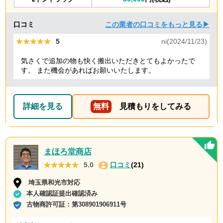
口コミ
この業者の口コミをもっと見る▶
★★★★★
★★★★★
5
ni(2024/11/23)
気さくで追加の物も快く搬出いただきとてもよかったで
す。 また機会があればお願いいたします。
詳細を見る
無料
見積もりをしてみる
まほろ堂商店
★★★★★
★★★★★
5.0
口コミ
(21)
埼玉県和光市対応
本人確認証提出確認済み
古物商許可証：
第308901906911号