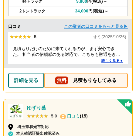
9,800
円(税込)～
軽トラック
34,000
円(税込)～
2トントラック
口コミ
この業者の口コミをもっと見る▶
★★★★★
★★★★★
5
オミ(2025/10/26)
見積もりだけのために来てくれるのが、まず安心でき
た。 担当者の信頼感のある対応で、こちらも融通をきか
せることで、結果的にもっとも安い価格でお願いでき
詳しく見る▼
た。 前日当日の急な依頼にも柔軟に丁寧に対応してくだ
さり、ありがたかったので満点にしました。
詳細を見る
無料
見積もりをしてみる
ゆずり葉
★★★★★
★★★★★
5.0
口コミ
(15)
埼玉県和光市対応
本人確認証提出確認済み