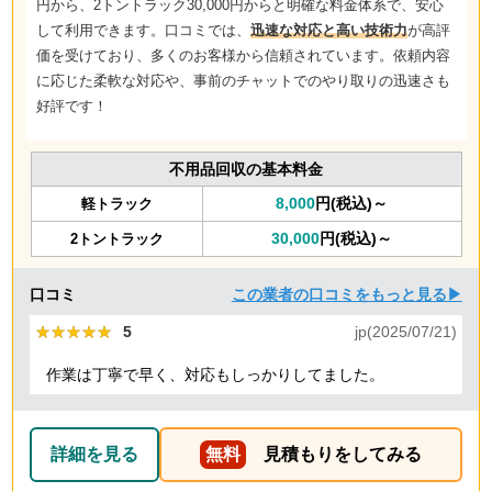
円から、2トントラック30,000円からと明確な料金体系で、安心
して利用できます。口コミでは、
迅速な対応と高い技術力
が高評
価を受けており、多くのお客様から信頼されています。依頼内容
に応じた柔軟な対応や、事前のチャットでのやり取りの迅速さも
好評です！
不用品回収の基本料金
8,000
円(税込)～
軽トラック
30,000
円(税込)～
2トントラック
口コミ
この業者の口コミをもっと見る▶
★★★★★
★★★★★
5
jp(2025/07/21)
作業は丁寧で早く、対応もしっかりしてました。
詳細を見る
無料
見積もりをしてみる