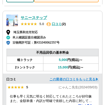
サニーステップ
★★★★★
★★★★★
5.0
口コミ
(2)
埼玉県和光市対応
本人確認証提出確認済み
古物商許可証：
第431040062357号
不用品回収の基本料金
5,000
円(税込)～
軽トラック
15,000
円(税込)～
2トントラック
口コミ
この業者の口コミをもっと見る▶
★★★★★
★★★★★
5
にゃんこ先生(2024/09/03)
仕事も早く元気に明るく対応してくれたところが好印象
また、金額単価・内訳が明確で依頼した内容に対しての