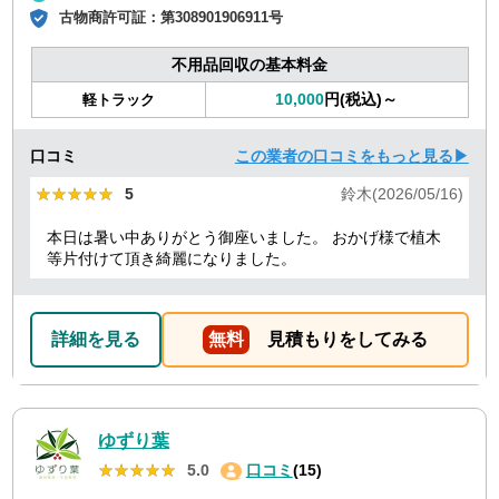
古物商許可証：
第308901906911号
不用品回収の基本料金
10,000
円(税込)～
軽トラック
口コミ
この業者の口コミをもっと見る▶
★★★★★
★★★★★
5
鈴木(2026/05/16)
本日は暑い中ありがとう御座いました。 おかげ様で植木
等片付けて頂き綺麗になりました。
詳細を見る
無料
見積もりをしてみる
ゆずり葉
★★★★★
★★★★★
5.0
口コミ
(15)