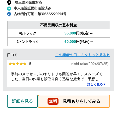
埼玉県和光市対応
本人確認証提出確認済み
古物商許可証：
第303322220994号
不用品回収の基本料金
35,000
円(税込)～
軽トラック
60,000
円(税込)～
2トントラック
口コミ
この業者の口コミをもっと見る▶
★★★★★
★★★★★
5
nishi-taka(2024/07/25)
事前のメッセ－ジのヤリトリも回答が早く、スムーズで
した。当日の作業も段取り良く迅速な搬出で、予想して
いた時間よりも短時間で完了。 事前打ち合わせ・当日作
詳しく見る▼
業とも全体的に好感がもて、今後何かある時はまた依頼
したくなるような感想です。
詳細を見る
無料
見積もりをしてみる