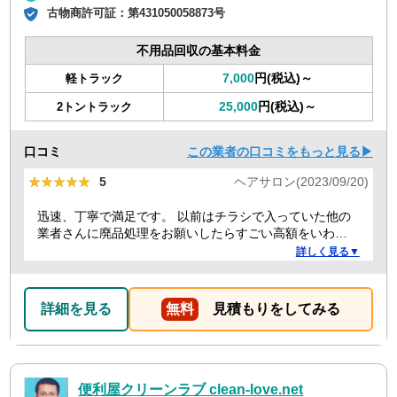
古物商許可証：
第431050058873号
不用品回収の基本料金
7,000
円(税込)～
軽トラック
25,000
円(税込)～
2トントラック
口コミ
この業者の口コミをもっと見る▶
★★★★★
★★★★★
5
ヘアサロン(2023/09/20)
迅速、丁寧で満足です。 以前はチラシで入っていた他の
業者さんに廃品処理をお願いしたらすごい高額をいわれ
たことがありましたが、クリーランドさんは提示額通り
詳しく見る▼
でした。 安心できたので、また機会があればお願いしよ
うと思っております。
詳細を見る
無料
見積もりをしてみる
便利屋クリーンラブ clean-love.net