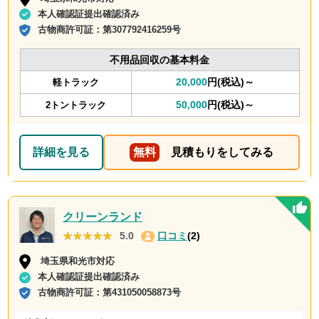
本人確認証提出確認済み
古物商許可証：
第307792416259号
不用品回収の基本料金
20,000
円(税込)～
軽トラック
50,000
円(税込)～
2トントラック
詳細を見る
無料
見積もりをしてみる
クリーンランド
★★★★★
★★★★★
5.0
口コミ
(2)
埼玉県和光市対応
本人確認証提出確認済み
古物商許可証：
第431050058873号