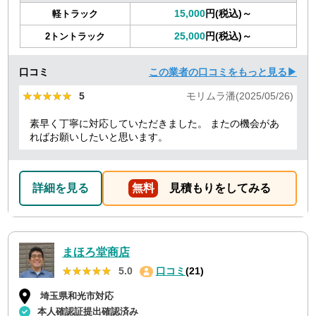
15,000
円(税込)～
軽トラック
25,000
円(税込)～
2トントラック
口コミ
この業者の口コミをもっと見る▶
★★★★★
★★★★★
5
モリムラ潘(2025/05/26)
素早く丁寧に対応していただきました。 またの機会があ
ればお願いしたいと思います。
詳細を見る
無料
見積もりをしてみる
まほろ堂商店
★★★★★
★★★★★
5.0
口コミ
(21)
埼玉県和光市対応
本人確認証提出確認済み