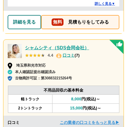
いた時間よりも短時間で完了。 事前打ち合わせ・当日作
詳しく見る▼
業とも全体的に好感がもて、今後何かある時はまた依頼
したくなるような感想です。
詳細を見る
無料
見積もりをしてみる
シャムシティ（SDS合同会社）
★★★★★
★★★★★
4.4
口コミ
(7)
埼玉県和光市対応
本人確認証提出確認済み
古物商許可証：
第308832215264号
不用品回収の基本料金
8,000
円(税込)～
軽トラック
15,000
円(税込)～
2トントラック
口コミ
この業者の口コミをもっと見る▶