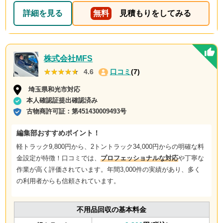
詳細を見る
無料
見積もりをしてみる
株式会社MFS
★★★★★
★★★★★
4.6
口コミ
(7)
埼玉県和光市対応
本人確認証提出確認済み
古物商許可証：
第451430009493号
編集部おすすめポイント！
軽トラック9,800円から、2トントラック34,000円からの
明確な料
金設定
が特徴！口コミでは、
プロフェッショナルな対応
や
丁寧な
作業
が高く評価されています。年間3,000件の実績があり、多く
の利用者からも信頼されています。
不用品回収の基本料金