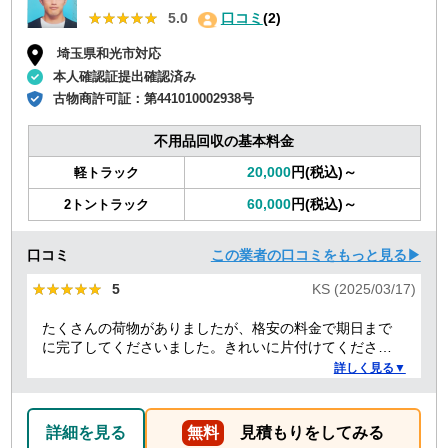
★★★★★
★★★★★
5.0
口コミ
(2)
埼玉県和光市対応
本人確認証提出確認済み
古物商許可証：
第441010002938号
不用品回収の基本料金
20,000
円(税込)～
軽トラック
60,000
円(税込)～
2トントラック
口コミ
この業者の口コミをもっと見る▶
★★★★★
★★★★★
5
KS (2025/03/17)
たくさんの荷物がありましたが、格安の料金で期日まで
に完了してくださいました。きれいに片付けてくださり
ありがとうございました。作業の進捗も報告してくださ
詳しく見る▼
り安心できました。
詳細を見る
無料
見積もりをしてみる