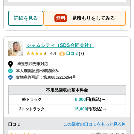
詳細を見る
無料
見積もりをしてみる
シャムシティ（SDS合同会社）
★★★★★
★★★★★
4.4
口コミ
(7)
埼玉県和光市対応
本人確認証提出確認済み
古物商許可証：
第308832215264号
不用品回収の基本料金
8,000
円(税込)～
軽トラック
15,000
円(税込)～
2トントラック
口コミ
この業者の口コミをもっと見る▶