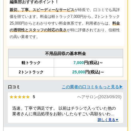
編集部おすすめポイント！
親切、丁寧、スピーディーなサービス
が特長で、口コミでも高評
価を得ています。料金は軽トラック7,000円から、2トントラック
25,000円からとわかりやすい料金体系です。利用者からは、
料金
の透明性とスタッフの対応の良さ
が特に評価されており、信頼性
の高い業者です。
不用品回収の基本料金
7,000
円(税込)～
軽トラック
25,000
円(税込)～
2トントラック
口コミ
この業者の口コミをもっと見る▶
★★★★★
★★★★★
5
ヘアサロン(2023/09/20)
迅速、丁寧で満足です。 以前はチラシで入っていた他の
業者さんに廃品処理をお願いしたらすごい高額をいわれ
たことがありましたが、クリーランドさんは提示額通り
詳しく見る▼
でした。 安心できたので、また機会があればお願いしよ
うと思っております。