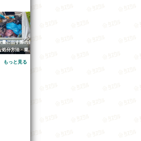
大量に出す際の注
不用品回収業者を使うメリット
引っ越しでゴミ
な処分方法・業者
とデメリットとは？
は？業者に頼む
の目安とは
て
もっと見る