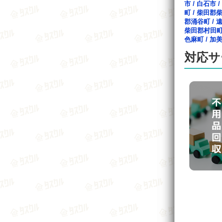
市
/
白石市
/
町
/
柴田郡
郡涌谷町
/
柴田郡村田
色麻町
/
加
対応サ