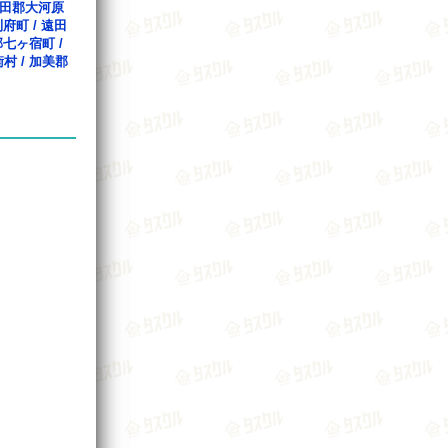
田郡大河原
利府町
/
遠田
郡七ヶ宿町
/
衡村
/
加美郡