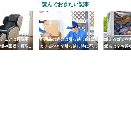
読んでおきたい記事
チェアは買取不
不用品の処分は引っ越し前に済
燃えるゴミを
場や回収・買取の
ませるべき？引っ越し時に不用
意点は？お得
業者5選も紹介
品処分をするベストタイミング
への依頼
とは