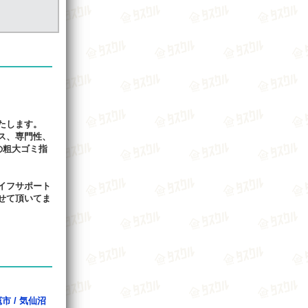
たします。
ス、専門性、
の粗大ゴミ指
イフサポート
せて頂いてま
竈市
/
気仙沼