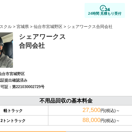
24時間 見積もり受付
スクル
>
宮城県
>
仙台市宮城野区
> シェアワークス合同会社
シェアワークス
合同会社
仙台市宮城野区
認証提出確認済み
許可証：
第221030002729号
不用品回収の基本料金
27,500
円(税込)～
軽トラック
88,000
円(税込)～
2トントラック