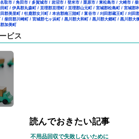
名取市
/
角田市
/
多賀城市
/
岩沼市
/
登米市
/
栗原市
/
東松島市
/
大崎市
/
柴
柴田町
/
伊具郡丸森町
/
亘理郡亘理町
/
亘理郡山元町
/
宮城郡松島町
/
宮城郡
遠田郡美里町
/
牡鹿郡女川町
/
本吉郡南三陸町
/
富谷市
/
刈田郡蔵王町
/
刈田
町
/
柴田郡川崎町
/
宮城郡七ヶ浜町
/
黒川郡大和町
/
黒川郡大郷町
/
黒川郡大
美郡加美町
ービス
読んでおきたい記事
不用品回収で失敗しないために