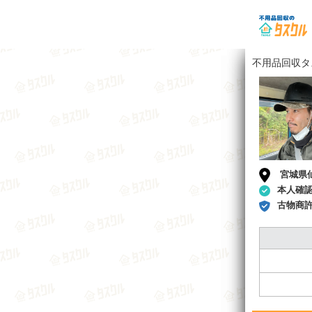
不用品回収タ
宮城県
本人確
古物商