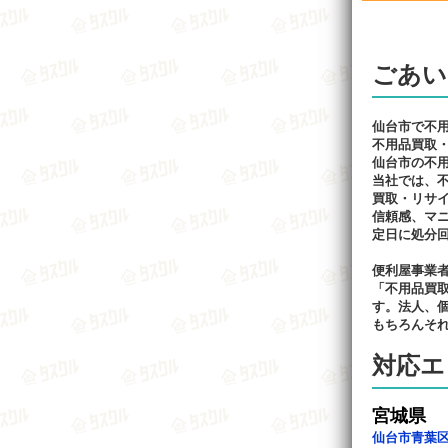
ごあい
仙台市で不
不用品買取
仙台市の不
当社では、
買取・リサ
信頼感、マニ
定日に処分
便利屋事業
「不用品買
す。法人、
もちろんそ
対応エ
宮城県
仙台市青葉