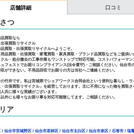
口コミ
店舗詳細
さつ
用品買取なら
・出張買取リサイクル
用品買取・出張買取リサイクルへようこそ。
不用品買取・出張買取・家電買取・家具買取・ブランド品買取などをご提供い
イクル・処分撤去の工事作業もワンストップで対応可能。コストパフォーマン
ュフェストでお困りコンプライアンス(法令遵守)・ご相談ください。仙台市
回収ができない。不用品回収でお困りの方は当社へご連絡ください。
者の竹井です。私は宮城県でシェアワークス合同会社という便利な暮らし・ラ
取・出張買取リサイクル」を経営しております。主に不用になった物を買取さ
個人共に様々な実績がございます。
れ以外にも様々なお困り事を対応可能致してます。ご相談ください。
リア
区
/
仙台市宮城野区
/
仙台市若林区
/
仙台市太白区
/
仙台市泉区
/
石巻市
/
塩