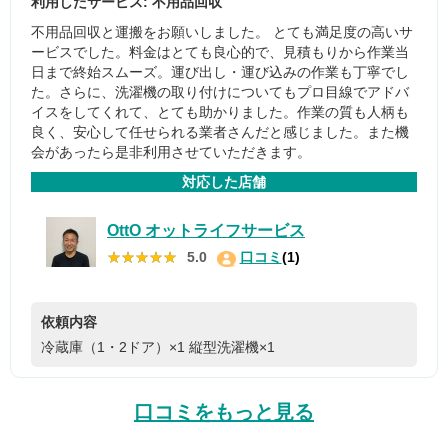
利用したサービス: 不用品回収
不用品回収と運搬をお願いしました。 とても満足度の高いサ
ービスでした。料金はとても良心的で、見積もりから作業当
日まで終始スムーズ。運び出し・運び込みの作業も丁寧でし
た。さらに、洗濯機の取り付けについてもプロ目線でアドバ
イスをしてくれて、とても助かりました。作業の質も人柄も
良く、安心して任せられる業者さんだと感じました。また機
会があったら是非利用させていただきます。
対応した店舗
OttO オットライフサービス
★★★★★
★★★★★
5.0
口コミ
(1)
依頼内容
冷蔵庫（1・2ドア）×1
縦型洗濯機×1
口コミをもっと見る