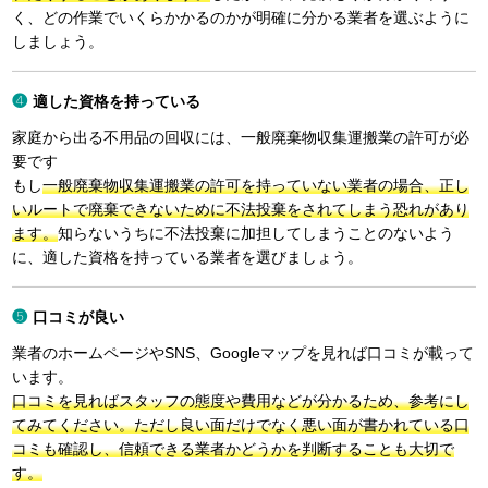
く、どの作業でいくらかかるのかが明確に分かる業者を選ぶように
しましょう。
適した資格を持っている
家庭から出る不用品の回収には、一般廃棄物収集運搬業の許可が必
要です
もし
一般廃棄物収集運搬業の許可を持っていない業者の場合、正し
いルートで廃棄できないために不法投棄をされてしまう恐れがあり
ます。
知らないうちに不法投棄に加担してしまうことのないよう
に、適した資格を持っている業者を選びましょう。
口コミが良い
業者のホームページやSNS、Googleマップを見れば口コミが載って
います。
口コミを見ればスタッフの態度や費用などが分かるため、参考にし
てみてください。ただし良い面だけでなく悪い面が書かれている口
コミも確認し、信頼できる業者かどうかを判断することも大切で
す。