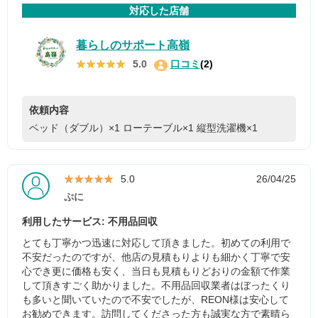
対応した店舗
暮らしのサポート高嶺
★★★★★
★★★★★
5.0
口コミ
(2)
依頼内容
ベッド（ダブル）×1
ローテーブル×1
縦型洗濯機×1
★★★★★
★★★★★
5.0
26/04/25
ぷに
利用したサービス: 不用品回収
とても丁寧かつ迅速に対応して頂きました。初めての利用で
不安だったのですが、他店の見積もりよりも細かく丁寧で安
心でき更に価格も安く、当日も見積もりどおりの金額で作業
して頂きすごく助かりました。不用品回収業者はぼったくり
も多いと聞いていたので不安でしたが、REON様は安心して
お勧めできます。訪問してくださった方も誠実な方で素晴ら