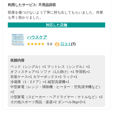
利用したサービス: 不用品回収
部屋を傷つけないよう丁寧に持ち出してもらいました。作業
も早く助かりました。
対応した店舗
ハウスケア
★★★★★
★★★★★
5.0
口コミ
(7)
依頼内容
ベッド（シングル）×1
マットレス（シングル）×1
オフィスチェア×1
ソファ（1人掛け）×1
学習机×1
衣装ケース×1
カラーボックス×1
ラック×1
冷蔵庫（1・2ドア）×1
縦型洗濯機×1
中型家電（レンジ・掃除機・ヒーター・空気清浄機など）
×2
小型家電（スピーカー・ヘアドライヤー・ケトルなど）×2
その他スポーツ用品・楽器×2
ダンベル3kg×2×1