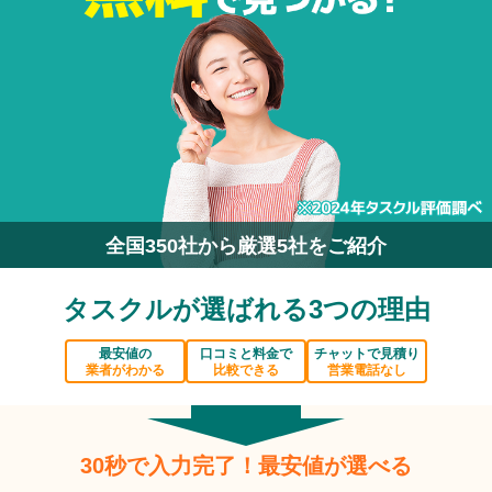
全国350社から厳選5社をご紹介
タスクルが選ばれる3つの理由
最安値の
口コミと料金で
チャットで見積り
業者がわかる
比較できる
営業電話なし
30秒で入力完了！最安値が選べる