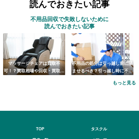
読んでおきたい記事
不用品回収で失敗しないために
読んでおきたい記事
マッサージチェアは買取不
不用品の処分は引っ越し前に済
可！？買取相場や回収・買取の
ませるべき？引っ越し時に不用
おすすめ業者5選も紹介
品処分をするベストタイミング
もっと見る
とは
TOP
タスクル