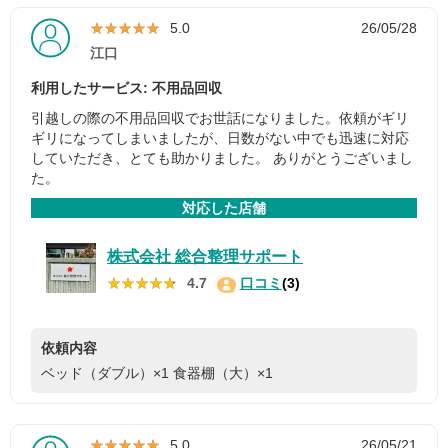
★★★★★
★★★★★
5.0
26/05/28
江口
利用したサービス: 不用品回収
引越しの際の不用品回収でお世話になりました。依頼がギリ
ギリになってしまいましたが、日数がない中でも迅速に対応
していただき、とても助かりました。 ありがとうございまし
た。
対応した店舗
株式会社 総合整理サポート
★★★★★
★★★★★
4.7
口コミ
(3)
依頼内容
ベッド（ダブル）×1
食器棚（大）×1
★★★★★
★★★★★
5.0
26/05/21