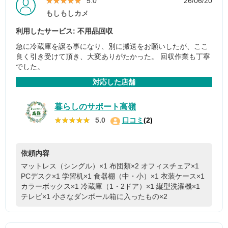
★★★★★
★★★★★
5.0
26/06/20
もしもしカメ
利用したサービス: 不用品回収
急に冷蔵庫を譲る事になり、別に搬送をお願いしたが、ここ
良く引き受けて頂き、大変ありがたかった。 回収作業も丁寧
でした。
対応した店舗
暮らしのサポート高嶺
★★★★★
★★★★★
5.0
口コミ
(2)
依頼内容
マットレス（シングル）×1
布団類×2
オフィスチェア×1
PCデスク×1
学習机×1
食器棚（中・小）×1
衣装ケース×1
カラーボックス×1
冷蔵庫（1・2ドア）×1
縦型洗濯機×1
テレビ×1
小さなダンボール箱に入ったもの×2