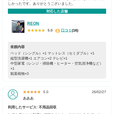
しかったです。ありがとうございました。
対応した店舗
REON
★★★★★
★★★★★
5.0
口コミ
(16)
依頼内容
ベッド（シングル）×1
マットレス（セミダブル）×1
縦型洗濯機×1
エアコン×2
テレビ×1
中型家電（レンジ・掃除機・ヒーター・空気清浄機など）
×1
観葉植物×3
★★★★★
★★★★★
5.0
26/02/27
あああ
利用したサービス: 不用品回収