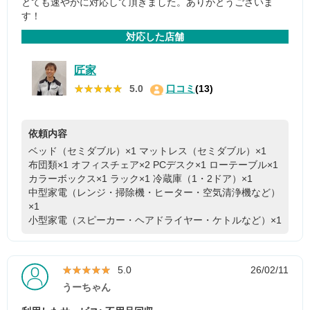
とても速やかに対応して頂きました。ありがとうございま
す！
対応した店舗
匠家
★★★★★
★★★★★
5.0
口コミ
(13)
依頼内容
ベッド（セミダブル）×1
マットレス（セミダブル）×1
布団類×1
オフィスチェア×2
PCデスク×1
ローテーブル×1
カラーボックス×1
ラック×1
冷蔵庫（1・2ドア）×1
中型家電（レンジ・掃除機・ヒーター・空気清浄機など）
×1
小型家電（スピーカー・ヘアドライヤー・ケトルなど）×1
★★★★★
★★★★★
5.0
26/02/11
うーちゃん