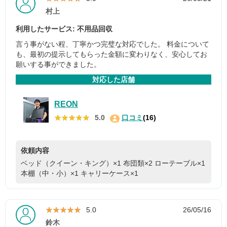
村上
利用したサービス: 不用品回収
言う事がない程、丁寧かつ完璧な対応でした。 料金について
も、最初の提示してもらった金額に変わりなく、安心してお
願いする事ができました。
対応した店舗
REON
★★★★★
★★★★★
5.0
口コミ
(16)
依頼内容
ベッド（クイーン・キング）×1
布団類×2
ローテーブル×1
本棚（中・小）×1
キャリーケース×1
★★★★★
★★★★★
5.0
26/05/16
鈴木