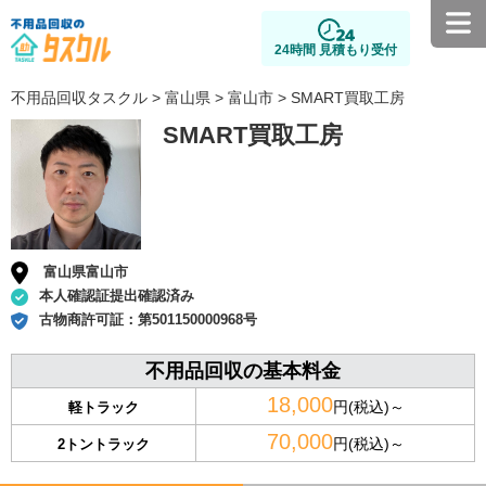
24時間 見積もり受付
不用品回収タスクル
>
富山県
>
富山市
> SMART買取工房
SMART買取工房
富山県富山市
本人確認証提出確認済み
古物商許可証：
第501150000968号
不用品回収の基本料金
18,000
円(税込)～
軽トラック
70,000
円(税込)～
2トントラック