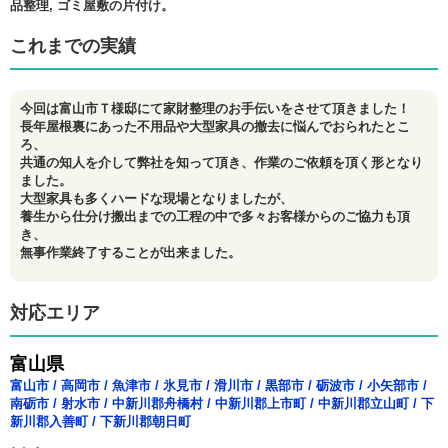
品整理, ゴミ屋敷の片付け。
これまでの実績
今回は富山市Ｔ様邸にて家財整理のお手伝いをさせて頂きました！
長年屋根裏にあった不用品や大型家具の撤去に悩んでおられたとこ
ろ、
共通の知人を介して弊社を知って頂き、作業のご依頼を頂く形となり
ました。
大型家具も多くハードな現場となりましたが、
養生から仕分け搬出までの工程の中で多々お客様からのご協力も頂
き、
無事作業終了することが出来ました。
対応エリア
富山県
富山市
/
高岡市
/
魚津市
/
氷見市
/
滑川市
/
黒部市
/
砺波市
/
小矢部市
/
南砺市
/
射水市
/
中新川郡舟橋村
/
中新川郡上市町
/
中新川郡立山町
/
下
新川郡入善町
/
下新川郡朝日町