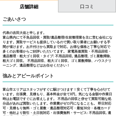
口コミ
店舗詳細
ごあいさつ
代表の吉田大佑と申します。
富山県内にて不良品回収・買取/遺品整理/生前整理業を主に営む会社にな
ります。買取サービスも提供しているので買い取り業者にお願いする手
間が省けます。お片付けから買取まで対応。お得な価格と丁寧な対応で
多くのお客様からご好評いただいてます。 家電高価買取・不用品回収・
遺品整理・粗大ゴミ回収・タイプ: 不用品回収, 遺品整理, ゴミ屋敷掃除,
粗大ゴミ回収。 不用品回収、粗大ゴミ回収、ゴミ屋敷掃除、ハウスクリ
ーニング、遺品整理などはお任せください！
強みとアピールポイント
富山市エリアはスタッフがすぐに駆けつけます！安くて丁寧を心がけて
います。出張費、見積もり、基本料金が全て0円。気になる金額や作業日
時はお電話ですぐにお答えします。 不用品の回収と併せて買取可能な処
分品があれば買取いたします。作業費がゼロ円になることも。 即日対応
可・見積もり無料・ゴミ屋敷・遺品整理対応可・最短30分・各種カード
可・他社より割引・土日祝対応・出張費無料・サービス: 不用品回収, 遺