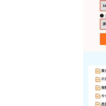
❸
重
不
複
今
悪