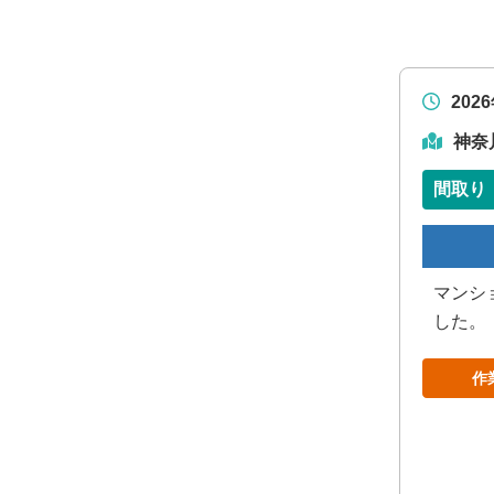
202
神奈
間取り
マンシ
した。
作