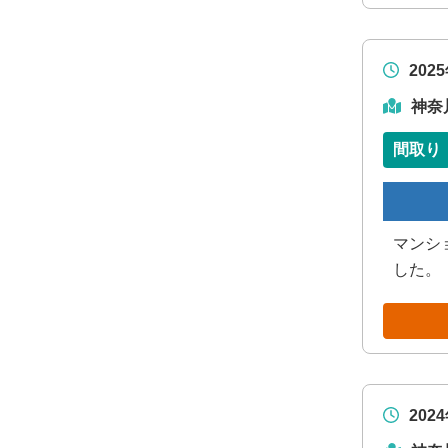
202
神奈
間取り
マンシ
した。
202