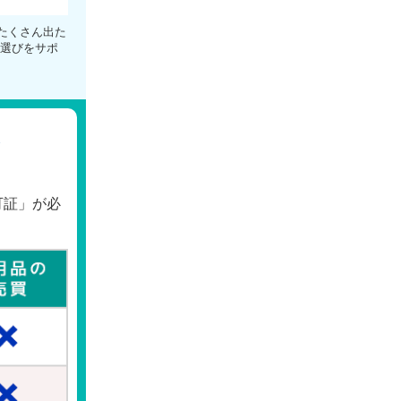
たくさん出た
者選びをサポ
を
可証」が必