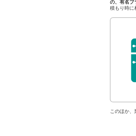
の、有名ブ
積もり時に
このほか、