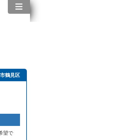
市鶴見区
希望で