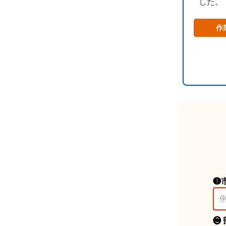
した。
作
❶
❷