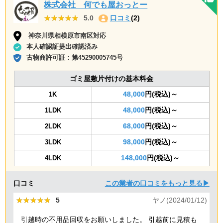
株式会社 何でも屋おっとー
★★★★★
★★★★★
5.0
口コミ
(2)
神奈川県相模原市南区対応
本人確認証提出確認済み
古物商許可証：
第45290005745号
ゴミ屋敷片付けの基本料金
48,000
円(税込)～
1K
48,000
円(税込)～
1LDK
68,000
円(税込)～
2LDK
98,000
円(税込)～
3LDK
148,000
円(税込)～
4LDK
口コミ
この業者の口コミをもっと見る▶
★★★★★
★★★★★
5
ヤノ(2024/01/12)
引越時の不用品回収をお願いしました。 引越前に見積も