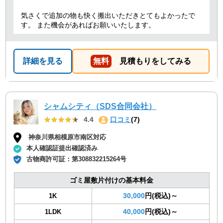
気さくで追加の物も快く搬出いただきとてもよかったで
す。 また機会があればお願いいたします。
詳細を見る
無料
見積もりをしてみる
シャムシティ（SDS合同会社）
★★★★★
★★★★★
4.4
口コミ
(7)
神奈川県相模原市南区対応
本人確認証提出確認済み
古物商許可証：
第308832215264号
ゴミ屋敷片付けの基本料金
30,000
円(税込)～
1K
40,000
円(税込)～
1LDK