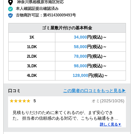
神奈川県相模原市南区対応
本人確認証提出確認済み
古物商許可証：
第451430009493号
ゴミ屋敷片付けの基本料金
34,000
円(税込)～
1K
58,000
円(税込)～
1LDK
78,000
円(税込)～
2LDK
98,000
円(税込)～
3LDK
128,000
円(税込)～
4LDK
口コミ
この業者の口コミをもっと見る▶
★★★★★
★★★★★
5
オミ(2025/10/26)
見積もりだけのために来てくれるのが、まず安心でき
た。 担当者の信頼感のある対応で、こちらも融通をきか
せることで、結果的にもっとも安い価格でお願いでき
詳しく見る▼
た。 前日当日の急な依頼にも柔軟に丁寧に対応してくだ