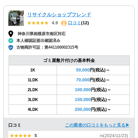
リサイクルショップフレンド
★★★★★
★★★★★
4.9
口コミ
(12)
神奈川県相模原市南区対応
本人確認証提出確認済み
古物商許可証：
第441100002315号
ゴミ屋敷片付けの基本料金
50,000
円(税込)～
1K
70,000
円(税込)～
1LDK
100,000
円(税込)～
2LDK
150,000
円(税込)～
3LDK
200,000
円(税込)～
4LDK
口コミ
この業者の口コミをもっと見る▶
★★★★★
★★★★★
5
ni(2024/11/23)