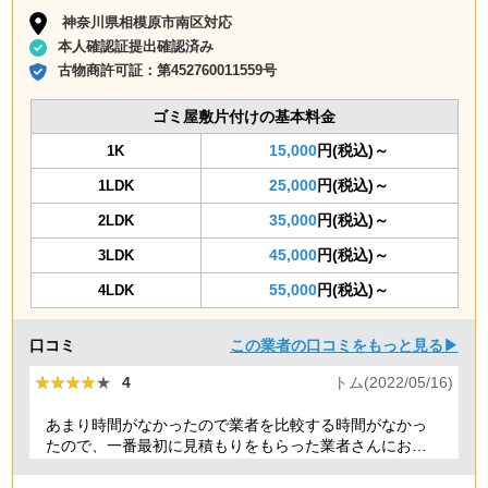
神奈川県相模原市南区対応
本人確認証提出確認済み
古物商許可証：
第452760011559号
ゴミ屋敷片付けの基本料金
15,000
円(税込)～
1K
25,000
円(税込)～
1LDK
35,000
円(税込)～
2LDK
45,000
円(税込)～
3LDK
55,000
円(税込)～
4LDK
口コミ
この業者の口コミをもっと見る▶
★★★★★
★★★★★
4
トム(2022/05/16)
あまり時間がなかったので業者を比較する時間がなかっ
たので、一番最初に見積もりをもらった業者さんにお願
いしました。最初はちょっと料金が高いかなと思いまし
たが、急いでいた事もあり家から近い業者さんだったら