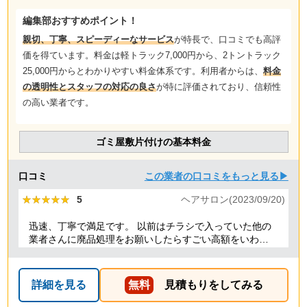
編集部おすすめポイント！
親切、丁寧、スピーディーなサービス
が特長で、口コミでも高評
価を得ています。料金は軽トラック7,000円から、2トントラック
25,000円からとわかりやすい料金体系です。利用者からは、
料金
の透明性とスタッフの対応の良さ
が特に評価されており、信頼性
の高い業者です。
ゴミ屋敷片付けの基本料金
口コミ
この業者の口コミをもっと見る▶
★★★★★
★★★★★
5
ヘアサロン(2023/09/20)
迅速、丁寧で満足です。 以前はチラシで入っていた他の
業者さんに廃品処理をお願いしたらすごい高額をいわれ
たことがありましたが、クリーランドさんは提示額通り
でした。 安心できたので、また機会があればお願いしよ
うと思っております。
詳細を見る
無料
見積もりをしてみる