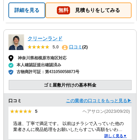
さり、ありがたかったので満点にしました。
詳細を見る
無料
見積もりをしてみる
クリーンランド
★★★★★
★★★★★
5.0
口コミ
(2)
神奈川県相模原市南区対応
本人確認証提出確認済み
古物商許可証：
第431050058873号
ゴミ屋敷片付けの基本料金
口コミ
この業者の口コミをもっと見る▶
★★★★★
★★★★★
5
ヘアサロン(2023/09/20)
迅速、丁寧で満足です。 以前はチラシで入っていた他の
業者さんに廃品処理をお願いしたらすごい高額をいわれ
たことがありましたが、クリーランドさんは提示額通り
詳しく見る▼