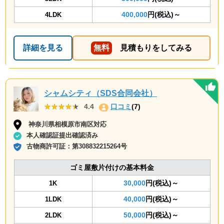
400,000
円(税込)～
4LDK
詳細を見る
無料
見積もりをしてみる
シャムシティ（SDS合同会社）
★★★★★
★★★★★
4.4
口コミ
(7)
神奈川県相模原市南区対応
本人確認証提出確認済み
古物商許可証：
第308832215264号
ゴミ屋敷片付けの基本料金
30,000
円(税込)～
1K
40,000
円(税込)～
1LDK
50,000
円(税込)～
2LDK