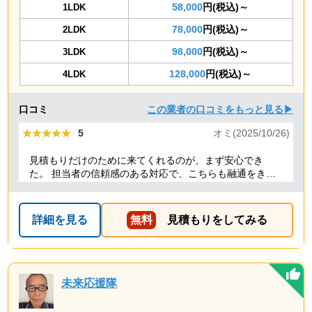
58,000
円(税込)～
1LDK
78,000
円(税込)～
2LDK
98,000
円(税込)～
3LDK
128,000
円(税込)～
4LDK
口コミ
この業者の口コミをもっと見る▶
★★★★★
★★★★★
5
オミ(2025/10/26)
見積もりだけのために来てくれるのが、まず安心でき
た。 担当者の信頼感のある対応で、こちらも融通をきか
せることで、結果的にもっとも安い価格でお願いでき
た。 前日当日の急な依頼にも柔軟に丁寧に対応してくだ
さり、ありがたかったので満点にしました。
詳細を見る
無料
見積もりをしてみる
未来応援隊