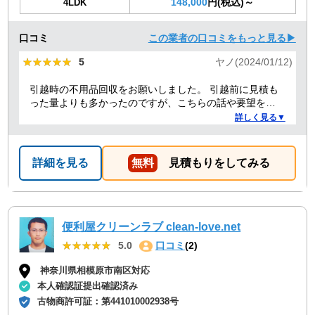
148,000
円(税込)～
4LDK
口コミ
この業者の口コミをもっと見る▶
★★★★★
★★★★★
5
ヤノ(2024/01/12)
引越時の不用品回収をお願いしました。 引越前に見積も
った量よりも多かったのですが、こちらの話や要望を聞
いていただき、感謝しています。 また担当者も明るく、
詳しく見る▼
親切丁寧な方で良かったです。料金も納得の価格で、助
かりました。 本当にありがとうございました。今後も頑
張ってください
詳細を見る
無料
見積もりをしてみる
便利屋クリーンラブ clean-love.net
★★★★★
★★★★★
5.0
口コミ
(2)
神奈川県相模原市南区対応
本人確認証提出確認済み
古物商許可証：
第441010002938号