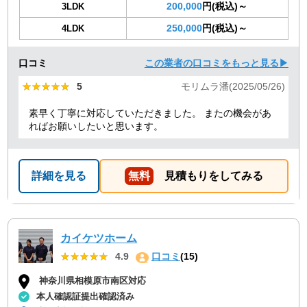
200,000
円(税込)～
3LDK
250,000
円(税込)～
4LDK
口コミ
この業者の口コミをもっと見る▶
★★★★★
★★★★★
5
モリムラ潘(2025/05/26)
素早く丁寧に対応していただきました。 またの機会があ
ればお願いしたいと思います。
詳細を見る
無料
見積もりをしてみる
カイケツホーム
★★★★★
★★★★★
4.9
口コミ
(15)
神奈川県相模原市南区対応
本人確認証提出確認済み