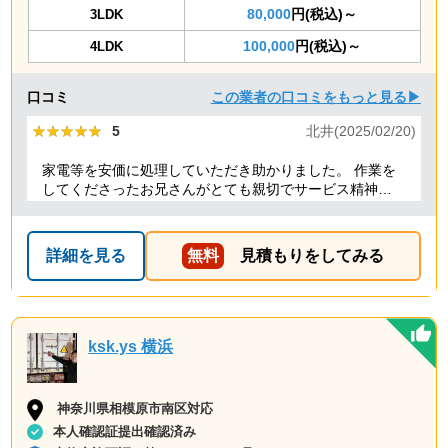
80,000
円(税込)～
3LDK
100,000
円(税込)～
4LDK
口コミ
この業者の口コミをもっと見る▶
★★★★★
★★★★★
5
北井(2025/02/20)
家電等を安価に処理していただき助かりました。 作業を
してくださったお兄さんがとても親切でサービス精神溢
れる方でした！
詳細を見る
無料
見積もりをしてみる
ksk.ys 横浜
神奈川県相模原市南区対応
本人確認証提出確認済み