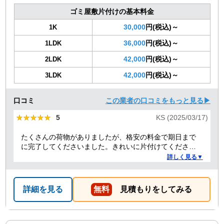
ゴミ屋敷片付けの基本料金
30,000
円(税込)～
1K
36,000
円(税込)～
1LDK
42,000
円(税込)～
2LDK
42,000
円(税込)～
3LDK
口コミ
この業者の口コミをもっと見る▶
★★★★★
★★★★★
5
KS (2025/03/17)
たくさんの荷物がありましたが、格安の料金で期日まで
に完了してくださいました。きれいに片付けてくださり
ありがとうございました。作業の進捗も報告してくださ
詳しく見る▼
り安心できました。
詳細を見る
無料
見積もりをしてみる