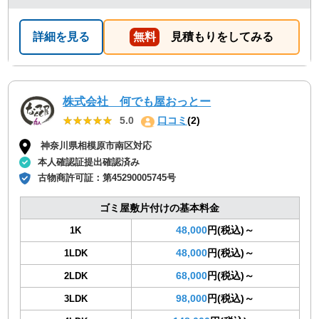
でした。 安心できたので、また機会があればお願いしよ
うと思っております。
詳細を見る
無料
見積もりをしてみる
株式会社 何でも屋おっとー
★★★★★
★★★★★
5.0
口コミ
(2)
神奈川県相模原市南区対応
本人確認証提出確認済み
古物商許可証：
第45290005745号
ゴミ屋敷片付けの基本料金
48,000
円(税込)～
1K
48,000
円(税込)～
1LDK
68,000
円(税込)～
2LDK
98,000
円(税込)～
3LDK