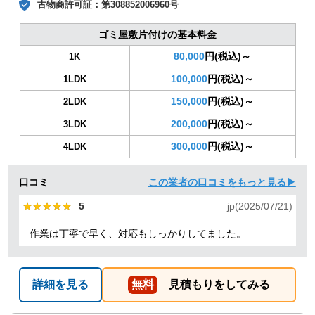
古物商許可証：
第308852006960号
ゴミ屋敷片付けの基本料金
80,000
円(税込)～
1K
100,000
円(税込)～
1LDK
150,000
円(税込)～
2LDK
200,000
円(税込)～
3LDK
300,000
円(税込)～
4LDK
口コミ
この業者の口コミをもっと見る▶
★★★★★
★★★★★
5
jp(2025/07/21)
作業は丁寧で早く、対応もしっかりしてました。
詳細を見る
無料
見積もりをしてみる