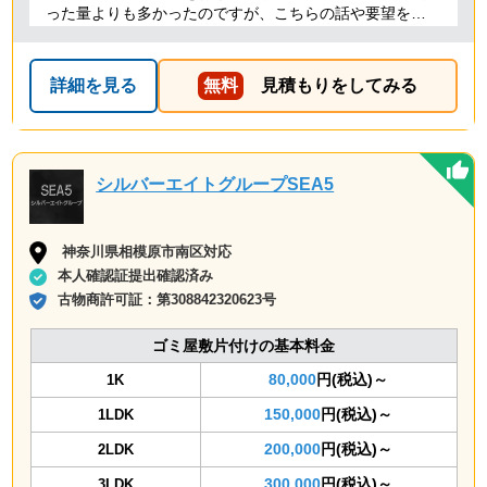
った量よりも多かったのですが、こちらの話や要望を聞
いていただき、感謝しています。 また担当者も明るく、
親切丁寧な方で良かったです。料金も納得の価格で、助
かりました。 本当にありがとうございました。今後も頑
詳細を見る
無料
見積もりをしてみる
張ってください
シルバーエイトグループSEA5
神奈川県相模原市南区対応
本人確認証提出確認済み
古物商許可証：
第308842320623号
ゴミ屋敷片付けの基本料金
80,000
円(税込)～
1K
150,000
円(税込)～
1LDK
200,000
円(税込)～
2LDK
300,000
円(税込)～
3LDK