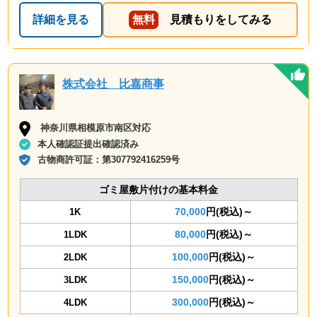
しく時間もぴったり訪問してくれて、30分ぐらいの作業
詳細を見る
無料
見積もりをしてみる
で手際よくやってもらえました。作業の人もとても対応
がよく気持ちよく作業をしてもらえました。空いてるス
ペースにもう少し残荷積んでもらえたら嬉しかった。
株式会社 比嘉商事
神奈川県相模原市南区対応
本人確認証提出確認済み
古物商許可証：
第307792416259号
ゴミ屋敷片付けの基本料金
70,000
円(税込)～
1K
80,000
円(税込)～
1LDK
100,000
円(税込)～
2LDK
150,000
円(税込)～
3LDK
300,000
円(税込)～
4LDK