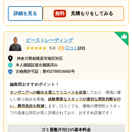
詳細を見る
無料
見積もりをしてみる
ピーストレーディング
★★★★★
★★★★★
5.0
口コミ
(22)
神奈川県相模原市南区対応
本人確認証提出確認済み
古物商許可証：
第452780016660号
編集部おすすめポイント！
タンザニアへの輸出を通じてリユースを促進
しており、環境に優
しい取り組みを実施。
経験豊富なスタッフが適切な買取判断を行
い、費用負担を軽減
します。口コミでも、価格の透明性とスタッ
フの迅速な対応が高く評価されており、おすすめ店舗です！
ゴミ屋敷片付けの基本料金