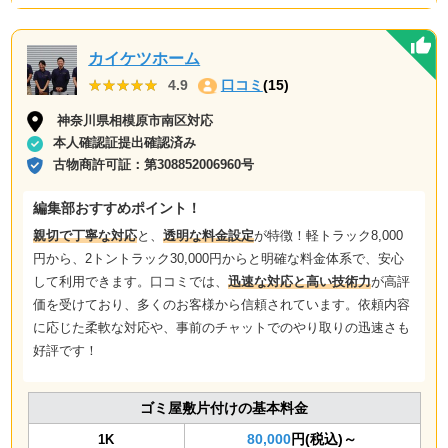
カイケツホーム
★★★★★
★★★★★
4.9
口コミ
(15)
神奈川県相模原市南区対応
本人確認証提出確認済み
古物商許可証：
第308852006960号
編集部おすすめポイント！
親切で丁寧な対応
と、
透明な料金設定
が特徴！軽トラック8,000
円から、2トントラック30,000円からと明確な料金体系で、安心
して利用できます。口コミでは、
迅速な対応と高い技術力
が高評
価を受けており、多くのお客様から信頼されています。依頼内容
に応じた柔軟な対応や、事前のチャットでのやり取りの迅速さも
好評です！
ゴミ屋敷片付けの基本料金
80,000
円(税込)～
1K