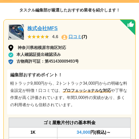
タスクル編集部が厳選したおすすめ業者を紹介します！
株式会社MFS
★★★★★
★★★★★
4.6
口コミ
(7)
神奈川県相模原市南区対応
本人確認証提出確認済み
古物商許可証：
第451430009493号
編集部おすすめポイント！
軽トラック9,800円から、2トントラック34,000円からの
明確な料
金設定
が特徴！口コミでは、
プロフェッショナルな対応
や
丁寧な
作業
が高く評価されています。年間3,000件の実績があり、多く
の利用者からも信頼されています。
ゴミ屋敷片付けの基本料金
34,000
円(税込)～
1K