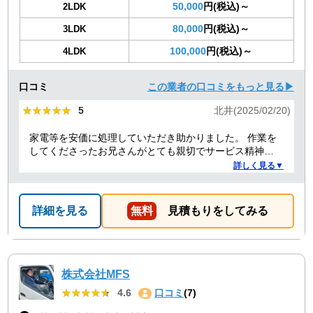
50,000
円(税込)～
2LDK
80,000
円(税込)～
3LDK
100,000
円(税込)～
4LDK
口コミ
この業者の口コミをもっと見る▶
★★★★★
★★★★★
5
北井(2025/02/20)
家電等を安価に処理していただき助かりました。 作業を
してくださったお兄さんがとても親切でサービス精神溢
れる方でした！
詳しく見る▼
詳細を見る
無料
見積もりをしてみる
株式会社MFS
★★★★★
★★★★★
4.6
口コミ
(7)