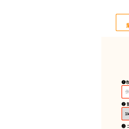
❶
❷ 
❸ 