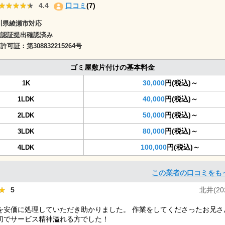
★★★★★
★★★★★
4.4
口コミ
(7)
川県綾瀬市対応
確認証提出確認済み
商許可証：
第308832215264号
ゴミ屋敷片付けの基本料金
30,000
円(税込)～
1K
40,000
円(税込)～
1LDK
50,000
円(税込)～
2LDK
80,000
円(税込)～
3LDK
100,000
円(税込)～
4LDK
この業者の口コミをも
★
★
5
北井(202
を安価に処理していただき助かりました。 作業をしてくださったお兄さ
切でサービス精神溢れる方でした！