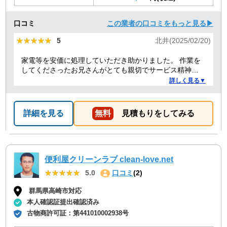
口コミ
この業者の口コミをもっと見る▶
★★★★★
★★★★★
5
北井(2025/02/20)
家電等を安価に処理していただき助かりました。 作業を
してくださったお兄さんがとても親切でサービス精神溢
れる方でした！
詳しく見る▼
詳細を見る
無料
見積もりをしてみる
便利屋クリーンラブ clean-love.net
★★★★★
★★★★★
5.0
口コミ
(2)
群馬県高崎市対応
本人確認証提出確認済み
古物商許可証：
第441010002938号