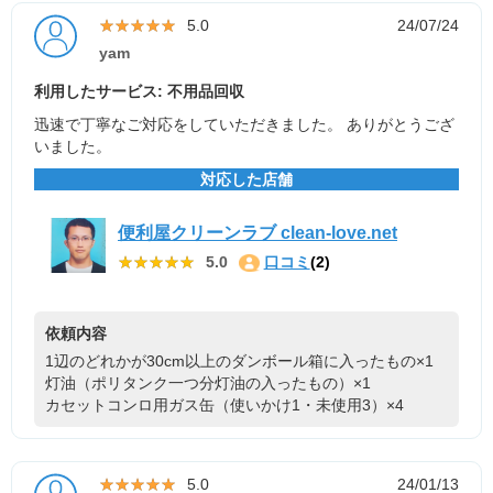
★★★★★
★★★★★
5.0
24/07/24
yam
利用したサービス: 不用品回収
迅速で丁寧なご対応をしていただきました。 ありがとうござ
いました。
対応した店舗
便利屋クリーンラブ clean-love.net
★★★★★
★★★★★
5.0
口コミ
(2)
依頼内容
1辺のどれかが30cm以上のダンボール箱に入ったもの×1
灯油（ポリタンク一つ分灯油の入ったもの）×1
カセットコンロ用ガス缶（使いかけ1・未使用3）×4
★★★★★
★★★★★
5.0
24/01/13