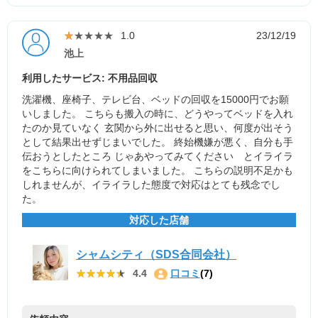
★★★★★
★★★★★
1.0
23/12/19
池上
利用したサービス: 不用品回収
洗濯機、座椅子、テレビ台、ベッドの回収を15000円でお願
いしました。 こちらも搬入の時に、どうやってベッドを入れ
たのか見ていなく 玄関から外に出せると思い、何度が出そう
として結果出せずじまいでした。 終始機嫌が悪く、自分も手
伝おうとしたところ じゃあやってみてください とイライラ
をこちらに向けられてしまいました。 こちらの説明不足かも
しれませんが、イライラした態度で対応はとても残念でし
た。
対応した店舗
シャムシティ（SDS合同会社）
★★★★★
★★★★★
4.4
口コミ
(7)