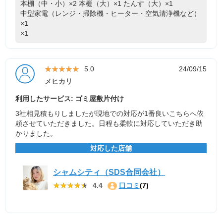
本棚（中・小）×2
本棚（大）×1
たんす（大）×1
中型家電（レンジ・掃除機・ヒーター・空気清浄機など）
×1
×1
★★★★★
★★★★★
5.0
24/09/15
メヒカリ
利用したサービス: ゴミ屋敷片付け
3社相見積もりしましたが現地での対応が1番良いこちらへ依
頼させていただきました。日程も柔軟に対応していただき助
かりました。
対応した店舗
シャムシティ（SDS合同会社）
★★★★★
★★★★★
4.4
口コミ
(7)