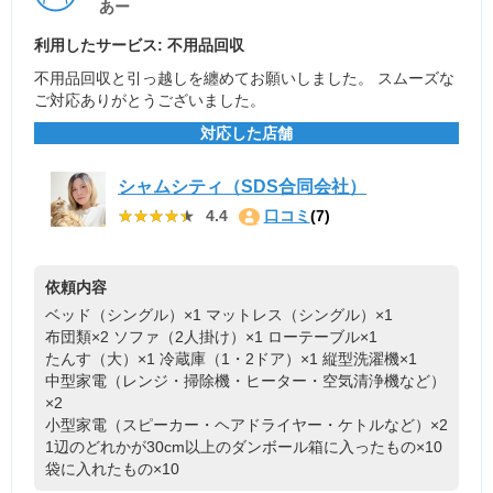
あー
利用したサービス: 不用品回収
不用品回収と引っ越しを纏めてお願いしました。 スムーズな
ご対応ありがとうございました。
対応した店舗
シャムシティ（SDS合同会社）
★★★★★
★★★★★
4.4
口コミ
(7)
依頼内容
ベッド（シングル）×1
マットレス（シングル）×1
布団類×2
ソファ（2人掛け）×1
ローテーブル×1
たんす（大）×1
冷蔵庫（1・2ドア）×1
縦型洗濯機×1
中型家電（レンジ・掃除機・ヒーター・空気清浄機など）
×2
小型家電（スピーカー・ヘアドライヤー・ケトルなど）×2
1辺のどれかが30cm以上のダンボール箱に入ったもの×10
袋に入れたもの×10