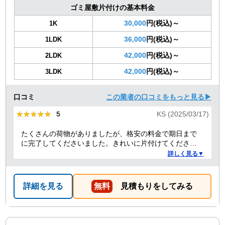
ゴミ屋敷片付けの基本料金
30,000
円(税込)～
1K
36,000
円(税込)～
1LDK
42,000
円(税込)～
2LDK
42,000
円(税込)～
3LDK
口コミ
この業者の口コミをもっと見る▶
★★★★★
★★★★★
5
KS (2025/03/17)
たくさんの荷物がありましたが、格安の料金で期日まで
に完了してくださいました。きれいに片付けてくださり
ありがとうございました。作業の進捗も報告してくださ
詳しく見る▼
り安心できました。
詳細を見る
無料
見積もりをしてみる