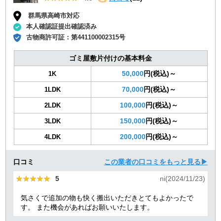
群馬県高崎市対応
本人確認証提出確認済み
古物商許可証：
第441100002315号
ゴミ屋敷片付けの基本料金
50,000
円(税込)～
1K
70,000
円(税込)～
1LDK
100,000
円(税込)～
2LDK
150,000
円(税込)～
3LDK
200,000
円(税込)～
4LDK
口コミ
この業者の口コミをもっと見る▶
★★★★★
★★★★★
5
ni(2024/11/23)
気さくで追加の物も快く搬出いただきとてもよかったで
す。 また機会があればお願いいたします。