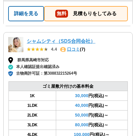
詳細を見る
無料
見積もりをしてみる
シャムシティ（SDS合同会社）
★★★★★
★★★★★
4.4
口コミ
(7)
群馬県高崎市対応
本人確認証提出確認済み
古物商許可証：
第308832215264号
ゴミ屋敷片付けの基本料金
30,000
円(税込)～
1K
40,000
円(税込)～
1LDK
50,000
円(税込)～
2LDK
80,000
円(税込)～
3LDK
100,000
円(税込)～
4LDK