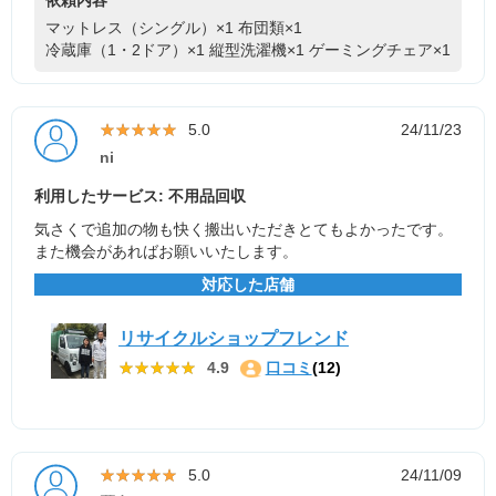
依頼内容
マットレス（シングル）×1
布団類×1
冷蔵庫（1・2ドア）×1
縦型洗濯機×1
ゲーミングチェア×1
★★★★★
★★★★★
5.0
24/11/23
ni
利用したサービス: 不用品回収
気さくで追加の物も快く搬出いただきとてもよかったです。
また機会があればお願いいたします。
対応した店舗
リサイクルショップフレンド
★★★★★
★★★★★
4.9
口コミ
(12)
★★★★★
★★★★★
5.0
24/11/09