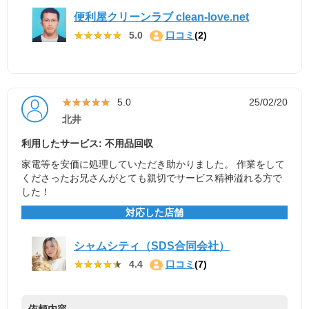
便利屋クリーンラブ clean-love.net
★★★★★
★★★★★
5.0
口コミ
(2)
★★★★★
★★★★★
5.0
25/02/20
北井
利用したサービス: 不用品回収
家電等を安価に処理していただき助かりました。 作業をして
くださったお兄さんがとても親切でサービス精神溢れる方で
した！
対応した店舗
シャムシティ（SDS合同会社）
★★★★★
★★★★★
4.4
口コミ
(7)