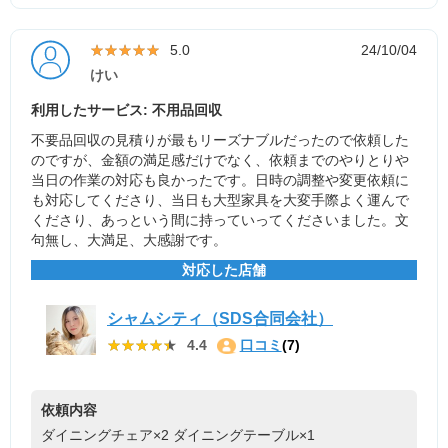
★★★★★
★★★★★
5.0
24/10/04
けい
利用したサービス: 不用品回収
不要品回収の見積りが最もリーズナブルだったので依頼した
のですが、金額の満足感だけでなく、依頼までのやりとりや
当日の作業の対応も良かったです。日時の調整や変更依頼に
も対応してくださり、当日も大型家具を大変手際よく運んで
くださり、あっという間に持っていってくださいました。文
句無し、大満足、大感謝です。
対応した店舗
シャムシティ（SDS合同会社）
★★★★★
★★★★★
4.4
口コミ
(7)
依頼内容
ダイニングチェア×2
ダイニングテーブル×1