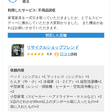
匿名
利用したサービス: 不用品回収
家電家具を一式引き取っていただきましたが、とてもスピー
ディーに搬出していただき大変助かりました。 また機会があ
ればお願いさせていただきます。
対応した店舗
リサイクルショップフレンド
★★★★★
★★★★★
4.9
口コミ
(12)
依頼内容
ベッド（シングル）×1
マットレス（シングル）×1
たんす（中・小）×1
冷蔵庫（1・2ドア）×1
縦型洗濯機×1
中型家電（レンジ・掃除機・ヒーター・空気清浄機など）
×2
小型家電（スピーカー・ヘアドライヤー・ケトルなど）×2
1辺のどれかが30cm以上のダンボール箱に入ったもの×4
袋に入れたもの×3