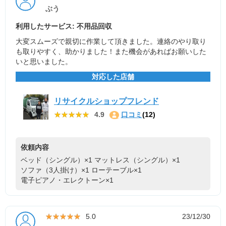
ぶう
利用したサービス: 不用品回収
大変スムーズで親切に作業して頂きました。連絡のやり取り
も取りやすく、助かりました！また機会があればお願いした
いと思いました。
対応した店舗
リサイクルショップフレンド
★★★★★
★★★★★
4.9
口コミ
(12)
依頼内容
ベッド（シングル）×1
マットレス（シングル）×1
ソファ（3人掛け）×1
ローテーブル×1
電子ピアノ・エレクトーン×1
★★★★★
★★★★★
5.0
23/12/30