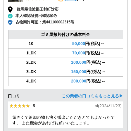
群馬県佐波郡玉村町対応
本人確認証提出確認済み
古物商許可証：
第441100002315号
ゴミ屋敷片付けの基本料金
50,000
円(税込)～
1K
70,000
円(税込)～
1LDK
100,000
円(税込)～
2LDK
150,000
円(税込)～
3LDK
200,000
円(税込)～
4LDK
口コミ
この業者の口コミをもっと見る▶
★★★★★
★★★★★
5
ni(2024/11/23)
気さくで追加の物も快く搬出いただきとてもよかったで
す。 また機会があればお願いいたします。