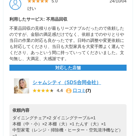
★★★★★
★★★★★
5.0
24/10/04
けい
利用したサービス: 不用品回収
不要品回収の見積りが最もリーズナブルだったので依頼した
のですが、金額の満足感だけでなく、依頼までのやりとりや
当日の作業の対応も良かったです。日時の調整や変更依頼に
も対応してくださり、当日も大型家具を大変手際よく運んで
くださり、あっという間に持っていってくださいました。文
句無し、大満足、大感謝です。
対応した店舗
シャムシティ（SDS合同会社）
★★★★★
★★★★★
4.4
口コミ
(7)
依頼内容
ダイニングチェア×2
ダイニングテーブル×1
本棚（中・小）×2
本棚（大）×1
たんす（大）×1
中型家電（レンジ・掃除機・ヒーター・空気清浄機など）
×1