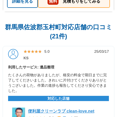
詳細を見る
無料
見積もりをしてみる
群馬県佐波郡玉村町対応店舗の口コミ
(21件)
★★★★★
★★★★★
5.0
25/03/17
KS
利用したサービス: 遺品整理
たくさんの荷物がありましたが、格安の料金で期日までに完
了してくださいました。きれいに片付けてくださりありがと
うございました。作業の進捗も報告してくださり安心できま
した。
対応した店舗
便利屋クリーンラブ clean-love.net