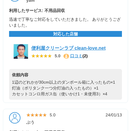
yam
利用したサービス: 不用品回収
迅速で丁寧なご対応をしていただきました。 ありがとうござ
いました。
対応した店舗
便利屋クリーンラブ clean-love.net
★★★★★
★★★★★
5.0
口コミ
(2)
依頼内容
1辺のどれかが30cm以上のダンボール箱に入ったもの×1
灯油（ポリタンク一つ分灯油の入ったもの）×1
カセットコンロ用ガス缶（使いかけ1・未使用3）×4
★★★★★
★★★★★
5.0
24/01/13
ぶう