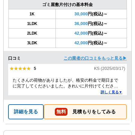
ゴミ屋敷片付けの基本料金
30,000
円(税込)～
1K
36,000
円(税込)～
1LDK
42,000
円(税込)～
2LDK
42,000
円(税込)～
3LDK
口コミ
この業者の口コミをもっと見る▶
★★★★★
★★★★★
5
KS (2025/03/17)
たくさんの荷物がありましたが、格安の料金で期日まで
に完了してくださいました。きれいに片付けてくださり
ありがとうございました。作業の進捗も報告してくださ
詳しく見る▼
り安心できました。
詳細を見る
無料
見積もりをしてみる