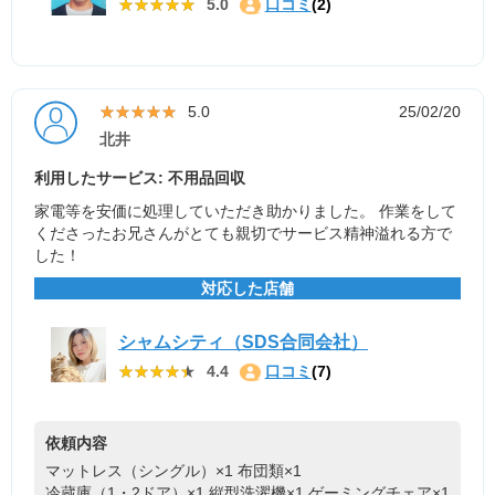
★★★★★
★★★★★
5.0
口コミ
(2)
★★★★★
★★★★★
5.0
25/02/20
北井
利用したサービス: 不用品回収
家電等を安価に処理していただき助かりました。 作業をして
くださったお兄さんがとても親切でサービス精神溢れる方で
した！
対応した店舗
シャムシティ（SDS合同会社）
★★★★★
★★★★★
4.4
口コミ
(7)
依頼内容
マットレス（シングル）×1
布団類×1
冷蔵庫（1・2ドア）×1
縦型洗濯機×1
ゲーミングチェア×1