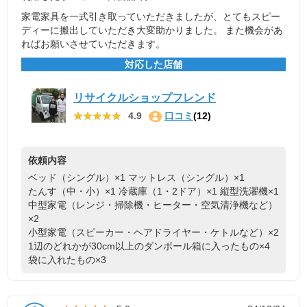
家電家具を一式引き取っていただきましたが、とてもスピー
ディーに搬出していただき大変助かりました。 また機会があ
ればお願いさせていただきます。
対応した店舗
リサイクルショップフレンド
★★★★★
★★★★★
4.9
口コミ
(12)
依頼内容
ベッド（シングル）×1
マットレス（シングル）×1
たんす（中・小）×1
冷蔵庫（1・2ドア）×1
縦型洗濯機×1
中型家電（レンジ・掃除機・ヒーター・空気清浄機など）
×2
小型家電（スピーカー・ヘアドライヤー・ケトルなど）×2
1辺のどれかが30cm以上のダンボール箱に入ったもの×4
袋に入れたもの×3