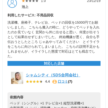
★★★★★
★★★★★
1.0
23/12/19
池上
利用したサービス: 不用品回収
洗濯機、座椅子、テレビ台、ベッドの回収を15000円でお願
いしました。 こちらも搬入の時に、どうやってベッドを入れ
たのか見ていなく 玄関から外に出せると思い、何度が出そう
として結果出せずじまいでした。 終始機嫌が悪く、自分も手
伝おうとしたところ じゃあやってみてください とイライラ
をこちらに向けられてしまいました。 こちらの説明不足かも
しれませんが、イライラした態度で対応はとても残念でし
た。
対応した店舗
シャムシティ（SDS合同会社）
★★★★★
★★★★★
4.4
口コミ
(7)
依頼内容
ベッド（シングル）×1
テレビ台×1
縦型洗濯機×1
中型家電（レンジ・掃除機・ヒーター・空気清浄機など）