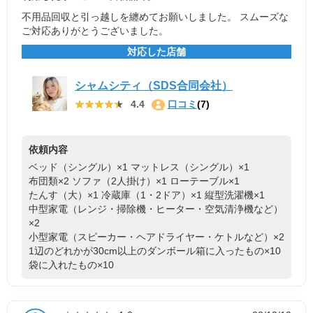
不用品回収と引っ越しを纏めてお願いしました。 スムーズな
ご対応ありがとうございました。
対応した店舗
シャムシティ（SDS合同会社）
★★★★★
★★★★★
4.4
口コミ
(7)
依頼内容
ベッド（シングル）×1
マットレス（シングル）×1
布団類×2
ソファ（2人掛け）×1
ローテーブル×1
たんす（大）×1
冷蔵庫（1・2ドア）×1
縦型洗濯機×1
中型家電（レンジ・掃除機・ヒーター・空気清浄機など）
×2
小型家電（スピーカー・ヘアドライヤー・ケトルなど）×2
1辺のどれかが30cm以上のダンボール箱に入ったもの×10
袋に入れたもの×10