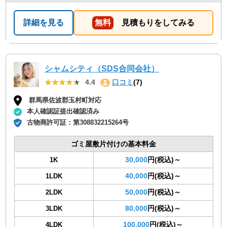
詳細を見る
無料
見積もりをしてみる
シャムシティ（SDS合同会社）
★★★★★
★★★★★
4.4
口コミ
(7)
群馬県佐波郡玉村町対応
本人確認証提出確認済み
古物商許可証：
第308832215264号
ゴミ屋敷片付けの基本料金
30,000
円(税込)～
1K
40,000
円(税込)～
1LDK
50,000
円(税込)～
2LDK
80,000
円(税込)～
3LDK
100,000
円(税込)～
4LDK