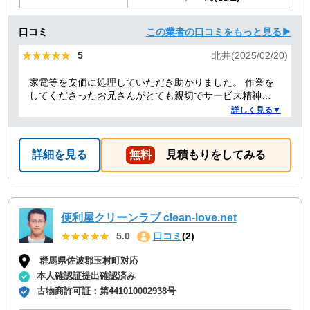
口コミ
この業者の口コミをもっと見る▶
★★★★★
★★★★★
5
北井(2025/02/20)
家電等を安価に処理していただき助かりました。 作業を
してくださったお兄さんがとても親切でサービス精神溢
れる方でした！
詳しく見る▼
詳細を見る
無料
見積もりをしてみる
便利屋クリーンラブ clean-love.net
★★★★★
★★★★★
5.0
口コミ
(2)
群馬県佐波郡玉村町対応
本人確認証提出確認済み
古物商許可証：
第441010002938号