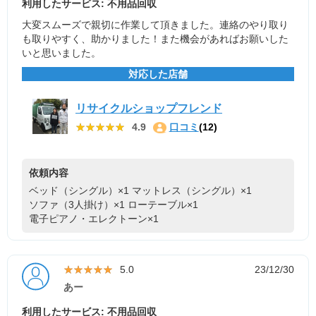
利用したサービス: 不用品回収
大変スムーズで親切に作業して頂きました。連絡のやり取り
も取りやすく、助かりました！また機会があればお願いした
いと思いました。
対応した店舗
リサイクルショップフレンド
★★★★★
★★★★★
4.9
口コミ
(12)
依頼内容
ベッド（シングル）×1
マットレス（シングル）×1
ソファ（3人掛け）×1
ローテーブル×1
電子ピアノ・エレクトーン×1
★★★★★
★★★★★
5.0
23/12/30
あー
利用したサービス: 不用品回収