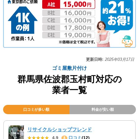
更新日時:
2025年03月17日
ゴミ屋敷片付け
群馬県佐波郡玉村町対応の
業者一覧
口コミが多い順
料金が安い順
リサイクルショップフレンド
★★★★★
★★★★★
4.9
口コミ
(12)