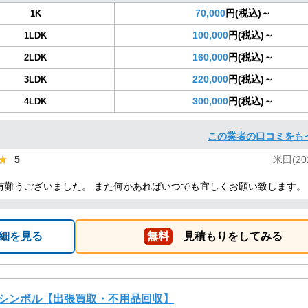
70,000
円(税込)～
1K
100,000
円(税込)～
1LDK
160,000
円(税込)～
2LDK
220,000
円(税込)～
3LDK
300,000
円(税込)～
4LDK
この業者の口コミをも
★
★
5
米田(202
有難うございました。 また何かあればいつでも宜しくお願い致します。
細を見る
無料
見積もりをしてみる
シンボル【出張買取・不用品回収】