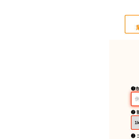
❶
❷ 
❸ 