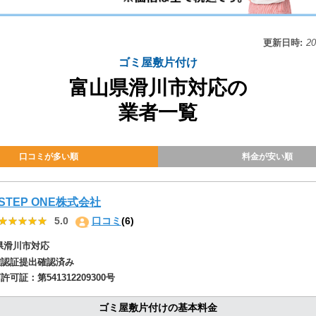
更新日時:
2
ゴミ屋敷片付け
富山県滑川市対応の
業者一覧
口コミが多い順
料金が安い順
STEP ONE株式会社
★★★★★
★★★★★
5.0
口コミ
(6)
県滑川市対応
確認証提出確認済み
商許可証：
第541312209300号
ゴミ屋敷片付けの基本料金