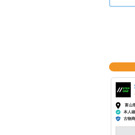
富山
本人
古物