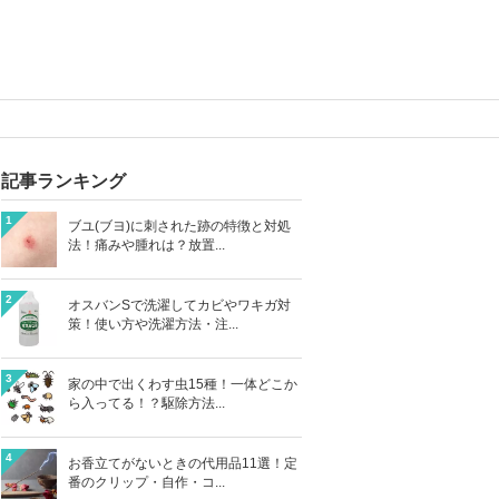
記事ランキング
1
ブユ(ブヨ)に刺された跡の特徴と対処
法！痛みや腫れは？放置...
2
オスバンSで洗濯してカビやワキガ対
策！使い方や洗濯方法・注...
3
家の中で出くわす虫15種！一体どこか
ら入ってる！？駆除方法...
4
お香立てがないときの代用品11選！定
番のクリップ・自作・コ...