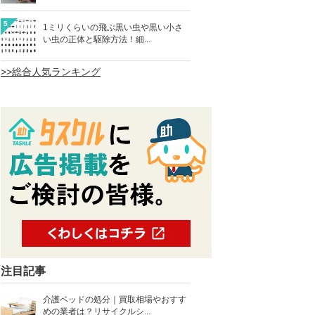
5
1ミリくらいの飛ぶ黒い虫や黒い小さ
い虫の正体と駆除方法！細...
>>総合人気ランキング
注目記事
介護ベッドの処分｜買取相場やおすす
めの業者は？リサイクルシ...