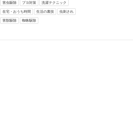
害虫駆除
ブヨ対策
洗濯テクニック
在宅・おうち時間
生活の裏技
虫刺され
害獣駆除
蜘蛛駆除