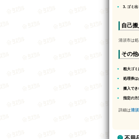
3. ゴミ
自己搬
清須市は処
その他
粗大ゴミ
処理券は
搬入でき
指定の方
詳細は
清須
不用