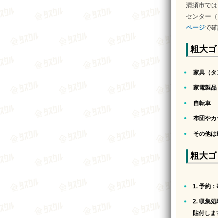
清須市では
センター（
ページ
で確
粗大ゴ
家具（タ
家電製品
自転車
布団やカ
その他は
粗大ゴ
1. 予約
：
2. 収集
貼付しま