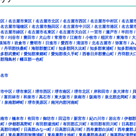
種区
/
名古屋市東区
/
名古屋市北区
/
名古屋市西区
/
名古屋市中村区
/
名古屋
/
名古屋市瑞穂区
/
名古屋市熱田区
/
名古屋市中川区
/
名古屋市港区
/
名古屋
/
名古屋市緑区
/
名古屋市名東区
/
名古屋市天白区
/
一宮市
/
瀬戸市
/
半田市
南市
/
刈谷市
/
豊田市
/
犬山市
/
常滑市
/
江南市
/
小牧市
/
稲沢市
/
東海市
/
大
張旭市
/
岩倉市
/
豊明市
/
日進市
/
愛西市
/
清須市
/
北名古屋市
/
弥富市
/
み
市
/
丹羽郡扶桑町
/
海部郡蟹江町
/
知多郡阿久比町
/
知多郡東浦町
/
知多郡南
知多郡武豊町
/
愛知郡東郷町
/
愛知郡長久手町
/
西春日井郡豊山町
/
丹羽郡大
部郡飛島村
/
幡豆郡一色町
桑名市
堺市中区
/
堺市東区
/
堺市西区
/
堺市南区
/
堺市北区
/
岸和田市
/
泉大津市
/
市
/
富田林市
/
和泉市
/
高石市
/
東大阪市
/
泉南市
/
阪南市
/
泉北郡忠岡町
/
泉
町
/
泉南郡岬町
/
堺市美原区
/
南河内郡河南町
海南市
/
橋本市
/
有田市
/
御坊市
/
田辺市
/
新宮市
/
紀の川市
/
岩出市
/
伊都郡
山町
/
伊都郡高野町
/
有田郡湯浅町
/
有田郡広川町
/
有田郡有田川町
/
日高郡
日高郡印南町
/
日高郡みなべ町
/
日高郡日高川町
/
西牟婁郡白浜町
/
西牟婁郡
み町
/
東牟婁郡那智勝浦町
/
東牟婁郡太地町
/
東牟婁郡串本町
/
海草郡紀美野