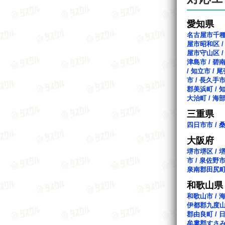
愛知県
名古屋市千
屋市昭和区
屋市守山区
津島市
/
碧
/
知立市
/
尾
市
/
長久手
郡美浜町
/
大治町
/
海
三重県
四日市市
/
大阪府
堺市堺区
/
市
/
泉佐野
泉南郡田尻
和歌山県
和歌山市
/
伊都郡九度
郡由良町
/
牟婁郡すさ