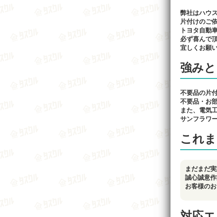
弊社はハウ
片付けのご
トヨタ自動
必ず喜んで
宜しくお願
強みと
不要品の片
不要品・お
また、電気
サンフラワ
これま
まだまだ実
誠心誠意作
お客様のお
対応エ