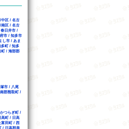
市中区
/
名古
市南区
/
名古
/
春日井市
/
府市
/
知多市
よし市
/
あま
知多町
/
知多
口町
/
海部郡
貝塚市
/
八尾
南郡熊取町
/
かつらぎ町
/
日高町
/
日高
上富田町
/
西
町
/
日高郡美