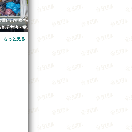
大量に出す際の注
不用品回収業者を使うメリット
引っ越しでゴミ
な処分方法・業者
とデメリットとは？
は？業者に頼む
の目安とは
て
もっと見る