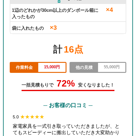
×4
1辺のどれかが30cm以上のダンボール箱に
入ったもの
×3
袋に入れたもの
計
16点
15,000円
55,000円
作業料金
他の見積
72%
一括見積もりで
安くなりました！
─ お客様の口コミ ─
★★★★★
★★★★★
5.0
家電家具を一式引き取っていただきましたが、と
てもスピーディーに搬出していただき大変助かり