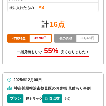
×3
袋に入れたもの
計
16点
49,500円
111,320円
作業料金
他の見積
55%
一括見積もりで
安くなりました！
2025年12月08日
神奈川県横浜市鶴見区のお客様 見積もり事例
プラン
回収点数
軽トラック
9点