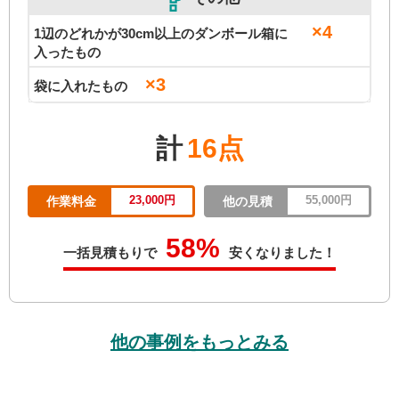
×4
1辺のどれかが30cm以上のダンボール箱に
入ったもの
×3
袋に入れたもの
計
16点
23,000円
55,000円
作業料金
他の見積
58%
一括見積もりで
安くなりました！
他の事例をもっとみる