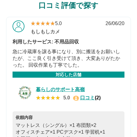
口コミ評価で探す
★★★★★
★★★★★
5.0
26/06/20
もしもしカメ
利用したサービス: 不用品回収
急に冷蔵庫を譲る事になり、別に搬送をお願いし
たが、ここ良く引き受けて頂き、大変ありがたか
った。 回収作業も丁寧でした。
対応した店舗
暮らしのサポート高嶺
★★★★★
★★★★★
5.0
口コミ
(2)
依頼内容
マットレス（シングル）×1
布団類×2
オフィスチェア×1
PCデスク×1
学習机×1