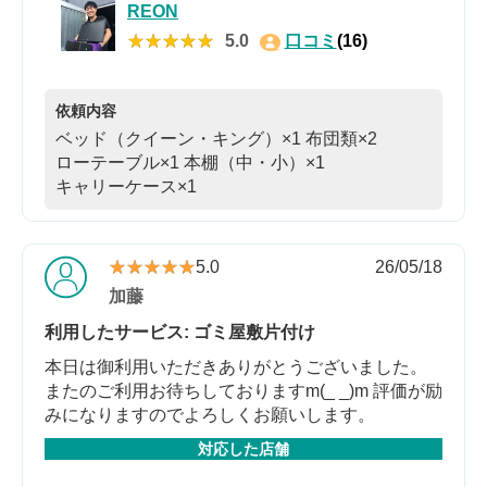
REON
★★★★★
★★★★★
5.0
口コミ
(16)
依頼内容
ベッド（クイーン・キング）×1
布団類×2
ローテーブル×1
本棚（中・小）×1
キャリーケース×1
★★★★★
★★★★★
5.0
26/05/18
加藤
利用したサービス: ゴミ屋敷片付け
本日は御利用いただきありがとうございました。
またのご利用お待ちしておりますm(_ _)m 評価が励
みになりますのでよろしくお願いします。
対応した店舗