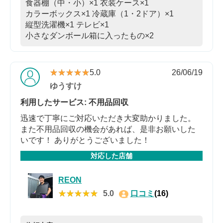
食器棚（中・小）×1
衣装ケース×1
カラーボックス×1
冷蔵庫（1・2ドア）×1
縦型洗濯機×1
テレビ×1
小さなダンボール箱に入ったもの×2
★★★★★
★★★★★
5.0
26/06/19
ゆうすけ
利用したサービス: 不用品回収
迅速で丁寧にご対応いただき大変助かりました。
また不用品回収の機会があれば、是非お願いした
いです！ ありがとうございました！
対応した店舗
REON
★★★★★
★★★★★
5.0
口コミ
(16)