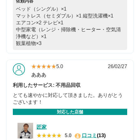
依頼内容
ベッド（シングル）×1
マットレス（セミダブル）×1
縦型洗濯機×1
エアコン×2
テレビ×1
中型家電（レンジ・掃除機・ヒーター・空気清
浄機など）×1
観葉植物×3
★★★★★
★★★★★
5.0
26/02/27
あああ
利用したサービス: 不用品回収
とても速やかに対応して頂きました。ありがとう
ございます！
対応した店舗
匠家
★★★★★
★★★★★
5.0
口コミ
(13)