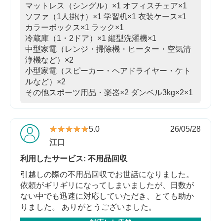
マットレス（シングル）×1
オフィスチェア×1
ソファ（1人掛け）×1
学習机×1
衣装ケース×1
カラーボックス×1
ラック×1
冷蔵庫（1・2ドア）×1
縦型洗濯機×1
中型家電（レンジ・掃除機・ヒーター・空気清
浄機など）×2
小型家電（スピーカー・ヘアドライヤー・ケト
ルなど）×2
その他スポーツ用品・楽器×2
ダンベル3kg×2×1
★★★★★
★★★★★
5.0
26/05/28
江口
利用したサービス: 不用品回収
引越しの際の不用品回収でお世話になりました。
依頼がギリギリになってしまいましたが、日数が
ない中でも迅速に対応していただき、とても助か
りました。 ありがとうございました。