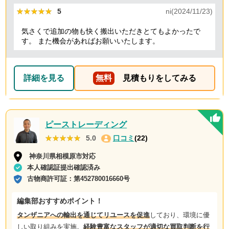
★★★★★
★★★★★
5
ni(2024/11/23)
気さくで追加の物も快く搬出いただきとてもよかったで
す。 また機会があればお願いいたします。
詳細を見る
無料
見積もりをしてみる
ピーストレーディング
★★★★★
★★★★★
5.0
口コミ
(22)
神奈川県相模原市対応
本人確認証提出確認済み
古物商許可証：
第452780016660号
編集部おすすめポイント！
タンザニアへの輸出を通じてリユースを促進
しており、環境に優
しい取り組みを実施。
経験豊富なスタッフが適切な買取判断を行