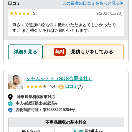
口コミ
この業者の口コミをもっと見る▶
★★★★★
★★★★★
5
ni(2024/11/23)
気さくで追加の物も快く搬出いただきとてもよかったで
す。 また機会があればお願いいたします。
詳細を見る
無料
見積もりをしてみる
シャムシティ（SDS合同会社）
★★★★★
★★★★★
4.4
口コミ
(7)
神奈川県相模原市対応
本人確認証提出確認済み
古物商許可証：
第308832215264号
不用品回収の基本料金
8,000
円(税込)～
軽トラック