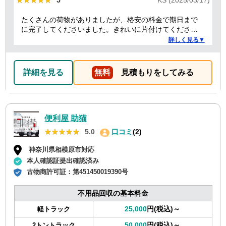
★★★★★
★★★★★
5
KS (2025/03/17)
たくさんの荷物がありましたが、格安の料金で期日まで
に完了してくださいました。きれいに片付けてくださり
ありがとうございました。作業の進捗も報告してくださ
詳しく見る▼
り安心できました。
詳細を見る
無料
見積もりをしてみる
便利屋 助猫
★★★★★
★★★★★
5.0
口コミ
(2)
神奈川県相模原市対応
本人確認証提出確認済み
古物商許可証：
第451450019390号
不用品回収の基本料金
25,000
円(税込)～
軽トラック
50,000
円(税込)～
2トントラック