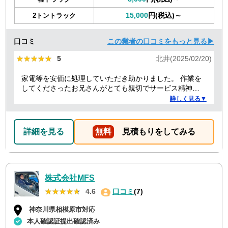
15,000
円(税込)～
2トントラック
口コミ
この業者の口コミをもっと見る▶
★★★★★
★★★★★
5
北井(2025/02/20)
家電等を安価に処理していただき助かりました。 作業を
してくださったお兄さんがとても親切でサービス精神溢
れる方でした！
詳しく見る▼
詳細を見る
無料
見積もりをしてみる
株式会社MFS
★★★★★
★★★★★
4.6
口コミ
(7)
神奈川県相模原市対応
本人確認証提出確認済み