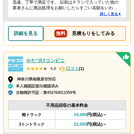
迅速、丁寧で満足です。 以前はチラシで入っていた他の
業者さんに廃品処理をお願いしたらすごい高額をいわれ
たことがありましたが、クリーランドさんは提示額通り
詳しく見る▼
でした。 安心できたので、また機会があればお願いしよ
うと思っております。
詳細を見る
無料
見積もりをしてみる
かたづけコンビニ
★★★★★
★★★★★
4.0
口コミ
(1)
神奈川県相模原市対応
本人確認証提出確認済み
古物商許可証：
第452760011559号
不用品回収の基本料金
10,000
円(税込)～
軽トラック
22,500
円(税込)～
2トントラック