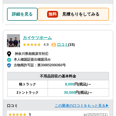
詳細を見る
無料
見積もりをしてみる
カイケツホーム
★★★★★
★★★★★
4.9
口コミ
(15)
神奈川県相模原市対応
本人確認証提出確認済み
古物商許可証：
第308852006960号
不用品回収の基本料金
8,000
円(税込)～
軽トラック
30,000
円(税込)～
2トントラック
口コミ
この業者の口コミをもっと見る▶
★★★★★
★★★★★
5
jp(2025/07/21)