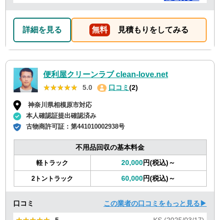
親切丁寧な方で良かったです。料金も納得の価格で、助
かりました。 本当にありがとうございました。今後も頑
張ってください
詳細を見る
無料
見積もりをしてみる
便利屋クリーンラブ clean-love.net
★★★★★
★★★★★
5.0
口コミ
(2)
神奈川県相模原市対応
本人確認証提出確認済み
古物商許可証：
第441010002938号
不用品回収の基本料金
20,000
円(税込)～
軽トラック
60,000
円(税込)～
2トントラック
口コミ
この業者の口コミをもっと見る▶