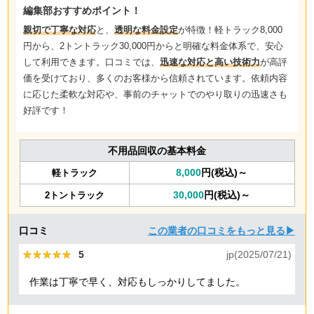
編集部おすすめポイント！
親切で丁寧な対応
と、
透明な料金設定
が特徴！軽トラック8,000
円から、2トントラック30,000円からと明確な料金体系で、安心
して利用できます。口コミでは、
迅速な対応と高い技術力
が高評
価を受けており、多くのお客様から信頼されています。依頼内容
に応じた柔軟な対応や、事前のチャットでのやり取りの迅速さも
好評です！
不用品回収の基本料金
8,000
円(税込)～
軽トラック
30,000
円(税込)～
2トントラック
口コミ
この業者の口コミをもっと見る▶
★★★★★
★★★★★
5
jp(2025/07/21)
作業は丁寧で早く、対応もしっかりしてました。