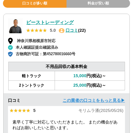
口コミが多い順
料金が安い順
ピーストレーディング
★★★★★
★★★★★
5.0
口コミ
(22)
神奈川県相模原市対応
本人確認証提出確認済み
古物商許可証：
第452780016660号
不用品回収の基本料金
15,000
円(税込)～
軽トラック
25,000
円(税込)～
2トントラック
口コミ
この業者の口コミをもっと見る▶
★★★★★
★★★★★
5
モリムラ潘(2025/05/26)
素早く丁寧に対応していただきました。 またの機会があ
ればお願いしたいと思います。