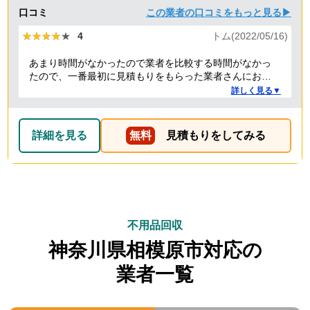
口コミ
この業者の口コミをもっと見る▶
★★★★★
★★★★★
4
トム(2022/05/16)
あまり時間がなかったので業者を比較する時間がなかっ
たので、一番最初に見積もりをもらった業者さんにお願
いしました。最初はちょっと料金が高いかなと思いまし
詳しく見る▼
たが、急いでいた事もあり家から近い業者さんだったら
しく時間もぴったり訪問してくれて、30分ぐらいの作業
で手際よくやってもらえました。作業の人もとても対応
詳細を見る
無料
見積もりをしてみる
がよく気持ちよく作業をしてもらえました。空いてるス
ペースにもう少し残荷積んでもらえたら嬉しかった。
不用品回収
神奈川県相模原市対応の
業者一覧