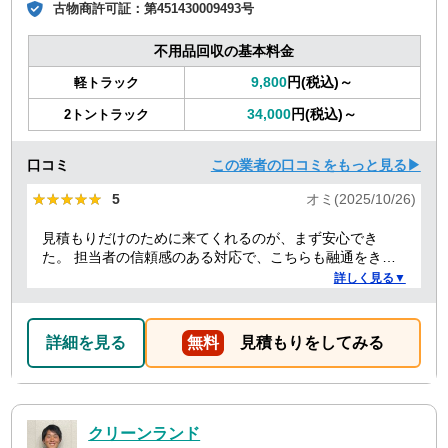
古物商許可証：
第451430009493号
不用品回収の基本料金
9,800
円(税込)～
軽トラック
34,000
円(税込)～
2トントラック
口コミ
この業者の口コミをもっと見る▶
★★★★★
★★★★★
5
オミ(2025/10/26)
見積もりだけのために来てくれるのが、まず安心でき
た。 担当者の信頼感のある対応で、こちらも融通をきか
せることで、結果的にもっとも安い価格でお願いでき
詳しく見る▼
た。 前日当日の急な依頼にも柔軟に丁寧に対応してくだ
さり、ありがたかったので満点にしました。
詳細を見る
無料
見積もりをしてみる
クリーンランド