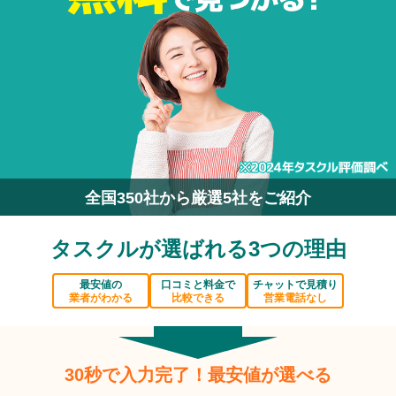
全国350社から厳選5社をご紹介
タスクルが選ばれる3つの理由
最安値の
口コミと料金で
チャットで見積り
業者がわかる
比較できる
営業電話なし
30秒で入力完了！最安値が選べる