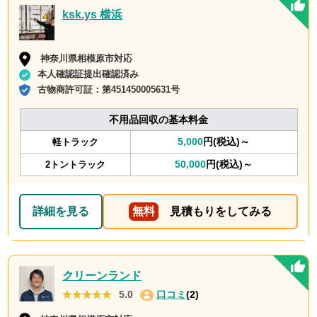
ksk.ys 横浜
神奈川県相模原市対応
本人確認証提出確認済み
古物商許可証：
第451450005631号
不用品回収の基本料金
5,000
円(税込)～
軽トラック
50,000
円(税込)～
2トントラック
詳細を見る
無料
見積もりをしてみる
クリーンランド
★★★★★
★★★★★
5.0
口コミ
(2)