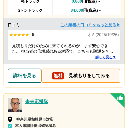
9,800
円(税込)～
軽トラック
34,000
円(税込)～
2トントラック
口コミ
この業者の口コミをもっと見る▶
★★★★★
★★★★★
5
オミ(2025/10/26)
見積もりだけのために来てくれるのが、まず安心でき
た。 担当者の信頼感のある対応で、こちらも融通をきか
せることで、結果的にもっとも安い価格でお願いでき
詳しく見る▼
た。 前日当日の急な依頼にも柔軟に丁寧に対応してくだ
さり、ありがたかったので満点にしました。
詳細を見る
無料
見積もりをしてみる
未来応援隊
神奈川県相模原市対応
本人確認証提出確認済み