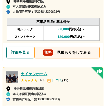
神奈川県相模原市対応
本人確認証提出確認済み
古物商許可証：
第308842320623号
不用品回収の基本料金
60,000
円(税込)～
軽トラック
120,000
円(税込)～
2トントラック
詳細を見る
無料
見積もりをしてみる
カイケツホーム
★★★★★
★★★★★
4.9
口コミ
(15)
神奈川県相模原市対応
本人確認証提出確認済み
古物商許可証：
第308852006960号