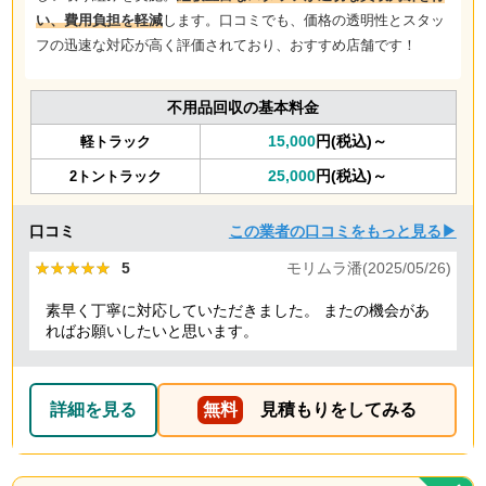
い、費用負担を軽減
します。口コミでも、価格の透明性とスタッ
フの迅速な対応が高く評価されており、おすすめ店舗です！
不用品回収の基本料金
15,000
円(税込)～
軽トラック
25,000
円(税込)～
2トントラック
口コミ
この業者の口コミをもっと見る▶
★★★★★
★★★★★
5
モリムラ潘(2025/05/26)
素早く丁寧に対応していただきました。 またの機会があ
ればお願いしたいと思います。
詳細を見る
無料
見積もりをしてみる