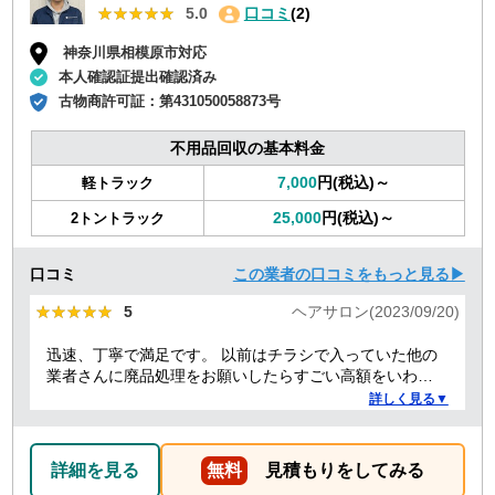
★★★★★
★★★★★
5.0
口コミ
(2)
神奈川県相模原市対応
本人確認証提出確認済み
古物商許可証：
第431050058873号
不用品回収の基本料金
7,000
円(税込)～
軽トラック
25,000
円(税込)～
2トントラック
口コミ
この業者の口コミをもっと見る▶
★★★★★
★★★★★
5
ヘアサロン(2023/09/20)
迅速、丁寧で満足です。 以前はチラシで入っていた他の
業者さんに廃品処理をお願いしたらすごい高額をいわれ
たことがありましたが、クリーランドさんは提示額通り
詳しく見る▼
でした。 安心できたので、また機会があればお願いしよ
うと思っております。
詳細を見る
無料
見積もりをしてみる