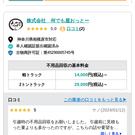
株式会社 何でも屋おっとー
★★★★★
★★★★★
5.0
口コミ
(2)
神奈川県相模原市対応
本人確認証提出確認済み
古物商許可証：
第45290005745号
不用品回収の基本料金
14,000
円(税込)～
軽トラック
29,000
円(税込)～
2トントラック
口コミ
この業者の口コミをもっと見る▶
★★★★★
★★★★★
5
ヤノ(2024/01/12)
引越時の不用品回収をお願いしました。 引越前に見積も
った量よりも多かったのですが、こちらの話や要望を聞
いていただき、感謝しています。 また担当者も明るく、
詳しく見る▼