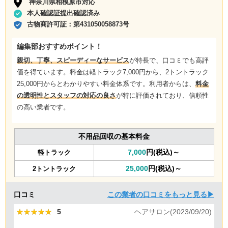
神奈川県相模原市対応
本人確認証提出確認済み
古物商許可証：
第431050058873号
編集部おすすめポイント！
親切、丁寧、スピーディーなサービス
が特長で、口コミでも高評
価を得ています。料金は軽トラック7,000円から、2トントラック
25,000円からとわかりやすい料金体系です。利用者からは、
料金
の透明性とスタッフの対応の良さ
が特に評価されており、信頼性
の高い業者です。
不用品回収の基本料金
7,000
円(税込)～
軽トラック
25,000
円(税込)～
2トントラック
口コミ
この業者の口コミをもっと見る▶
★★★★★
★★★★★
5
ヘアサロン(2023/09/20)