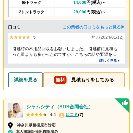
14,000
円(税込)～
軽トラック
29,000
円(税込)～
2トントラック
口コミ
この業者の口コミをもっと見る▶
★★★★★
★★★★★
5
ヤノ(2024/01/12)
引越時の不用品回収をお願いしました。 引越前に見積も
った量よりも多かったのですが、こちらの話や要望を聞
いていただき、感謝しています。 また担当者も明るく、
詳しく見る▼
親切丁寧な方で良かったです。料金も納得の価格で、助
かりました。 本当にありがとうございました。今後も頑
張ってください
詳細を見る
無料
見積もりをしてみる
シャムシティ（SDS合同会社）
★★★★★
★★★★★
4.4
口コミ
(7)
神奈川県相模原市対応
本人確認証提出確認済み