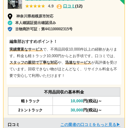
★★★★★
★★★★★
4.9
口コミ
(12)
神奈川県相模原市対応
本人確認証提出確認済み
古物商許可証：
第441100002315号
編集部おすすめポイント！
実績豊富なサービス
で、不用品回収10,000件以上の経験がありま
す。料金も軽トラック10,000円からとお手頃です。口コミでは、
スタッフの親切で丁寧な対応
や、
迅速なサービス
が高評価を受け
ています。回収できない物がほとんどなく、リサイクル料金も不
要で安心して利用いただけます！
不用品回収の基本料金
10,000
円(税込)～
軽トラック
30,000
円(税込)～
2トントラック
口コミ
この業者の口コミをもっと見る▶