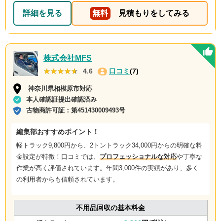
詳細を見る
無料
見積もりをしてみる
株式会社MFS
★★★★★
★★★★★
4.6
口コミ
(7)
神奈川県相模原市対応
本人確認証提出確認済み
古物商許可証：
第451430009493号
編集部おすすめポイント！
軽トラック9,800円から、2トントラック34,000円からの
明確な料
金設定
が特徴！口コミでは、
プロフェッショナルな対応
や
丁寧な
作業
が高く評価されています。年間3,000件の実績があり、多く
の利用者からも信頼されています。
不用品回収の基本料金