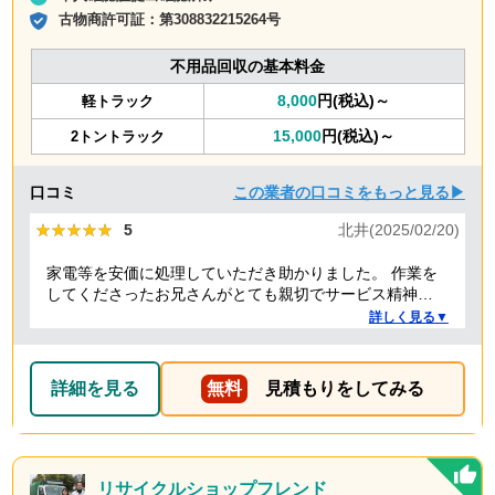
古物商許可証：
第308832215264号
不用品回収の基本料金
8,000
円(税込)～
軽トラック
15,000
円(税込)～
2トントラック
口コミ
この業者の口コミをもっと見る▶
★★★★★
★★★★★
5
北井(2025/02/20)
家電等を安価に処理していただき助かりました。 作業を
してくださったお兄さんがとても親切でサービス精神溢
れる方でした！
詳しく見る▼
詳細を見る
無料
見積もりをしてみる
リサイクルショップフレンド