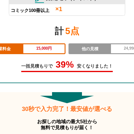
×1
コミック100冊以上
計
5点
15,000円
24,9
業料金
他の見積
39%
一括見積もりで
安くなりました！
30秒で入力完了！最安値が選べる
お探しの地域の最大5社から
無料で見積もりが届く！