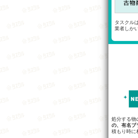
タスクル
業者しか
処分する物
の、有名ブ
積もり時に