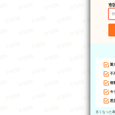
市
重
不
複
今
悪
古くなった