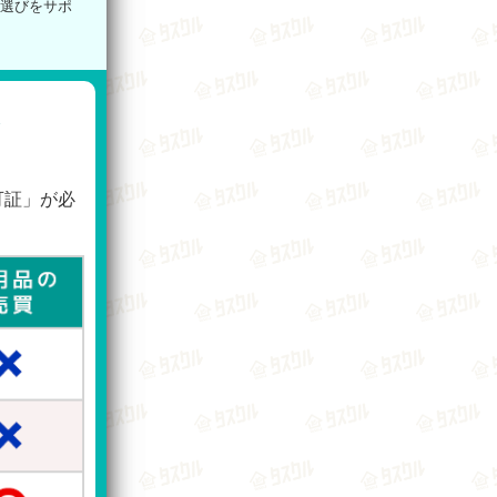
者選びをサポ
を
可証」が必