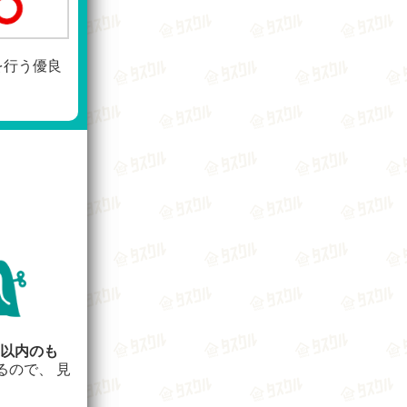
を行う優良
年以内のも
るので、 見