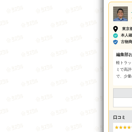
東京
本人
古物
編集部
軽トラッ
ミで高評
で、少量
口コミ
★★★★
★★★★