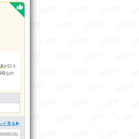
ス
が口コ
回収なの
っと見る▶
6/05/16)