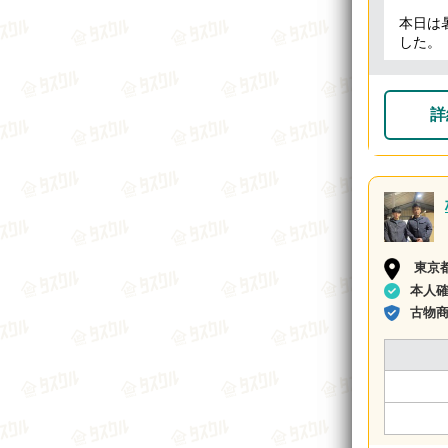
本日は
した。
詳
東京
本人
古物