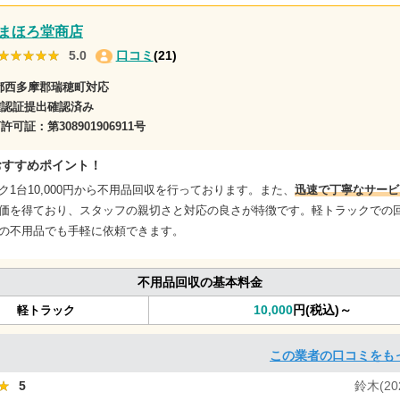
まほろ堂商店
★★★★★
★★★★★
5.0
口コミ
(21)
都西多摩郡瑞穂町対応
確認証提出確認済み
商許可証：
第308901906911号
おすすめポイント！
ク1台10,000円から不用品回収を行っております。また、
迅速で丁寧なサービ
価を得ており、スタッフの親切さと対応の良さが特徴です。軽トラックでの
の不用品でも手軽に依頼できます。
不用品回収の基本料金
10,000
円(税込)～
軽トラック
この業者の口コミをも
★
★
5
鈴木(202