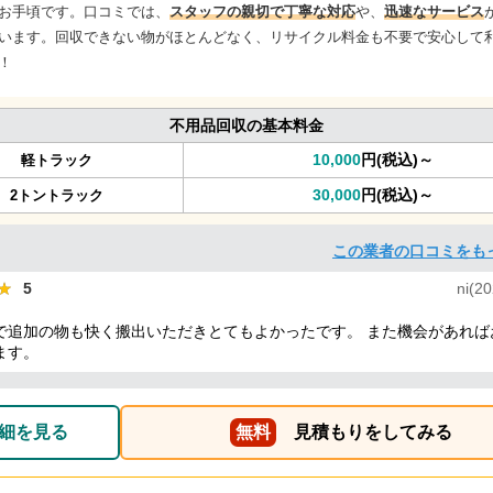
お手頃です。口コミでは、
スタッフの親切で丁寧な対応
や、
迅速なサービス
います。回収できない物がほとんどなく、リサイクル料金も不要で安心して
！
不用品回収の基本料金
10,000
円(税込)～
軽トラック
30,000
円(税込)～
2トントラック
この業者の口コミをも
★
★
5
ni(20
で追加の物も快く搬出いただきとてもよかったです。 また機会があれば
ます。
細を見る
無料
見積もりをしてみる