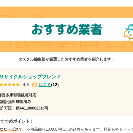
タスクル編集部が厳選したおすすめ業者を紹介します！
リサイクルショップフレンド
★★★★★
★★★★★
4.9
口コミ
(12)
都西多摩郡瑞穂町対応
確認証提出確認済み
商許可証：
第441100002315号
おすすめポイント！
なサービス
で、不用品回収10,000件以上の経験があります。料金も軽トラック1