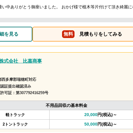
暑い中ありがとう御座いました。 おかげ様で植木等片付けて頂き綺麗に
細を見る
無料
見積もりをしてみる
株式会社 比嘉商事
都西多摩郡瑞穂町対応
確認証提出確認済み
商許可証：
第307792416259号
不用品回収の基本料金
20,000
円(税込)～
軽トラック
50,000
円(税込)～
2トントラック