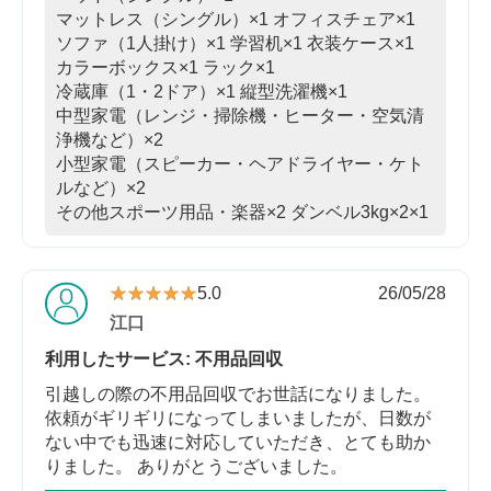
マットレス（シングル）×1
オフィスチェア×1
ソファ（1人掛け）×1
学習机×1
衣装ケース×1
カラーボックス×1
ラック×1
冷蔵庫（1・2ドア）×1
縦型洗濯機×1
中型家電（レンジ・掃除機・ヒーター・空気清
浄機など）×2
小型家電（スピーカー・ヘアドライヤー・ケト
ルなど）×2
その他スポーツ用品・楽器×2
ダンベル3kg×2×1
★★★★★
★★★★★
5.0
26/05/28
江口
利用したサービス: 不用品回収
引越しの際の不用品回収でお世話になりました。
依頼がギリギリになってしまいましたが、日数が
ない中でも迅速に対応していただき、とても助か
りました。 ありがとうございました。