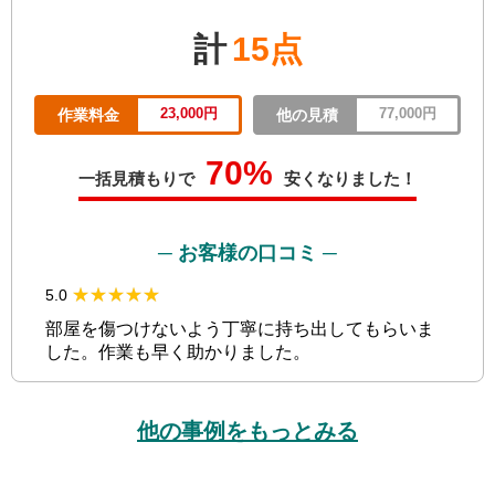
計
15点
23,000円
77,000円
作業料金
他の見積
70%
一括見積もりで
安くなりました！
─ お客様の口コミ ─
★★★★★
★★★★★
5.0
部屋を傷つけないよう丁寧に持ち出してもらいま
した。作業も早く助かりました。
他の事例をもっとみる