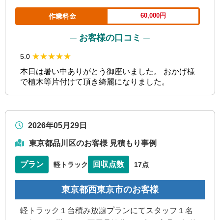
60,000円
作業料金
─ お客様の口コミ ─
★★★★★
★★★★★
5.0
本日は暑い中ありがとう御座いました。 おかげ様
で植木等片付けて頂き綺麗になりました。
2026年05月29日
東京都品川区のお客様 見積もり事例
プラン
回収点数
軽トラック
17点
東京都西東京市のお客様
軽トラック１台積み放題プランにてスタッフ１名