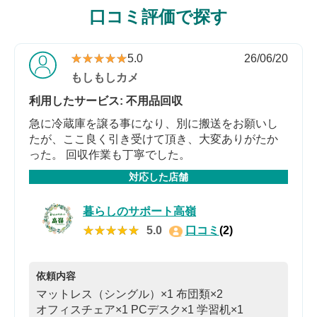
口コミ評価で探す
★★★★★
★★★★★
5.0
26/06/20
もしもしカメ
利用したサービス: 不用品回収
急に冷蔵庫を譲る事になり、別に搬送をお願いし
たが、ここ良く引き受けて頂き、大変ありがたか
った。 回収作業も丁寧でした。
対応した店舗
暮らしのサポート高嶺
★★★★★
★★★★★
5.0
口コミ
(2)
依頼内容
マットレス（シングル）×1
布団類×2
オフィスチェア×1
PCデスク×1
学習机×1