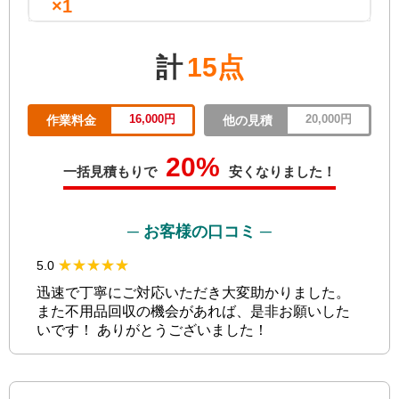
×1
計
15点
16,000円
20,000円
作業料金
他の見積
20%
一括見積もりで
安くなりました！
─ お客様の口コミ ─
★★★★★
★★★★★
5.0
迅速で丁寧にご対応いただき大変助かりました。
また不用品回収の機会があれば、是非お願いした
いです！ ありがとうございました！