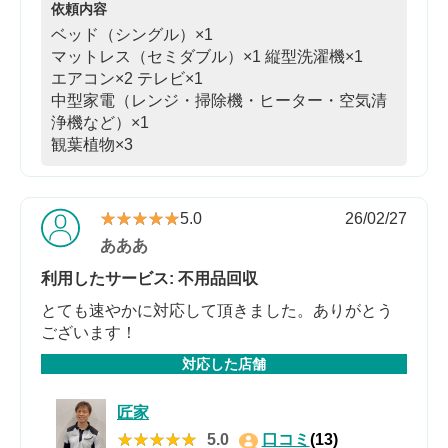
依頼内容
ベッド（シングル）×1
マットレス（セミダブル）×1
縦型洗濯機×1
エアコン×2
テレビ×1
中型家電（レンジ・掃除機・ヒーター・空気清
浄機など）×1
観葉植物×3
★★★★★
★★★★★
5.0
26/02/27
あああ
利用したサービス: 不用品回収
とても速やかに対応して頂きました。ありがとう
ございます！
対応した店舗
匠家
★★★★★
★★★★★
5.0
口コミ
(13)