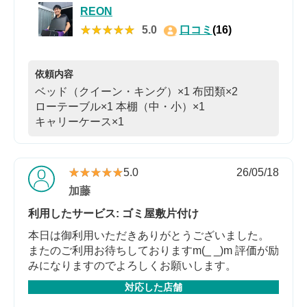
REON
★★★★★
★★★★★
5.0
口コミ
(16)
依頼内容
ベッド（クイーン・キング）×1
布団類×2
ローテーブル×1
本棚（中・小）×1
キャリーケース×1
★★★★★
★★★★★
5.0
26/05/18
加藤
利用したサービス: ゴミ屋敷片付け
本日は御利用いただきありがとうございました。
またのご利用お待ちしておりますm(_ _)m 評価が励
みになりますのでよろしくお願いします。
対応した店舗