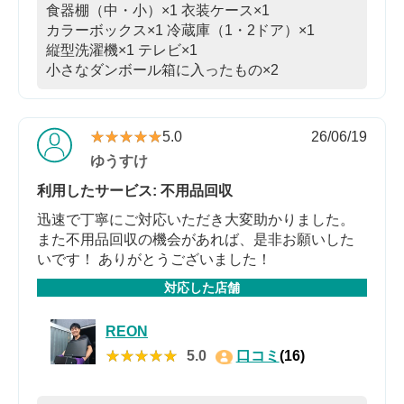
食器棚（中・小）×1
衣装ケース×1
カラーボックス×1
冷蔵庫（1・2ドア）×1
縦型洗濯機×1
テレビ×1
小さなダンボール箱に入ったもの×2
★★★★★
★★★★★
5.0
26/06/19
ゆうすけ
利用したサービス: 不用品回収
迅速で丁寧にご対応いただき大変助かりました。
また不用品回収の機会があれば、是非お願いした
いです！ ありがとうございました！
対応した店舗
REON
★★★★★
★★★★★
5.0
口コミ
(16)