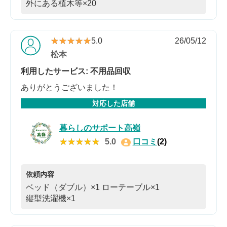
外にある植木等×20
★★★★★
★★★★★
5.0
26/05/12
松本
利用したサービス: 不用品回収
ありがとうございました！
対応した店舗
暮らしのサポート高嶺
★★★★★
★★★★★
5.0
口コミ
(2)
依頼内容
ベッド（ダブル）×1
ローテーブル×1
縦型洗濯機×1