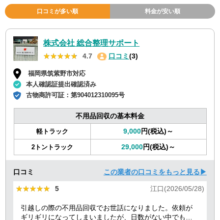
口コミが多い順
料金が安い順
株式会社 総合整理サポート
★★★★★
★★★★★
4.7
口コミ
(3)
福岡県筑紫野市対応
本人確認証提出確認済み
古物商許可証：
第904012310095号
不用品回収の基本料金
9,000
円(税込)～
軽トラック
29,000
円(税込)～
2トントラック
口コミ
この業者の口コミをもっと見る▶
★★★★★
★★★★★
5
江口(2026/05/28)
引越しの際の不用品回収でお世話になりました。依頼が
ギリギリになってしまいましたが、日数がない中でも迅