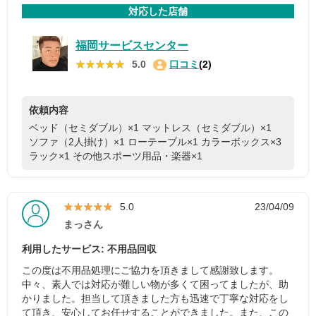
対応した店舗
福岡サービスセンター
★★★★★
★★★★★
5.0
口コミ
(2)
依頼内容
ベッド（セミダブル）×1
マットレス（セミダブル）×1
ソファ（2人掛け）×1
ローテーブル×1
カラーボックス×3
ラック×1
その他スポーツ用品・楽器×1
★★★★★
★★★★★
5.0
23/04/09
まっさん
利用したサービス: 不用品回収
この度は不用品処理にご協力を頂きまして感謝致します。
中々、素人では対応が難しい物が多くて困ってましたが、助
かりました。担当して頂きました方も迅速で丁寧な対応をし
て頂き、安心してお任せすることができました。また、この