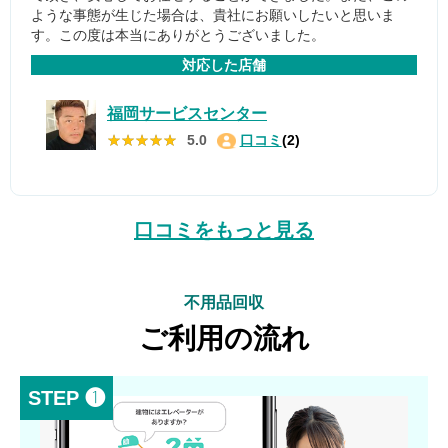
ような事態が生じた場合は、貴社にお願いしたいと思いま
す。この度は本当にありがとうございました。
対応した店舗
福岡サービスセンター
★★★★★
★★★★★
5.0
口コミ
(2)
口コミをもっと見る
不用品回収
ご利用の流れ
STEP ❶