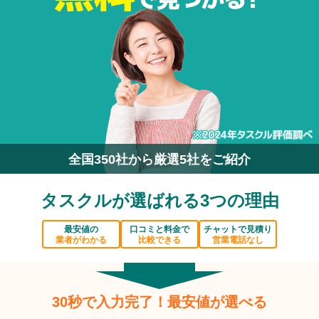
全国350社から厳選5社をご紹介
タスクルが選ばれる3つの理由
最安値の
口コミと料金で
チャットで見積り
業者がわかる
比較できる
営業電話なし
30秒で入力完了！最安値が選べる