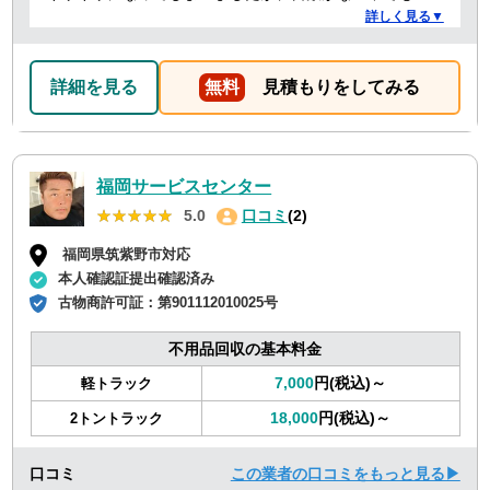
速に対応していただき、とても助かりました。 ありがと
詳しく見る▼
うございました。
詳細を見る
無料
見積もりをしてみる
福岡サービスセンター
★★★★★
★★★★★
5.0
口コミ
(2)
福岡県筑紫野市対応
本人確認証提出確認済み
古物商許可証：
第901112010025号
不用品回収の基本料金
7,000
円(税込)～
軽トラック
18,000
円(税込)～
2トントラック
口コミ
この業者の口コミをもっと見る▶