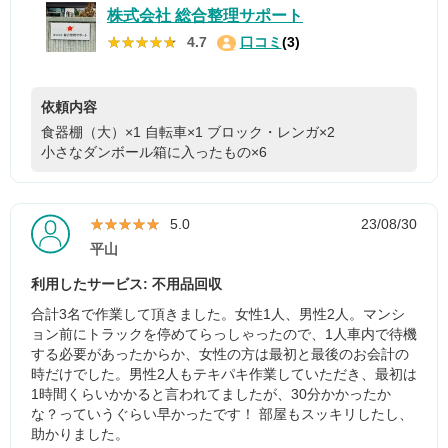
株式会社 総合整理サポート
★★★★★
★★★★★
4.7
口コミ
(3)
依頼内容
食器棚（大）×1
自転車×1
ブロック・レンガ×2
小さなダンボール箱に入ったもの×6
★★★★★
★★★★★
5.0
23/08/30
平山
利用したサービス: 不用品回収
合計3名で作業して頂きました。女性1人、男性2人。マンシ
ョン前にトラックを停めてらっしゃったので、1人車内で待機
する必要があったからか、女性の方は最初と最後のお会計の
時だけでした。男性2人もテキパキ作業していただき、最初は
1時間くらいかかると言われてましたが、30分かかったか
な？っていうぐらい早かったです！ 部屋もスッキリしたし、
助かりました。