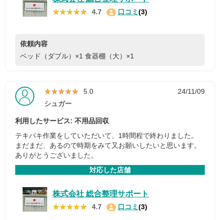
★★★★★
★★★★★
4.7
口コミ
(3)
依頼内容
ベッド（ダブル）×1
食器棚（大）×1
★★★★★
★★★★★
5.0
24/11/09
シュガー
利用したサービス: 不用品回収
テキパキ作業をしていただいて、1時間程で終わりました。
まだまだ、あるので時期をみて又お願いしたいと思います。
ありがとうございました。
対応した店舗
株式会社 総合整理サポート
★★★★★
★★★★★
4.7
口コミ
(3)