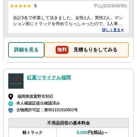
★★★★★
★★★★★
5
平山(2023/08/30)
合計3名で作業して頂きました。女性1人、男性2人。マン
ション前にトラックを停めてらっしゃったので、1人車内
で待機する必要があったからか、女性の方は最初と最後
詳しく見る▼
のお会計の時だけでした。男性2人もテキパキ作業してい
ただき、最初は1時間くらいかかると言われてましたが、
30分かかったかな？っていうぐらい早かったです！ 部屋
詳細を見る
無料
見積もりをしてみる
もスッキリしたし、助かりました。
紅葉リサイクル福岡
福岡県筑紫野市対応
本人確認証提出確認済み
古物商許可証：
第901151910003号
不用品回収の基本料金
8,000
円(税込)～
軽トラック