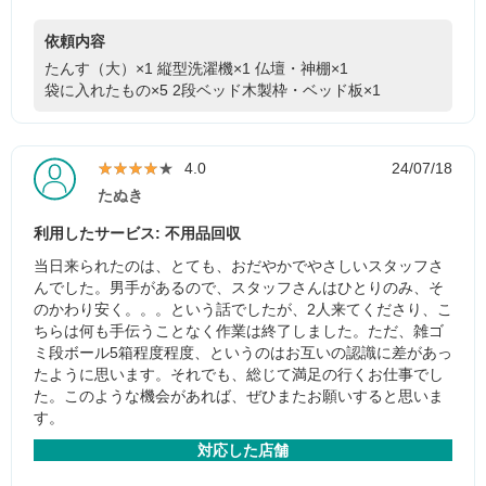
依頼内容
たんす（大）×1
縦型洗濯機×1
仏壇・神棚×1
袋に入れたもの×5
2段ベッド木製枠・ベッド板×1
★★★★★
★★★★★
4.0
24/07/18
たぬき
利用したサービス: 不用品回収
当日来られたのは、とても、おだやかでやさしいスタッフさ
んでした。男手があるので、スタッフさんはひとりのみ、そ
のかわり安く。。。という話でしたが、2人来てくださり、こ
ちらは何も手伝うことなく作業は終了しました。ただ、雑ゴ
ミ段ボール5箱程度程度、というのはお互いの認識に差があっ
たように思います。それでも、総じて満足の行くお仕事でし
た。このような機会があれば、ぜひまたお願いすると思いま
す。
対応した店舗