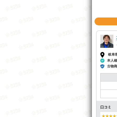
岐阜
本人
古物
口コミ
★★★★
★★★★