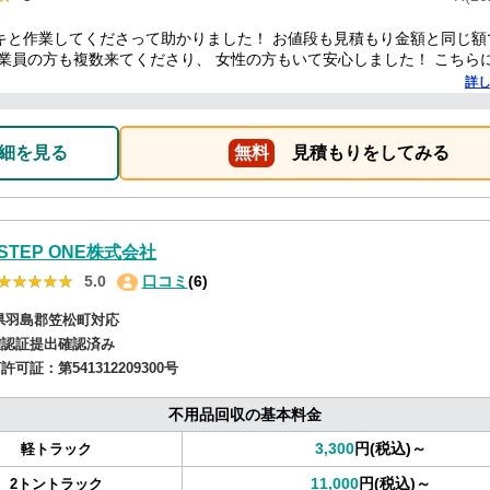
キと作業してくださって助かりました！ お値段も見積もり金額と同じ額
作業員の方も複数来てくださり、 女性の方もいて安心しました！ こちら
たです！ また何かあれば頼みたいです！
詳
細を見る
無料
見積もりをしてみる
STEP ONE株式会社
★★★★★
★★★★★
5.0
口コミ
(6)
県羽島郡笠松町対応
確認証提出確認済み
商許可証：
第541312209300号
不用品回収の基本料金
3,300
円(税込)～
軽トラック
11,000
円(税込)～
2トントラック