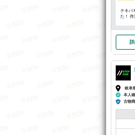
テキパ
た！ 
良かっ
詳
岐阜
本人
古物