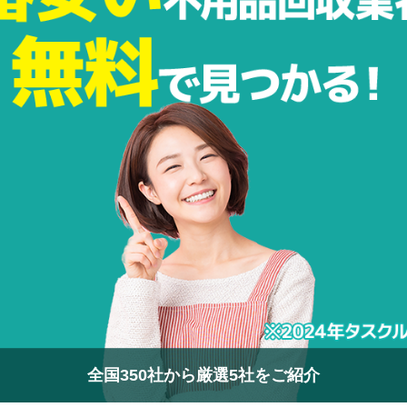
全国350社から厳選5社をご紹介