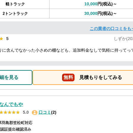
10,000
円(税込)～
軽トラック
30,000
円(税込)～
2トントラック
この業者の口コミをも
★
★
5
しずか(202
りに含んでなかった小さめの棚なども、追加料金なしで気軽に持ってっ
細を見る
無料
見積もりをしてみる
なんでもや
★★★★★
★★★★★
5.0
口コミ
(2)
県羽島郡笠松町対応
確認証提出確認済み