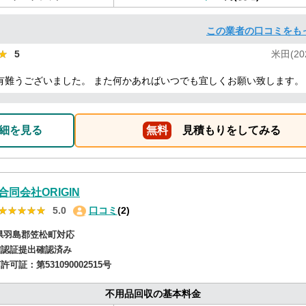
この業者の口コミをも
★
★
5
米田(202
有難うございました。 また何かあればいつでも宜しくお願い致します。
細を見る
無料
見積もりをしてみる
合同会社ORIGIN
★★★★★
★★★★★
5.0
口コミ
(2)
県羽島郡笠松町対応
確認証提出確認済み
商許可証：
第531090002515号
不用品回収の基本料金