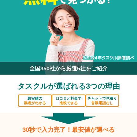
全国350社から厳選5社をご紹介
タスクルが選ばれる3つの理由
最安値の
口コミと料金で
チャットで見積り
業者がわかる
比較できる
営業電話なし
30秒で入力完了！最安値が選べる