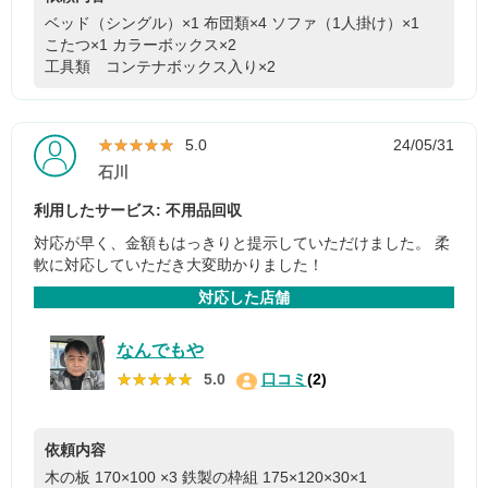
ベッド（シングル）×1
布団類×4
ソファ（1人掛け）×1
こたつ×1
カラーボックス×2
工具類 コンテナボックス入り×2
★★★★★
★★★★★
5.0
24/05/31
石川
利用したサービス: 不用品回収
対応が早く、金額もはっきりと提示していただけました。 柔
軟に対応していただき大変助かりました！
対応した店舗
なんでもや
★★★★★
★★★★★
5.0
口コミ
(2)
依頼内容
木の板 170×100 ×3
鉄製の枠組 175×120×30×1