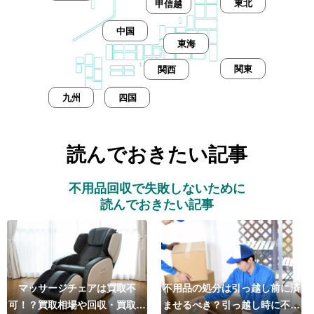
東北
甲信越
中国
東海
関東
関西
九州
四国
読んでおきたい記事
不用品回収で失敗しないために
読んでおきたい記事
マッサージチェアは買取不
不用品の処分は引っ越し前に済
可！？買取相場や回収・買取の
ませるべき？引っ越し時に不用