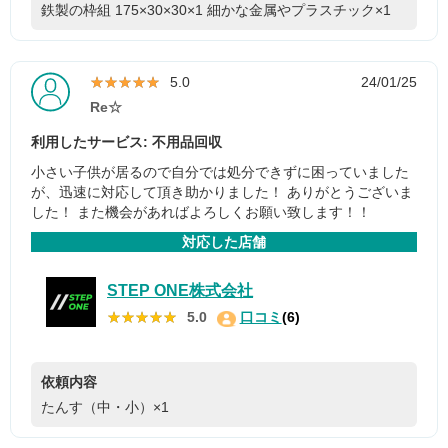
鉄製の枠組 175×30×30×1
細かな金属やプラスチック×1
★★★★★
★★★★★
5.0
24/01/25
Re☆
利用したサービス: 不用品回収
小さい子供が居るので自分では処分できずに困っていました
が、迅速に対応して頂き助かりました！ ありがとうございま
した！ また機会があればよろしくお願い致します！！
対応した店舗
STEP ONE株式会社
★★★★★
★★★★★
5.0
口コミ
(6)
依頼内容
たんす（中・小）×1