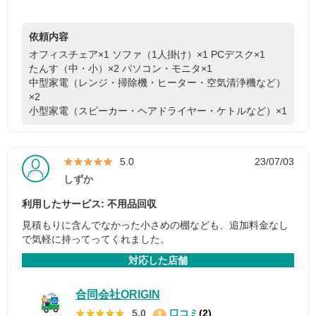
依頼内容
オフィスチェア×1
ソファ（1人掛け）×1
PCデスク×1
たんす（中・小）×2
パソコン・モニタ×1
中型家電（レンジ・掃除機・ヒーター・空気清浄機など）
×2
小型家電（スピーカー・ヘアドライヤー・ケトルなど）×1
★★★★★
★★★★★
5.0
23/07/03
しずか
利用したサービス: 不用品回収
見積もりに含んでなかった小さめの棚なども、追加料金なし
で気軽に持ってってくれました。
対応した店舗
合同会社ORIGIN
★★★★★
★★★★★
5.0
口コミ
(2)