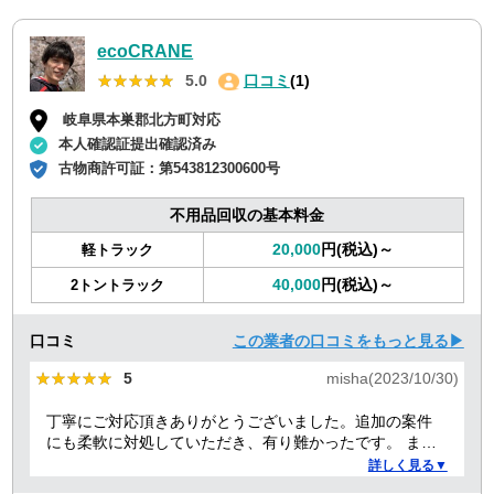
ecoCRANE
★★★★★
★★★★★
5.0
口コミ
(1)
岐阜県本巣郡北方町対応
本人確認証提出確認済み
古物商許可証：
第543812300600号
不用品回収の基本料金
20,000
円(税込)～
軽トラック
40,000
円(税込)～
2トントラック
口コミ
この業者の口コミをもっと見る▶
★★★★★
★★★★★
5
misha(2023/10/30)
丁寧にご対応頂きありがとうございました。追加の案件
にも柔軟に対処していただき、有り難かったです。 また
何かありましたらぜひよろしくお願いします。
詳しく見る▼