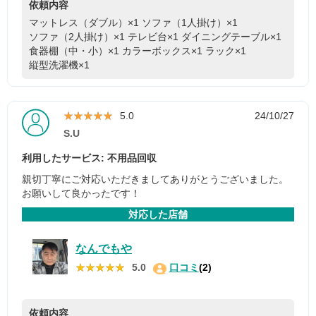
依頼内容
マットレス（ダブル）×1
ソファ（1人掛け）×1
ソファ（2人掛け）×1
テレビ台×1
ダイニングテーブル×1
食器棚（中・小）×1
カラーボックス×1
ラック×1
縦型洗濯機×1
★★★★★
★★★★★
5.0
24/10/27
S.U
利用したサービス: 不用品回収
親切丁寧にご対応いただきましてありがとうございました。
お願いして良かったです！
対応した店舗
なんでもや
★★★★★
★★★★★
5.0
口コミ
(2)
依頼内容