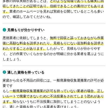
多数の回収実績があることは、
どのような現場であっても確実に回
収してきたことの証明であり、信頼できることの裏付けでもありま
す。
業者のホームページを見れば実績を公開しているところも多い
ので、確認してみてくださいね。
見積もりが分かりやすい
悪徳業者に依頼してしまうと、
無料で回収と謳っておきながら作業
後に高額な料金を請求されたり、見積もりにない追加料金を請求さ
れたりすることがあります。
したがって、見積もりが分かりやす
く、どの作業でいくらかかるのかが明確に分かる業者を選ぶように
しましょう。
適した資格を持っている
家庭から出る不用品の回収には、一般廃棄物収集運搬業の許可が必
要です
もし
一般廃棄物収集運搬業の許可を持っていない業者の場合、正し
いルートで廃棄できないために不法投棄をされてしまう恐れがあり
ます。
知らないうちに不法投棄に加担してしまうことのないよう
に、適した資格を持っている業者を選びましょう。