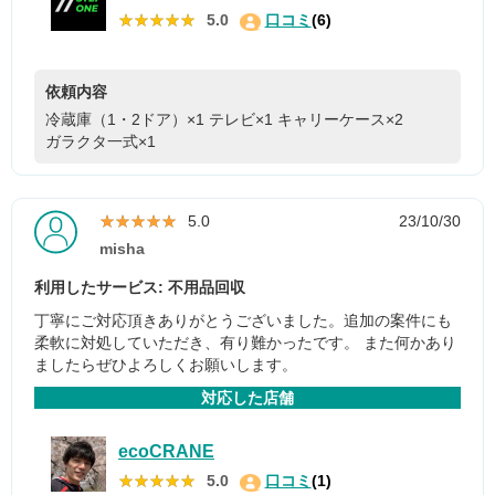
★★★★★
★★★★★
5.0
口コミ
(6)
依頼内容
冷蔵庫（1・2ドア）×1
テレビ×1
キャリーケース×2
ガラクタ一式×1
★★★★★
★★★★★
5.0
23/10/30
misha
利用したサービス: 不用品回収
丁寧にご対応頂きありがとうございました。追加の案件にも
柔軟に対処していただき、有り難かったです。 また何かあり
ましたらぜひよろしくお願いします。
対応した店舗
ecoCRANE
★★★★★
★★★★★
5.0
口コミ
(1)