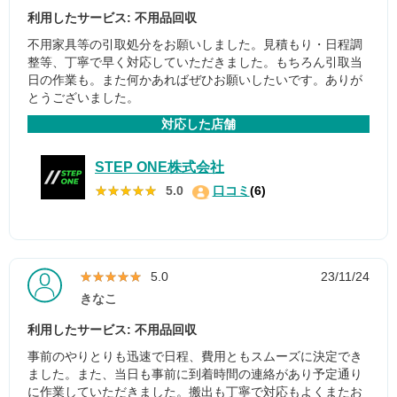
利用したサービス: 不用品回収
不用家具等の引取処分をお願いしました。見積もり・日程調
整等、丁寧で早く対応していただきました。もちろん引取当
日の作業も。また何かあればぜひお願いしたいです。ありが
とうございました。
対応した店舗
STEP ONE株式会社
★★★★★
★★★★★
5.0
口コミ
(6)
★★★★★
★★★★★
5.0
23/11/24
きなこ
利用したサービス: 不用品回収
事前のやりとりも迅速で日程、費用ともスムーズに決定でき
ました。また、当日も事前に到着時間の連絡があり予定通り
に作業していただきました。搬出も丁寧で対応もよくまたお