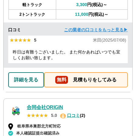
3,300
円(税込)～
軽トラック
11,000
円(税込)～
2トントラック
口コミ
この業者の口コミをもっと見る▶
★★★★★
★★★★★
5
米田(2025/07/08)
昨日は有難うございました。 また何かあればいつでも宜
しくお願い致します。
詳細を見る
無料
見積もりをしてみる
合同会社ORIGIN
★★★★★
★★★★★
5.0
口コミ
(2)
岐阜県本巣郡北方町対応
本人確認証提出確認済み