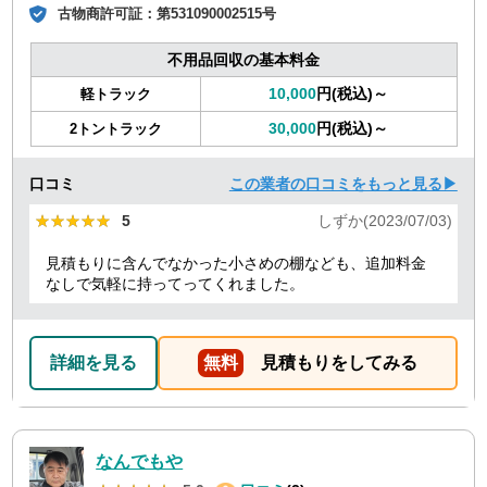
古物商許可証：
第531090002515号
不用品回収の基本料金
10,000
円(税込)～
軽トラック
30,000
円(税込)～
2トントラック
口コミ
この業者の口コミをもっと見る▶
★★★★★
★★★★★
5
しずか(2023/07/03)
見積もりに含んでなかった小さめの棚なども、追加料金
なしで気軽に持ってってくれました。
詳細を見る
無料
見積もりをしてみる
なんでもや