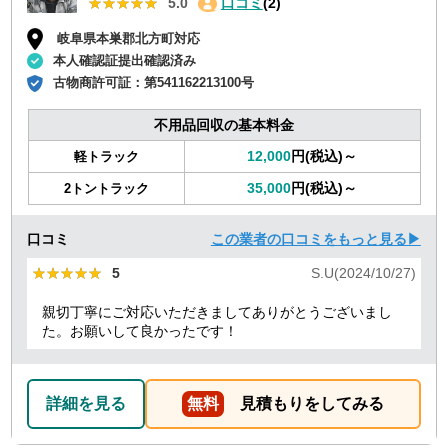
★★★★★
★★★★★
5.0
口コミ
(2)
岐阜県本巣郡北方町対応
本人確認証提出確認済み
古物商許可証：
第541162213100号
不用品回収の基本料金
12,000
円(税込)～
軽トラック
35,000
円(税込)～
2トントラック
口コミ
この業者の口コミをもっと見る▶
★★★★★
★★★★★
5
S.U(2024/10/27)
親切丁寧にご対応いただきましてありがとうございまし
た。お願いして良かったです！
詳細を見る
無料
見積もりをしてみる