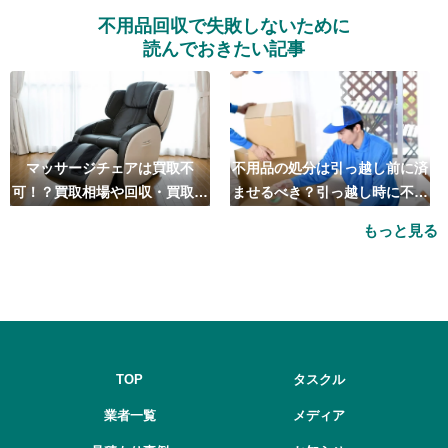
不用品回収で失敗しないために
読んでおきたい記事
マッサージチェアは買取不
不用品の処分は引っ越し前に済
可！？買取相場や回収・買取の
ませるべき？引っ越し時に不用
おすすめ業者5選も紹介
品処分をするベストタイミング
もっと見る
とは
TOP
タスクル
業者一覧
メディア