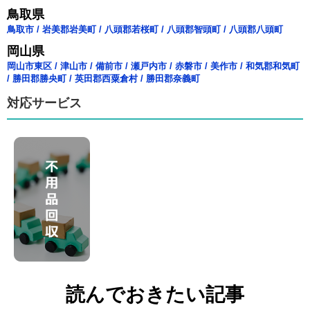
鳥取県
鳥取市
/
岩美郡岩美町
/
八頭郡若桜町
/
八頭郡智頭町
/
八頭郡八頭町
岡山県
岡山市東区
/
津山市
/
備前市
/
瀬戸内市
/
赤磐市
/
美作市
/
和気郡和気町
/
勝田郡勝央町
/
英田郡西粟倉村
/
勝田郡奈義町
対応サービス
読んでおきたい記事