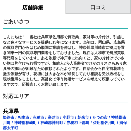
口コミ
店舗詳細
ごあいさつ
こんにちは！ 当社は兵庫県佐用郡で買取業、家財等の片付け、引越し
など色々なサービスを提供し19年になります。当初は、岡山県、広島県
の買取専門からはじめ順調に業績を伸ばし、神奈川県川崎市に拠点を置
き関東一円の買取専門業者をしておりました。現在は大和市で厨房買取
専門店をしています。ある依頼で神戸市に出向くと、家の片付けで小さ
い物は片付けられ様ですが、相続人が6人高齢者でけがのリスクもあり家
具等の搬出が困難なため依頼されたようです。自治会から自宅前花壇も
撤去依頼が有り、花壇には大きな木が成長しており相談を受け抜根をし
現状復帰をしました。高齢化で伴う終活サービスを考えて頑張っててい
ますので、応援宜しくお願い致します。
対応エリア
兵庫県
姫路市
/
相生市
/
赤穂市
/
高砂市
/
小野市
/
朝来市
/
たつの市
/
神崎郡市
川町
/
神崎郡福崎町
/
神崎郡神河町
/
赤穂郡上郡町
/
佐用郡佐用町
/
揖保
郡太子町