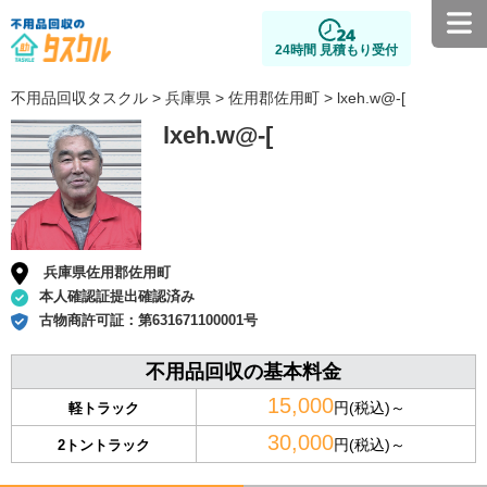
24時間 見積もり受付
不用品回収タスクル
>
兵庫県
>
佐用郡佐用町
> lxeh.w@-[
lxeh.w@-[
兵庫県佐用郡佐用町
本人確認証提出確認済み
古物商許可証：
第631671100001号
不用品回収の基本料金
15,000
円(税込)～
軽トラック
30,000
円(税込)～
2トントラック