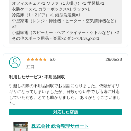
オフィスチェア×1
ソファ（1人掛け）×1
学習机×1
衣装ケース×1
カラーボックス×1
ラック×1
冷蔵庫（1・2ドア）×1
縦型洗濯機×1
中型家電（レンジ・掃除機・ヒーター・空気清浄機など）
×2
小型家電（スピーカー・ヘアドライヤー・ケトルなど）×2
その他スポーツ用品・楽器×2
ダンベル3kg×2×1
★★★★★
★★★★★
5.0
26/05/28
江口
利用したサービス: 不用品回収
引越しの際の不用品回収でお世話になりました。依頼がギリ
ギリになってしまいましたが、日数がない中でも迅速に対応
していただき、とても助かりました。 ありがとうございまし
た。
対応した店舗
株式会社 総合整理サポート