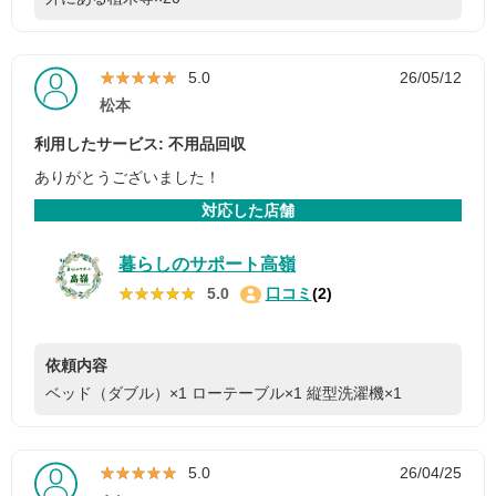
★★★★★
★★★★★
5.0
26/05/12
松本
利用したサービス: 不用品回収
ありがとうございました！
対応した店舗
暮らしのサポート高嶺
★★★★★
★★★★★
5.0
口コミ
(2)
依頼内容
ベッド（ダブル）×1
ローテーブル×1
縦型洗濯機×1
★★★★★
★★★★★
5.0
26/04/25