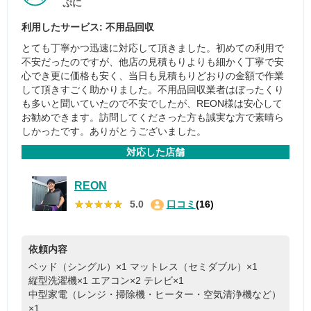
ぷに
利用したサービス: 不用品回収
とても丁寧かつ迅速に対応して頂きました。初めての利用で
不安だったのですが、他店の見積もりよりも細かく丁寧で安
心でき更に価格も安く、当日も見積もりどおりの金額で作業
して頂きすごく助かりました。不用品回収業者はぼったくり
も多いと聞いていたので不安でしたが、REON様は安心して
お勧めできます。訪問してくださった方も誠実な方で素晴ら
しかったです。ありがとうございました。
対応した店舗
REON
★★★★★
★★★★★
5.0
口コミ
(16)
依頼内容
ベッド（シングル）×1
マットレス（セミダブル）×1
縦型洗濯機×1
エアコン×2
テレビ×1
中型家電（レンジ・掃除機・ヒーター・空気清浄機など）
×1