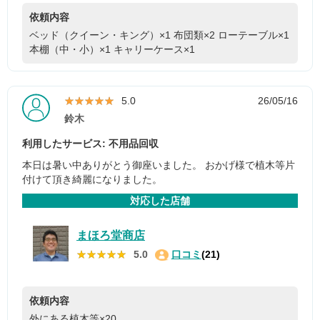
依頼内容
ベッド（クイーン・キング）×1
布団類×2
ローテーブル×1
本棚（中・小）×1
キャリーケース×1
★★★★★
★★★★★
5.0
26/05/16
鈴木
利用したサービス: 不用品回収
本日は暑い中ありがとう御座いました。 おかげ様で植木等片
付けて頂き綺麗になりました。
対応した店舗
まほろ堂商店
★★★★★
★★★★★
5.0
口コミ
(21)
依頼内容
外にある植木等×20