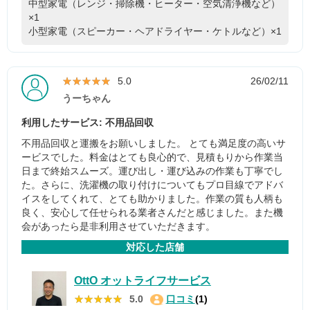
中型家電（レンジ・掃除機・ヒーター・空気清浄機など）
×1
小型家電（スピーカー・ヘアドライヤー・ケトルなど）×1
★★★★★
★★★★★
5.0
26/02/11
うーちゃん
利用したサービス: 不用品回収
不用品回収と運搬をお願いしました。 とても満足度の高いサ
ービスでした。料金はとても良心的で、見積もりから作業当
日まで終始スムーズ。運び出し・運び込みの作業も丁寧でし
た。さらに、洗濯機の取り付けについてもプロ目線でアドバ
イスをしてくれて、とても助かりました。作業の質も人柄も
良く、安心して任せられる業者さんだと感じました。また機
会があったら是非利用させていただきます。
対応した店舗
OttO オットライフサービス
★★★★★
★★★★★
5.0
口コミ
(1)