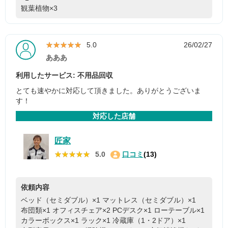
観葉植物×3
★★★★★
★★★★★
5.0
26/02/27
あああ
利用したサービス: 不用品回収
とても速やかに対応して頂きました。ありがとうございま
す！
対応した店舗
匠家
★★★★★
★★★★★
5.0
口コミ
(13)
依頼内容
ベッド（セミダブル）×1
マットレス（セミダブル）×1
布団類×1
オフィスチェア×2
PCデスク×1
ローテーブル×1
カラーボックス×1
ラック×1
冷蔵庫（1・2ドア）×1