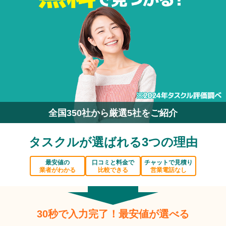
全国350社から厳選5社をご紹介
タスクルが選ばれる3つの理由
最安値の
口コミと料金で
チャットで見積り
業者がわかる
比較できる
営業電話なし
30秒で入力完了！最安値が選べる