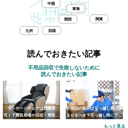
中国
東海
関東
関西
九州
四国
読んでおきたい記事
不用品回収で失敗しないために
読んでおきたい記事
マッサージチェアは買取不
不用品の処分は引っ越し前に済
可！？買取相場や回収・買取の
ませるべき？引っ越し時に不用
おすすめ業者5選も紹介
品処分をするベストタイミング
もっと見る