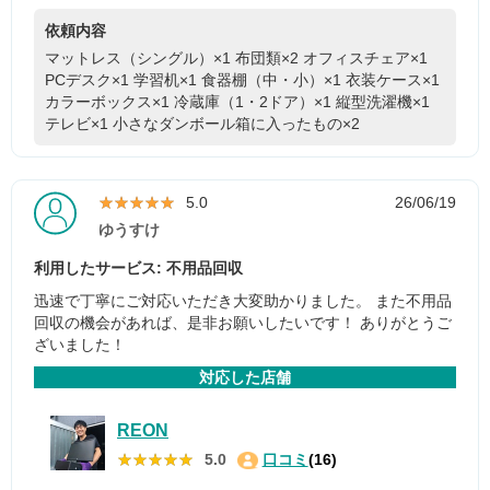
依頼内容
マットレス（シングル）×1
布団類×2
オフィスチェア×1
PCデスク×1
学習机×1
食器棚（中・小）×1
衣装ケース×1
カラーボックス×1
冷蔵庫（1・2ドア）×1
縦型洗濯機×1
テレビ×1
小さなダンボール箱に入ったもの×2
★★★★★
★★★★★
5.0
26/06/19
ゆうすけ
利用したサービス: 不用品回収
迅速で丁寧にご対応いただき大変助かりました。 また不用品
回収の機会があれば、是非お願いしたいです！ ありがとうご
ざいました！
対応した店舗
REON
★★★★★
★★★★★
5.0
口コミ
(16)