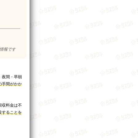
の情報です
、夜間・早朝
の手間がかか
回収料金は不
較することを