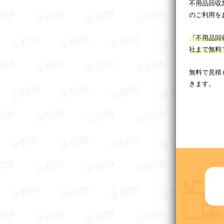
不用品回収
のご利用を
『不用品回
社まで無料
無料で見積
きます。