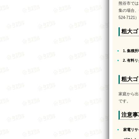
熊谷市では
集の場合、
524-71
粗大ゴ
1. 集積
2. 有料
粗大ゴ
家庭から出
です。
注意事
家電リサ