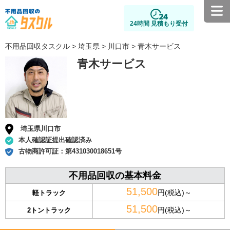
24時間 見積もり受付
不用品回収タスクル
>
埼玉県
>
川口市
> 青木サービス
青木サービス
埼玉県川口市
本人確認証提出確認済み
古物商許可証：
第431030018651号
不用品回収の基本料金
51,500
円(税込)～
軽トラック
51,500
円(税込)～
2トントラック