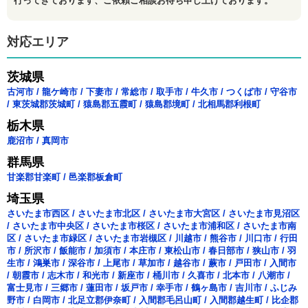
行ってきております、ご依頼ご相談お待ち申し上げております。
対応エリア
茨城県
古河市
/
龍ケ崎市
/
下妻市
/
常総市
/
取手市
/
牛久市
/
つくば市
/
守谷市
/
東茨城郡茨城町
/
猿島郡五霞町
/
猿島郡境町
/
北相馬郡利根町
栃木県
鹿沼市
/
真岡市
群馬県
甘楽郡甘楽町
/
邑楽郡板倉町
埼玉県
さいたま市西区
/
さいたま市北区
/
さいたま市大宮区
/
さいたま市見沼区
/
さいたま市中央区
/
さいたま市桜区
/
さいたま市浦和区
/
さいたま市南
区
/
さいたま市緑区
/
さいたま市岩槻区
/
川越市
/
熊谷市
/
川口市
/
行田
市
/
所沢市
/
飯能市
/
加須市
/
本庄市
/
東松山市
/
春日部市
/
狭山市
/
羽
生市
/
鴻巣市
/
深谷市
/
上尾市
/
草加市
/
越谷市
/
蕨市
/
戸田市
/
入間市
/
朝霞市
/
志木市
/
和光市
/
新座市
/
桶川市
/
久喜市
/
北本市
/
八潮市
/
富士見市
/
三郷市
/
蓮田市
/
坂戸市
/
幸手市
/
鶴ヶ島市
/
吉川市
/
ふじみ
野市
/
白岡市
/
北足立郡伊奈町
/
入間郡毛呂山町
/
入間郡越生町
/
比企郡