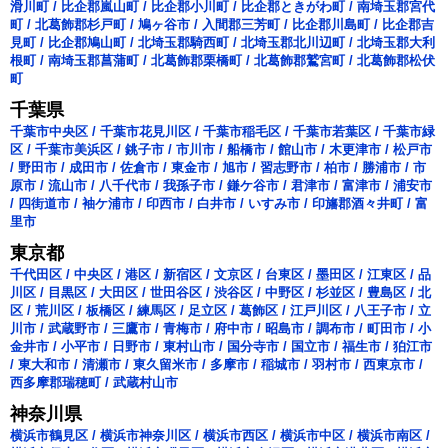
滑川町
/
比企郡嵐山町
/
比企郡小川町
/
比企郡ときがわ町
/
南埼玉郡宮代
町
/
北葛飾郡杉戸町
/
鳩ヶ谷市
/
入間郡三芳町
/
比企郡川島町
/
比企郡吉
見町
/
比企郡鳩山町
/
北埼玉郡騎西町
/
北埼玉郡北川辺町
/
北埼玉郡大利
根町
/
南埼玉郡菖蒲町
/
北葛飾郡栗橋町
/
北葛飾郡鷲宮町
/
北葛飾郡松伏
町
千葉県
千葉市中央区
/
千葉市花見川区
/
千葉市稲毛区
/
千葉市若葉区
/
千葉市緑
区
/
千葉市美浜区
/
銚子市
/
市川市
/
船橋市
/
館山市
/
木更津市
/
松戸市
/
野田市
/
成田市
/
佐倉市
/
東金市
/
旭市
/
習志野市
/
柏市
/
勝浦市
/
市
原市
/
流山市
/
八千代市
/
我孫子市
/
鎌ケ谷市
/
君津市
/
富津市
/
浦安市
/
四街道市
/
袖ケ浦市
/
印西市
/
白井市
/
いすみ市
/
印旛郡酒々井町
/
富
里市
東京都
千代田区
/
中央区
/
港区
/
新宿区
/
文京区
/
台東区
/
墨田区
/
江東区
/
品
川区
/
目黒区
/
大田区
/
世田谷区
/
渋谷区
/
中野区
/
杉並区
/
豊島区
/
北
区
/
荒川区
/
板橋区
/
練馬区
/
足立区
/
葛飾区
/
江戸川区
/
八王子市
/
立
川市
/
武蔵野市
/
三鷹市
/
青梅市
/
府中市
/
昭島市
/
調布市
/
町田市
/
小
金井市
/
小平市
/
日野市
/
東村山市
/
国分寺市
/
国立市
/
福生市
/
狛江市
/
東大和市
/
清瀬市
/
東久留米市
/
多摩市
/
稲城市
/
羽村市
/
西東京市
/
西多摩郡瑞穂町
/
武蔵村山市
神奈川県
横浜市鶴見区
/
横浜市神奈川区
/
横浜市西区
/
横浜市中区
/
横浜市南区
/