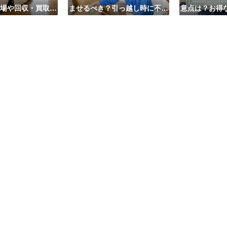
場や回収・買取の
ませるべき？引っ越し時に不用
意点は？お得
業者5選も紹介
品処分をするベストタイミング
への依頼
とは