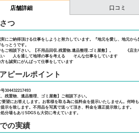
口コミ
店舗詳細
さつ
実にご納得頂ける仕事をしようと努力しています。『地元を愛し、地元から
がもっとうです。
もご相談下さい。【不用品回収.残置物.遺品整理.ゴミ屋敷】。 《店主
思い 人を通して地球の事を考える そんな仕事をしています
の方も誠実にがんばって仕事をしています
アピールポイント
04432217493
収、残置物、遺品整理、ゴミ屋敷】ご相談下さい。
にご要望にお答えします。お客様を取る為に低料金を提示いたしません。何時
な提示を致します。不用品を写真で送って頂き、料金を適正提示致します。
処分場もありSDGSも大切に考えています。
での実績