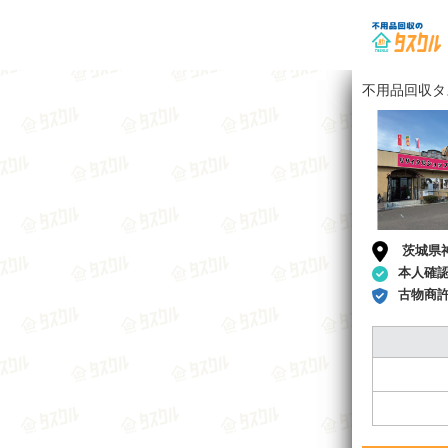
不用品回収タ
茨城県
本人確
古物商