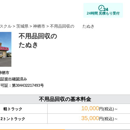
24時間 見積もり受付
スクル
>
茨城県
>
神栖市
> 不用品回収の たぬき
不用品回収の
たぬき
神栖市
認証提出確認済み
許可証：
第304432217493号
不用品回収の基本料金
10,000
円(税込)～
軽トラック
35,000
円(税込)～
2トントラック