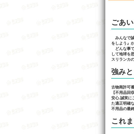
ごあい
みんなで誠
をしよう』
どんな事で
して地球を
スリランカ
強みと
古物商許可番号3
【不用品回
安心.誠実
た適正明確
不用品の最終
これま