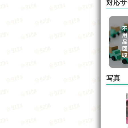
対応サ
写真