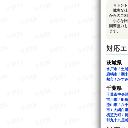
４トント
誠実な仕
からのご相
小さな回
国際協力も
ます。
対応エ
茨城県
水戸市
/
土
鹿嶋市
/
潮
敷市
/
かす
千葉県
千葉市中央
市川市
/
船
流山市
/
八
市
/
大網白
横芝光町
/
郡九十九里