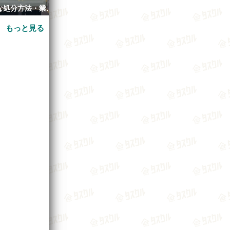
な処分方法・業者
とデメリットとは？
は？業者に頼む
の目安とは
て
もっと見る