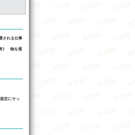
愛される仕事
考》 物を通
も規定にそっ