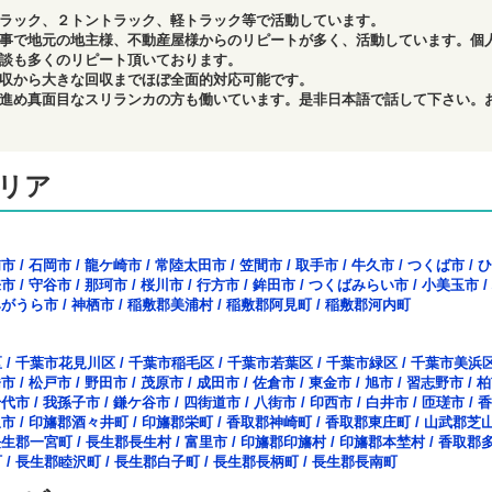
ラック、２トントラック、軽トラック等で活動しています。
事で地元の地主様、不動産屋様からのリピートが多く、活動しています。個
談も多くのリピート頂いております。
収から大きな回収までほぼ全面的対応可能です。
進め真面目なスリランカの方も働いています。是非日本語で話して下さい。
リア
浦市
/
石岡市
/
龍ケ崎市
/
常陸太田市
/
笠間市
/
取手市
/
牛久市
/
つくば市
/
ひ
来市
/
守谷市
/
那珂市
/
桜川市
/
行方市
/
鉾田市
/
つくばみらい市
/
小美玉市
/
みがうら市
/
神栖市
/
稲敷郡美浦村
/
稲敷郡阿見町
/
稲敷郡河内町
区
/
千葉市花見川区
/
千葉市稲毛区
/
千葉市若葉区
/
千葉市緑区
/
千葉市美浜
橋市
/
松戸市
/
野田市
/
茂原市
/
成田市
/
佐倉市
/
東金市
/
旭市
/
習志野市
/
柏
千代市
/
我孫子市
/
鎌ケ谷市
/
四街道市
/
八街市
/
印西市
/
白井市
/
匝瑳市
/
香
里市
/
印旛郡酒々井町
/
印旛郡栄町
/
香取郡神崎町
/
香取郡東庄町
/
山武郡芝
長生郡一宮町
/
長生郡長生村
/
富里市
/
印旛郡印旛村
/
印旛郡本埜村
/
香取郡
町
/
長生郡睦沢町
/
長生郡白子町
/
長生郡長柄町
/
長生郡長南町