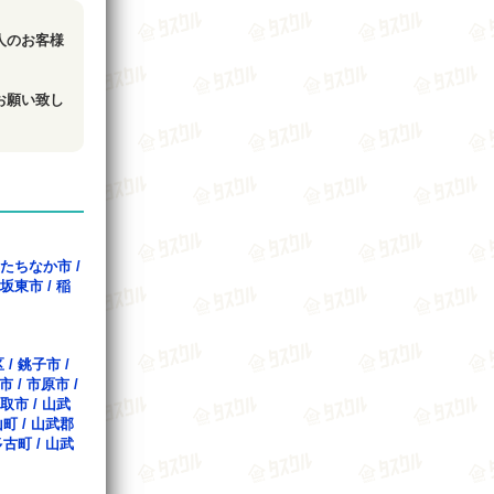
人のお客様
お願い致し
たちなか市
/
坂東市
/
稲
区
/
銚子市
/
市
/
市原市
/
取市
/
山武
山町
/
山武郡
多古町
/
山武